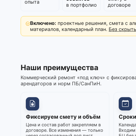
опыта
в портфолио
договоре
Включено:
проектные решения, смета с ал
материалов, календарный план.
Без скрыт
Наши преимущества
Коммерческий ремонт «под ключ» с фиксирова
арендаторов и норм ПБ/СанПиН.
Фиксируем смету и объём
Сроки
Цена и состав работ закрепляем в
Календа
договоре. Все изменения — только
Входим 
через согласованный доп.лист.
БЦ без 