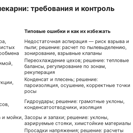
карни: требования и контроль
Типовые ошибки и как их избежать
ра,
Недостаточная аспирация — риск взрыва и
чистых
пыли; решение: расчет по пылевыделению,
хообмена
зонирование, взрывные клапаны
Переохлаждение цехов; решение: тепловые
имой,
балансы, регулирование по зонам,
рекуперация
Конденсат и плесень; решение:
кции,
пароизоляция, осушение, корректные точки
росы
Гидроудары; решение: грамотные уклоны,
сов,
конденсатоотводчики, изоляция
 и мойки,
Засоры и запахи; решение: уклоны,
аэрируемые стояки, химстойкие материалы
Просадки напряжения; решение: расчеты