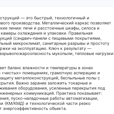
струкций — это быстрый, технологичный и
евого производства. Металлический каркас позволяет
кие линии: печи и расстоечные шкафы, силоса и
 камеры охлаждения и упаковки. Правильная
укций (сэндвич-панели с пищевыми покрытиями,
ильный микроклимат, санитарные разрывы и простоту
ржки на эксплуатацию. Ключ к результату —
взрывопожароопасность мукопыли, тепловые нагрузки
ет баланс влажности и температуры в зонах
в «чистых» помещениях, грамотную аспирацию и
защиту металлоконструкций, беспыльные полы с
крытия. Важно заранее заложить токарные и
живания оборудования, усиленные перекрытия под
 инженерных коммуникаций. Практика показывает:
ния, пуско-наладочные работы автоматизации,
и (КМ/КМД) и технологической части резко
т энергоэффективность объекта.