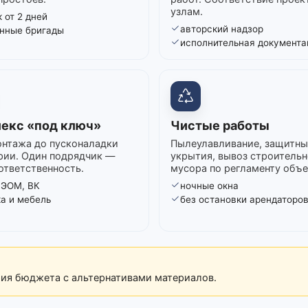
узлам.
 от 2 дней
авторский надзор
нные бригады
исполнительная документа
екс «под ключ»
Чистые работы
нтажа до пусконаладки
Пылеулавливание, защитны
рии. Один подрядчик —
укрытия, вывоз строительн
ответственность.
мусора по регламенту объе
 ЭОМ, ВК
ночные окна
ка и мебель
без остановки арендаторо
рия бюджета с альтернативами материалов.