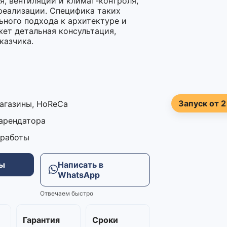
, вентиляции и климат-контроля,
 реализации. Специфика таких
ьного подхода к архитектуре и
жет детальная консультация,
казчика.
Запуск от 2
магазины, HoReCa
 арендатора
 работы
ны
Написать в
WhatsApp
Отвечаем быстро
м
Гарантия
Сроки