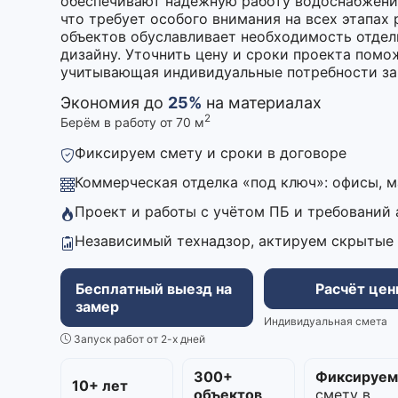
обеспечивают надежную работу водоснабжения
что требует особого внимания на всех этапах
объектов обуславливает необходимость отдел
дизайну. Уточнить цену и сроки проекта помо
учитывающая индивидуальные потребности за
Экономия до
25%
на материалах
2
Берём в работу от 70 м
Фиксируем смету и сроки в договоре
Коммерческая отделка «под ключ»: офисы, 
Проект и работы с учётом ПБ и требований
Независимый технадзор, актируем скрытые
Бесплатный выезд на
Расчёт це
замер
Индивидуальная смета
Запуск работ от 2-х дней
300+
Фиксируе
10+ лет
объектов
смету в