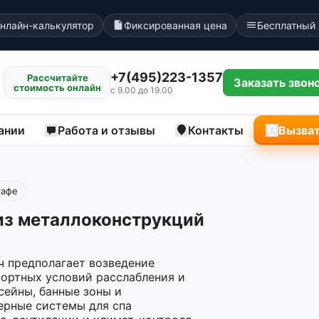
нлайн-калькулятор
Фиксированная цена
Бесплатный
+7(495)223-1357
Рассчитайте
Заказать звон
стоимость онлайн
с 9.00 до 19.00
ании
Работа и отзывы
Контакты
Вызват
кафе
из металлоконструкций
ч предполагает возведение
фортных условий расслабления и
сейны, банные зоны и
ерные системы для спа