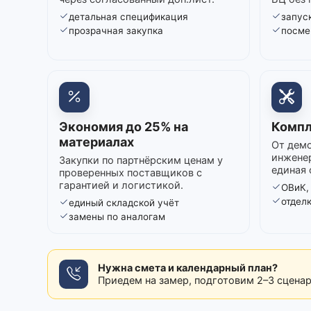
детальная спецификация
запуск
прозрачная закупка
посме
Экономия до 25% на
Компл
материалах
От демо
инжене
Закупки по партнёрским ценам у
единая 
проверенных поставщиков с
гарантией и логистикой.
ОВиК,
отдел
единый складской учёт
замены по аналогам
Нужна смета и календарный план?
Приедем на замер, подготовим 2–3 сцена