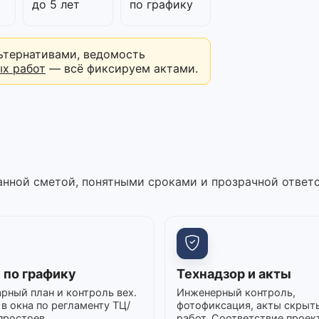
до 5 лет
по графику
ьтернативами, ведомость
ых работ
— всё фиксируем актами.
нной сметой, понятными сроками и прозрачной ответ
 по графику
Технадзор и акты
рный план и контроль вех.
Инженерный контроль,
в окна по регламенту ТЦ/
фотофиксация, акты скрыт
простоев.
работ. Соответствие проек