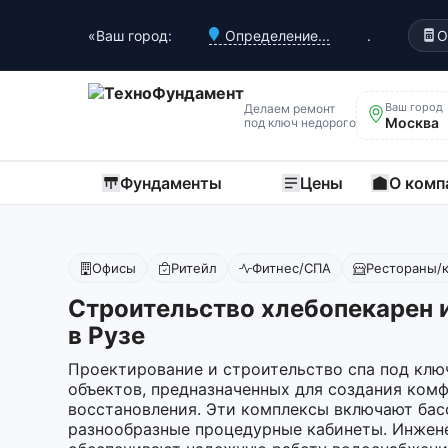
«Ваш город:
Определение...
.
О
Ваш город
Делаем ремонт
Москва
под ключ недорого
Фундаменты
Цены
О комп
Офисы
Ритейл
Фитнес/СПА
Рестораны/
Строительство хлебопекарен 
в Рузе
Проектирование и строительство спа под клю
объектов, предназначенных для создания ком
восстановления. Эти комплексы включают бас
разнообразные процедурные кабинеты. Инжен