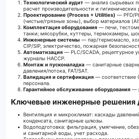
Технологический аудит
— анализ сырьевых по
расчет производительности и гигиенических 
Проектирование (Process + Utilities)
— PFD/PI
(чистые/грязные зоны), выбор материалов (AI
Комплектация оборудования
— печи, тестоме
танки; мясорубки, куттеры, термокамеры, шо
Инженерные системы
— пар/термомасло, хол
CIP/SIP, электричество, пожарная безопаснос
Автоматизация
— PLC/SCADA, рецептурное уп
журналы HACCP.
Монтаж и пусконаладка
— санитарные сварны
давления/потока, FAT/SAT.
Валидация и сертификация
— соответствие G
персонала.
Гарантийное обслуживание оборудования
— р
Ключевые инженерные решения д
Вентиляция и микроклимат: каскады давлени
конденсата, санитарные шлюзы.
Водоподготовка: фильтрация, умягчение, обе
и санитарной воды, учет расхода.