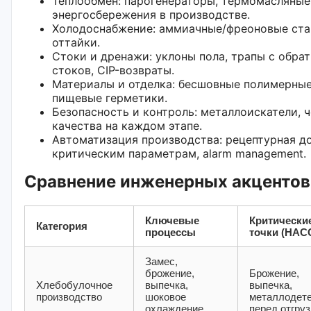
Теплообмен: парогенераторы, термомасляные
энергосбережения в производстве.
Холодоснабжение: аммиачные/фреоновые стан
оттайки.
Стоки и дренажи: уклоны пола, трапы с обра
стоков, CIP-возвраты.
Материалы и отделка: бесшовные полимерные
пищевые герметики.
Безопасность и контроль: металлоискатели, 
качества на каждом этапе.
Автоматизация производства: рецептурная до
критическим параметрам, alarm management.
Сравнение инженерных акцентов
Ключевые
Критически
Категория
процессы
точки (HAC
Замес,
брожение,
Брожение,
Хлебобулочное
выпечка,
выпечка,
производство
шоковое
металлодет
охлаждение,
перед отгруз