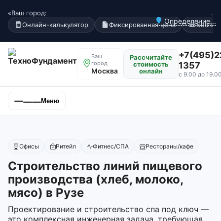
«Ваш город:
.
Определение...
Онлайн-калькулятор
Фиксированная цена
Беспла
+7(495)2
Ваш
Рассчитайте
город
стоимость
1357
Москва
онлайн
с 9.00 до 19.0
Меню
Офисы
Ритейл
Фитнес/СПА
Рестораны/кафе
Строительство линий пищевого
производства (хлеб, молоко,
мясо) в Рузе
Проектирование и строительство спа под ключ —
это комплексная инженерная задача, требующая