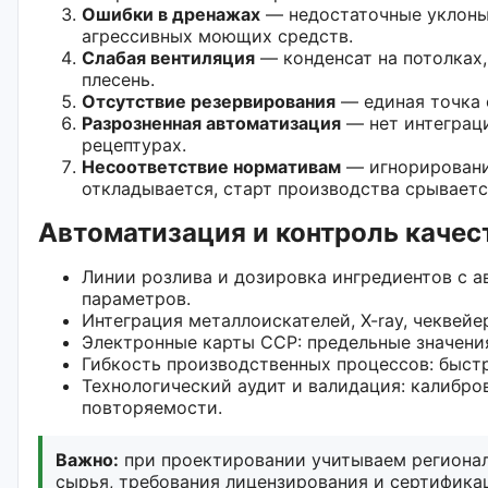
Ошибки в дренажах
— недостаточные уклоны,
агрессивных моющих средств.
Слабая вентиляция
— конденсат на потолках,
плесень.
Отсутствие резервирования
— единая точка о
Разрозненная автоматизация
— нет интеграци
рецептурах.
Несоответствие нормативам
— игнорирование
откладывается, старт производства срываетс
Автоматизация и контроль качест
Линии розлива и дозировка ингредиентов с 
параметров.
Интеграция металлоискателей, X-ray, чеквей
Электронные карты CCP: предельные значения
Гибкость производственных процессов: быстр
Технологический аудит и валидация: калибро
повторяемости.
Важно:
при проектировании учитываем регионал
сырья, требования лицензирования и сертифика