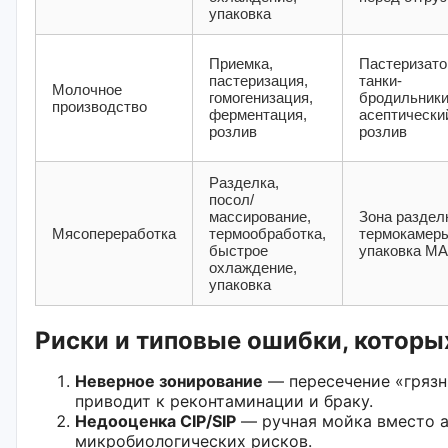
упаковка
Приемка,
Пастеризато
пастеризация,
танки-
Молочное
гомогенизация,
бродильники
производство
ферментация,
асептически
розлив
розлив
Разделка,
посол/
массирование,
Зона раздел
Мясопереработка
термообработка,
термокамеры
быстрое
упаковка M
охлаждение,
упаковка
Риски и типовые ошибки, котор
Неверное зонирование
— пересечение «грязны
приводит к реконтаминации и браку.
Недооценка CIP/SIP
— ручная мойка вместо а
микробиологических рисков.