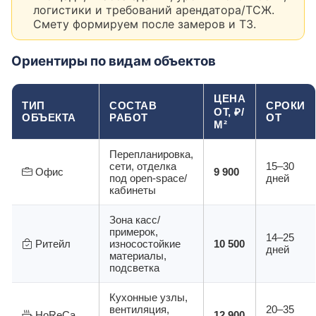
логистики и требований арендатора/ТСЖ.
Смету формируем после замеров и ТЗ.
Ориентиры по видам объектов
ЦЕНА
ТИП
СОСТАВ
СРОКИ
ОТ, ₽/
ОБЪЕКТА
РАБОТ
ОТ
М²
Перепланировка,
сети, отделка
15–30
Офис
9 900
под open-space/
дней
кабинеты
Зона касс/
примерок,
14–25
Ритейл
износостойкие
10 500
дней
материалы,
подсветка
Кухонные узлы,
вентиляция,
20–35
HoReCa
12 900