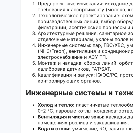
Предпроектные изыскания: исходные да
требования к ассортименту (молоко, кеф
Технологическое проектирование: схем
производственных линий, выбор обору
фильтрации, асептические процессы и 
Архитектурные решения: санитарное зо
отделочные материалы, уклоны полов и
Инженерные системы: пар, ГВС/ХВС, у
(NH3/Freon), вентиляция и кондиционир
электроснабжение и АСУ ТП.
Монтаж и наладка: сборка линий, орбит
калибровка датчиков, FAT/SAT.
Квалификация и запуск: IQ/OQ/PQ, про
контролирующих органов.
Инженерные системы и техн
Холод и тепло:
пластинчатые теплообме
0–2 °C, паровые котлы, конденсатоотво
Вентиляция и чистые зоны:
каскады да
помещениях розлива и заквашивания.
Вода и стоки:
умягчение, RO, санитарн