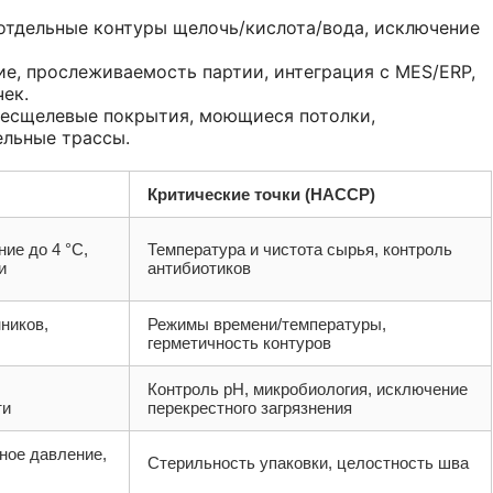
отдельные контуры щелочь/кислота/вода, исключение
е, прослеживаемость партии, интеграция с MES/ERP,
ек.
 бесщелевые покрытия, моющиеся потолки,
льные трассы.
Критические точки (HACCP)
ие до 4 °C,
Температура и чистота сырья, контроль
и
антибиотиков
ников,
Режимы времени/температуры,
герметичность контуров
Контроль pH, микробиология, исключение
ти
перекрестного загрязнения
ное давление,
Стерильность упаковки, целостность шва