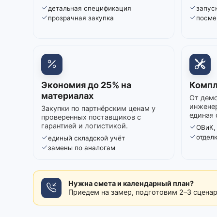
детальная спецификация
запуск
прозрачная закупка
посме
Экономия до 25% на
Компл
материалах
От демо
инжене
Закупки по партнёрским ценам у
единая 
проверенных поставщиков с
гарантией и логистикой.
ОВиК,
отдел
единый складской учёт
замены по аналогам
Нужна смета и календарный план?
Приедем на замер, подготовим 2–3 сцена