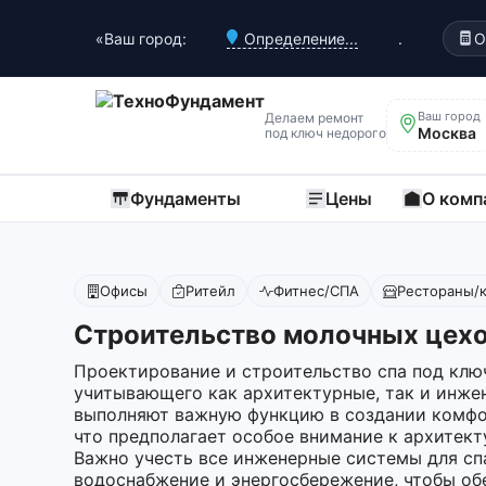
«Ваш город:
Определение...
.
О
Ваш город
Делаем ремонт
Москва
под ключ недорого
Фундаменты
Цены
О комп
Офисы
Ритейл
Фитнес/СПА
Рестораны/
Строительство молочных цехо
Проектирование и строительство спа под клю
учитывающего как архитектурные, так и инже
выполняют важную функцию в создании комфо
что предполагает особое внимание к архитект
Важно учесть все инженерные системы для сп
водоснабжение и энергосбережение, чтобы об