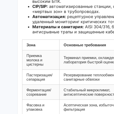
высоким БПК.
CIP/SIP:
автоматизированные станции, 
«мертвых зон» в трубопроводах.
Автоматизация:
рецептурное управлени
удаленный мониторинг критических точ
Материалы и санитария:
AISI 304/316,
антисрывные трапы и защищенные кабе
Зона
Основные требования
Приемка
Терминал приемки, охлажден
молока и
лаборатория быстрой оценк
цистерны
Пастеризация/
Резервирование теплообмен
сепарация
санитарные обвязки
Ферментация/
Стабильный микроклимат,
созревание
антисептические поверхнос
Фасовка и
Асептическая зона, избыточ
упаковка
фильтрация