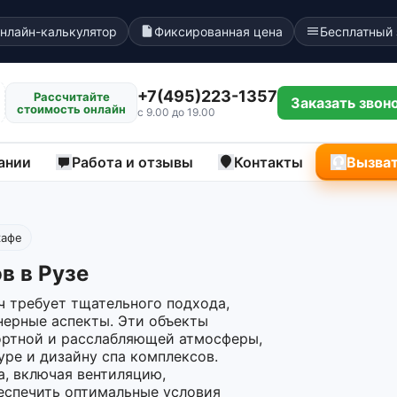
нлайн-калькулятор
Фиксированная цена
Бесплатный
+7(495)223-1357
Рассчитайте
Заказать звон
стоимость онлайн
с 9.00 до 19.00
ании
Работа и отзывы
Контакты
Вызват
кафе
в в Рузе
ч требует тщательного подхода,
нерные аспекты. Эти объекты
ртной и расслабляющей атмосферы,
уре и дизайну спа комплексов.
а, включая вентиляцию,
еспечить оптимальные условия