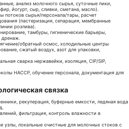
нные, анализ молочного сырья, суточные пики,
ир, йогурт, сыр, сливки, сметана, масло).
ы потоков сырья/персонала/тары, расчет
дования (пастеризация, сепарация, мембранные
линии розлива).
нирование, тамбуры, гигиенические барьеры,
 дренаж.
мягчение/обратный осмос, холодильные центры
ование, сжатый воздух, азот для упаковки,
альная сварка нержавейки, изоляция, CIP/SIP,
токолы HACCP, обучение персонала, документация для
ологическая связка
нники, рекуперация, буферные емкости, ледяная вода
д.
влений, фильтрация, контроль влажности в
ые узлы, локальные очистные для молочных стоков с