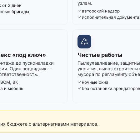
узлам.
 от 2 дней
авторский надзор
нные бригады
исполнительная документа
екс «под ключ»
Чистые работы
нтажа до пусконаладки
Пылеулавливание, защитны
рии. Один подрядчик —
укрытия, вывоз строительн
ответственность.
мусора по регламенту объе
 ЭОМ, ВК
ночные окна
ка и мебель
без остановки арендаторо
рия бюджета с альтернативами материалов.