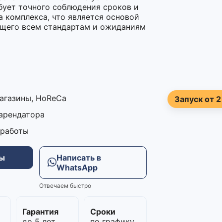
бует точного соблюдения сроков и
а комплекса, что является основой
ющего всем стандартам и ожиданиям
магазины, HoReCa
Запуск от 2
 арендатора
 работы
ны
Написать в
WhatsApp
Отвечаем быстро
м
Гарантия
Сроки
до 5 лет
по графику