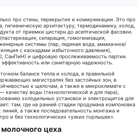
лько про стены, перекрытия и коммуникации. Это про
, гигиеническую архитектуру, термодинамику, холод,
дукта от приемки цистерн до асептической фасовки.
пастеризация, сепарация, гомогенизация,
женерные системы (пар, ледяная вода, аммиачное/
иляция с каскадами избыточного давления),
0, СанПиН) и цифровую прослеживаемость партии.
т эффективность или санитарную надежность.
точном балансе тепла и холода, в правильной
нержавеющих магистралях без застойных зон, в
тойчивостью к щелочам, а также в микроклимате с
 качеству воды (технологической и для пара),
ированию холодильных установок и электрощитов для
ет: там, где на ранней стадии продумана компоновка
х линий, а также последовательность монтажа и
тро и без технологических «узких горлышек».
 молочного цеха