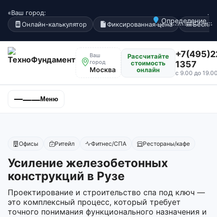
«Ваш город:
.
Определение...
Онлайн-калькулятор
Фиксированная цена
Беспла
+7(495)2
Ваш
Рассчитайте
город
стоимость
1357
Москва
онлайн
с 9.00 до 19.0
Меню
Офисы
Ритейл
Фитнес/СПА
Рестораны/кафе
Усиление железобетонных
конструкций в Рузе
Проектирование и строительство спа под ключ —
это комплексный процесс, который требует
точного понимания функционального назначения и