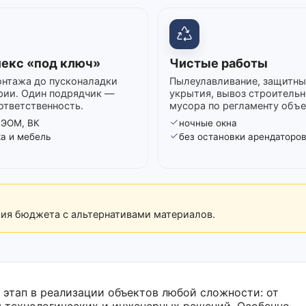
екс «под ключ»
Чистые работы
нтажа до пусконаладки
Пылеулавливание, защитны
рии. Один подрядчик —
укрытия, вывоз строительн
ответственность.
мусора по регламенту объе
 ЭОМ, ВК
ночные окна
ка и мебель
без остановки арендаторо
рия бюджета с альтернативами материалов.
этап в реализации объектов любой сложности: от
 технологических и инженерных решений. Особенно