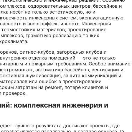
комплексов, оздоровительных центров, бассейнов и
лка несёт не только эстетическую, но и
олговечность инженерных систем, эксплуатационную
опасность и энергоэффективность. Инженерная
 термостойких материалов, проектирование
омплексов, грамотную реализацию тонких
кроклимата.
ранов, фитнес-клубов, загородных клубов и
 внутренняя отделка помещений — это не только
санитарным и пожарным требованиям. Особое внимание
лектромонтаж, автоматика бассейнов, вентиляции и
эффективная шумоизоляция, защита коммуникаций и
 материалов или ошибок в проектировании
оким затратам на ремонт, потере клиентов и
 проверок.
ий: комплексная инженерия и
ает: лучшего результата достигают проекты, где
отрабатываются параллельно, в составе единого ТЗ.