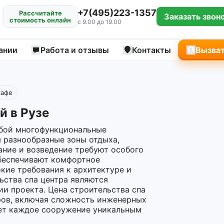
+7(495)223-1357
Рассчитайте
Заказать звон
стоимость онлайн
с 9.00 до 19.00
ании
Работа и отзывы
Контакты
Вызват
кафе
й в Рузе
бой многофункциональные
 разнообразные зоны отдыха,
ание и возведение требуют особого
беспечивают комфортное
кие требования к архитектуре и
ьства спа центра являются
и проекта. Цена строительства спа
ров, включая сложность инженерных
ает каждое сооружение уникальным