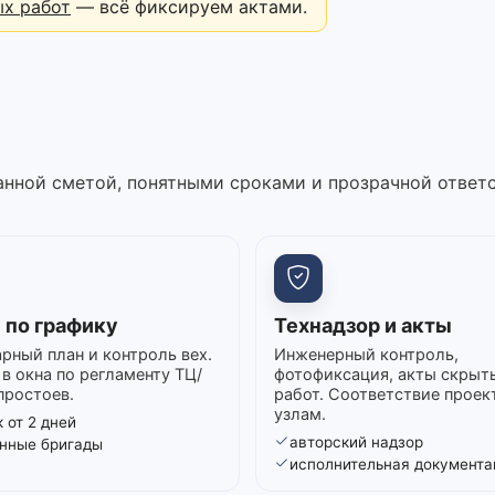
ых работ
— всё фиксируем актами.
нной сметой, понятными сроками и прозрачной ответ
 по графику
Технадзор и акты
рный план и контроль вех.
Инженерный контроль,
в окна по регламенту ТЦ/
фотофиксация, акты скрыт
простоев.
работ. Соответствие проек
узлам.
 от 2 дней
авторский надзор
нные бригады
исполнительная документа