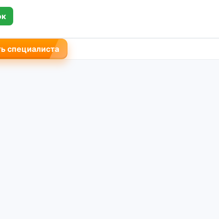
ок
ь специалиста