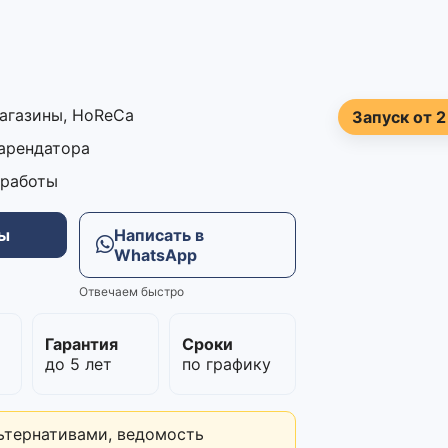
магазины, HoReCa
Запуск от 2
 арендатора
 работы
ны
Написать в
WhatsApp
Отвечаем быстро
м
Гарантия
Сроки
до 5 лет
по графику
ьтернативами, ведомость