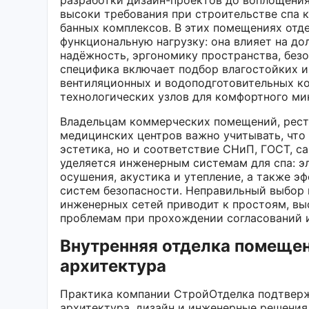
высоки требования при строительстве спа 
банных комплексов. В этих помещениях отде
функциональную нагрузку: она влияет на д
надёжность, эргономику пространства, без
специфика включает подбор влагостойких и
вентиляционных и водоподготовительных к
технологических узлов для комфортного ми
Владельцам коммерческих помещений, ресто
медицинских центров важно учитывать, что
эстетика, но и соответствие СНиП, ГОСТ, 
уделяется инженерным системам для спа: э
осушения, акустика и утепление, а также 
систем безопасности. Неправильный выбор
инженерных сетей приводит к простоям, выс
проблемам при прохождении согласований и
Внутренняя отделка помещен
архитектура
Практика компании СтройОтделка подтвержд
архитектура, дизайн и инженерные решения 