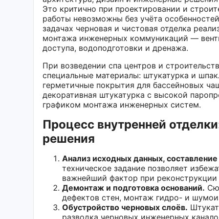
Это критично при проектировании и строите
работы невозможны без учёта особенностей
задачах черновая и чистовая отделка реали
монтажа инженерных коммуникаций — венти
доступа, водоподготовки и дренажа.
При возведении спа центров и строительст
специальные материалы: штукатурка и шпакл
герметичные покрытия для бассейновых чаш
декоративная штукатурка с высокой паропр
графиком монтажа инженерных систем.
Процесс внутренней отделки
решения
Анализ исходных данных, составление
техническое задание позволяет избеж
важнейший фактор при реконструкции 
Демонтаж и подготовка оснований.
Сюд
дефектов стен, монтаж гидро- и шумои
Обустройство черновых слоёв.
Штукату
разводка черновых инженерных канало