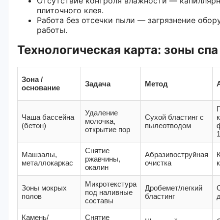
Отсутствие контроля влажности — капиллярн
плиточного клея.
Работа без отсечки пыли — загрязнение обор
работы.
Технологическая карта: зоны спа
Зона /
Задача
Метод
основание
Удаление
Чаша бассейна
Сухой бластинг с
молочка,
(бетон)
пылеотводом
открытие пор
Снятие
Машзалы,
Абразивоструйная
ржавчины,
металлокаркас
очистка
окалин
Микротекстура
Зоны мокрых
Дробемет/легкий
под наливные
полов
бластинг
составы
Камень/
Снятие