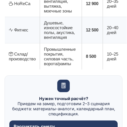
вентиляция,
20–35
HoReCa
12 900
вытяжка,
дней
моечные зоны
Душевые,
износостойкие
20–40
Фитнес
12 500
полы, акустика,
дней
вентиляция
Промышленные
Склад/
покрытия,
10–25
8 500
производство
силовая часть,
дней
ворота/рампы
Нужен точный расчёт?
Приедем на замер, подготовим 2–3 сценария
бюджета: материалы-аналоги, календарный план,
спецификация.
Рассчитать смету