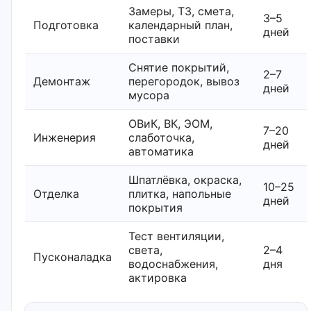
Замеры, ТЗ, смета,
3–5
Подготовка
календарный план,
дней
поставки
Снятие покрытий,
2–7
Демонтаж
перегородок, вывоз
дней
мусора
ОВиК, ВК, ЭОМ,
7–20
Инженерия
слаботочка,
дней
автоматика
Шпатлёвка, окраска,
10–25
Отделка
плитка, напольные
дней
покрытия
Тест вентиляции,
света,
2–4
Пусконаладка
водоснабжения,
дня
актировка