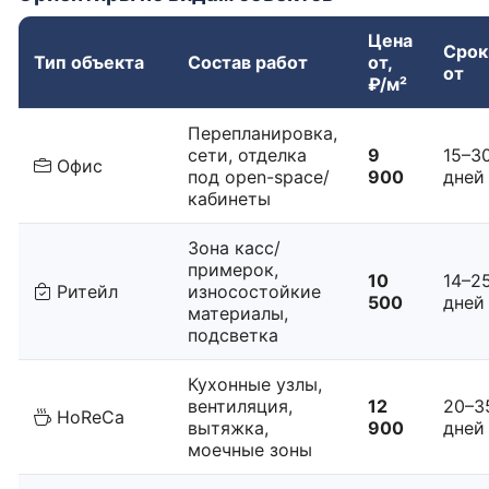
Цена
Срок
Тип объекта
Состав работ
от,
от
₽/м²
Перепланировка,
сети, отделка
9
15–3
Офис
под open-space/
900
дней
кабинеты
Зона касс/
примерок,
10
14–2
Ритейл
износостойкие
500
дней
материалы,
подсветка
Кухонные узлы,
вентиляция,
12
20–3
HoReCa
вытяжка,
900
дней
моечные зоны