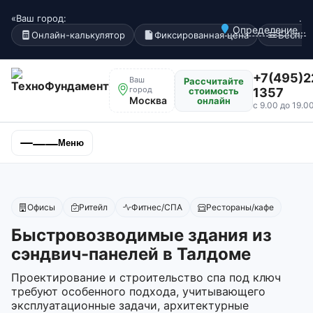
«Ваш город:
.
Определение...
Онлайн-калькулятор
Фиксированная цена
Беспла
+7(495)2
Ваш
Рассчитайте
город
стоимость
1357
Москва
онлайн
с 9.00 до 19.0
Меню
Офисы
Ритейл
Фитнес/СПА
Рестораны/кафе
Быстровозводимые здания из
сэндвич-панелей в Талдоме
Проектирование и строительство спа под ключ
требуют особенного подхода, учитывающего
эксплуатационные задачи, архитектурные