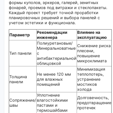
формы куполов, эркеров, галерей, зенитных
фонарей, проемов под витражи и стеклопакеты.
Каждый проект требует точной проработки
планировочных решений и выбора панелей с
учетом эстетики и функционала.
Рекомендации
Влияние на
Параметр
инженера
эксплуатацию
Полиуретановые/
Снижение риска
Минеральноватные
плесени,
Тип панели
с
повышение
антибактериальной
микроклимата
облицовкой
Минимизация
Не менее 120 мм
теплопотерь,
Толщина
для влажных
устранение
панели
помещений
мостиков
холода
Уплотнение
Долговечность,
Сопряжение/
влагостойкими
предотвращение
швы
пастами и
протечек
термошайбами