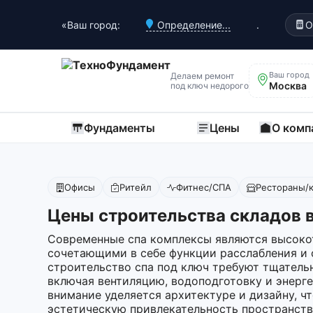
«Ваш город:
Определение...
.
О
Ваш город
Делаем ремонт
Москва
под ключ недорого
Фундаменты
Цены
О комп
Офисы
Ритейл
Фитнес/СПА
Рестораны/
Цены строительства складов 
Современные спа комплексы являются высоко
сочетающими в себе функции расслабления и 
строительство спа под ключ требуют тщатель
включая вентиляцию, водоподготовку и энерг
внимание уделяется архитектуре и дизайну, ч
эстетическую привлекательность пространства