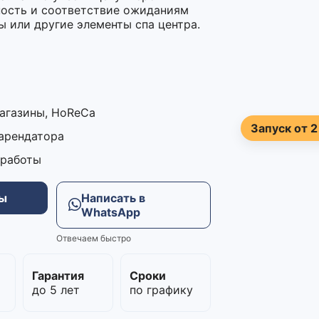
ность и соответствие ожиданиям
ы или другие элементы спа центра.
магазины, HoReCa
Запуск от 2
 арендатора
 работы
ны
Написать в
WhatsApp
Отвечаем быстро
м
Гарантия
Сроки
до 5 лет
по графику