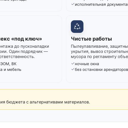
исполнительная документа
екс «под ключ»
Чистые работы
нтажа до пусконаладки
Пылеулавливание, защитны
рии. Один подрядчик —
укрытия, вывоз строительн
ответственность.
мусора по регламенту объе
 ЭОМ, ВК
ночные окна
ка и мебель
без остановки арендаторо
рия бюджета с альтернативами материалов.