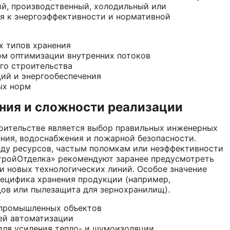
ий, производственный, холодильный или
ия к энергоэффективности и нормативной
х типов хранения
ом оптимизации внутренних потоков
го строительства
ий и энергообеспечения
ых норм
ия и сложности реализации
оительстве является выбор правильных инженерных
ения, водоснабжения и пожарной безопасности.
оду ресурсов, частым поломкам или неэффективности
тройОтделка» рекомендуют заранее предусмотреть
 новых технологических линий. Особое значение
ецифика хранения продукции (например,
ов или пылезащита для зернохранилищ).
 промышленных объектов
ей автоматизации
ля усиления тепло- и шумоизоляции