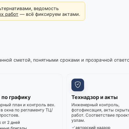
ьтернативами, ведомость
ых работ
— всё фиксируем актами.
нной сметой, понятными сроками и прозрачной ответ
 по графику
Технадзор и акты
рный план и контроль вех.
Инженерный контроль,
в окна по регламенту ТЦ/
фотофиксация, акты скрыт
простоев.
работ. Соответствие проек
узлам.
 от 2 дней
авторский надзор
нные бригады