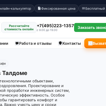
нлайн-калькулятор
Фиксированная цена
Бесплатный
+7(495)223-1357
Рассчитайте
Заказать звон
стоимость онлайн
с 9.00 до 19.00
ании
Работа и отзывы
Контакты
Вызват
кафе
в Талдоме
технологичными объектами,
оздоровления. Проектирование и
ной проработки инженерных систем,
етическую эффективность. Особое
тобы гарантировать комфорт и
. Важно учесть цену и сроки