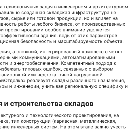
х технологичных задач в инженерном и архитектурном
авильно созданная складская инфраструктура не
зов, сырья или готовой продукции, но и влияет на
ивность работы любого бизнеса, от производственных
ри проектировании особое внимание уделяется
оэффективности здания, ведь от этих параметров
ационная безопасность и масштабируемость объекта.
ения, а сложный, интегрированный комплекс с четко
енерными коммуникациями, автоматизированными
сти и энергообеспечения. Компетентный подход к
избежать типовых ошибок, связанных с выбором
ланировкой или недостаточной нагрузочной
йОтделка» реализует склады различного назначения,
уры и инженерии, учитывая региональную специфику и
 и строительства складов
тектурного и технологического проектирования, на
ка, тип конструкции (каркасная, металлическая,
щение инженерных систем. На этом этапе важно учесть