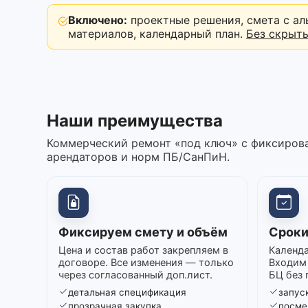
Включено:
проектные решения, смета с ал
материалов, календарный план.
Без скрыт
Наши преимущества
Коммерческий ремонт «под ключ» с фиксирова
арендаторов и норм ПБ/СанПиН.
Фиксируем смету и объём
Сроки
Цена и состав работ закрепляем в
Календа
договоре. Все изменения — только
Входим 
через согласованный доп.лист.
БЦ без 
детальная спецификация
запуск
прозрачная закупка
посме