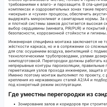
требованиями к влаго- и парозащите. В спа-центра
комплексах и оздоровительных зонах такие перег
«мокрые» и «сухие» процессы, обеспечить акусти
выдержать микроклимат и санитарные нормы. За 
и плотной системы замков достигается высокая с
выбор сердцевины (минвата, PIR/PUR) и покрытий
безопасности, коррозионной стойкости и гигиены.
Инженерная специфика монтажа заключается не то
жёсткости каркаса, но и в сопряжении со сложн
для спа: осушением воздуха, вентиляцией с подме
технологическими трубопроводами, узлами дозиро
химподготовкой. Перегородки должны работать ка
непрерывные контуры пароизоляции, правильные п
герметизация узлов прохода инженерии, защита о
Именно поэтому монтаж выполняют по проекту, с 
крепления из нержавеющих сталей A2/A4 и подбо
под конкретный режим эксплуатации.
Где уместны перегородки из сэн
Зонирование залов и коридоров при строител