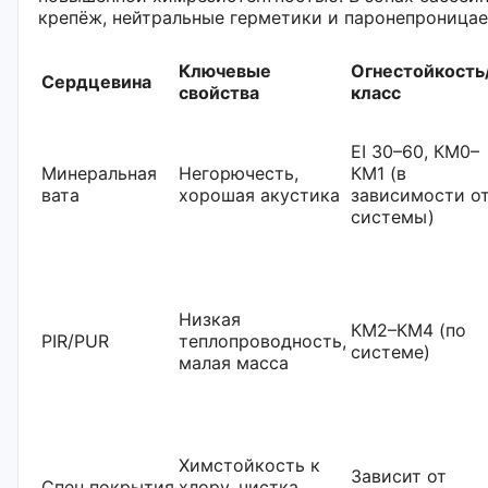
крепёж, нейтральные герметики и паронепроницае
Ключевые
Огнестойкость
Сердцевина
свойства
класс
EI 30–60, КМ0–
Минеральная
Негорючесть,
КМ1 (в
вата
хорошая акустика
зависимости о
системы)
Низкая
КМ2–КМ4 (по
PIR/PUR
теплопроводность,
системе)
малая масса
Химстойкость к
Зависит от
Спец.покрытия
хлору, чистка