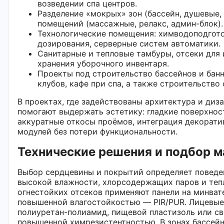
возведении спа центров.
Разделение «мокрых» зон (бассейн, душевые,
помещений (массажные, релакс, админ-блок).
Технологические помещения: химводоподгото
дозирования, серверные систем автоматики.
Санитарные и тепловые тамбуры, отсеки для
хранения уборочного инвентаря.
Проекты под строительство бассейнов и банн
клубов, кафе при спа, а также строительств
В проектах, где задействованы архитектура и диза
помогают выдержать эстетику: гладкие поверхнос
аккуратные откосы проёмов, интеграция декорати
модулей без потери функциональности.
Технические решения и подбор 
Выбор сердцевины и покрытий определяет поведе
высокой влажности, хлорсодержащих паров и теп
огнестойких отсеков применяют панели на минвате
повышенной влагостойкостью — PIR/PUR. Лицевые
полиуретан-полиамид, пищевой пластизоль или с
повышенной химрезистентностью. В зонах бассе