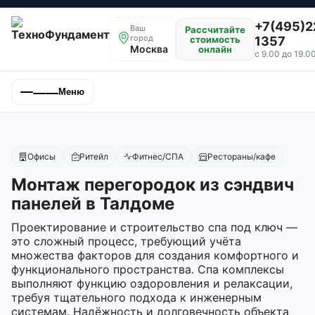
+7(495)2
Ваш
Рассчитайте
город
стоимость
1357
Москва
онлайн
с 9.00 до 19.0
Меню
Офисы
Ритейл
Фитнес/СПА
Рестораны/кафе
Монтаж перегородок из сэндвич
панелей в Талдоме
Проектирование и строительство спа под ключ —
это сложный процесс, требующий учёта
множества факторов для создания комфортного и
функционального пространства. Спа комплексы
выполняют функцию оздоровления и релаксации,
требуя тщательного подхода к инженерным
системам. Надёжность и долговечность объекта