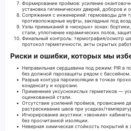
Формирование проёмов: усиление окантовоч
установка гигиенических дверей, доборов и о
Сопряжения с инженерией: гермовводы для т
противопожарные муфты, закладные под возд
Узлы примыканий в «мокрых» зонах: бортики
стали, уплотнение керамических полов, защит
Финальный контроль: термография/осмотр шв
протокол герметичности, акты скрытых работ
Риски и ошибки, которых мы изб
Неправильная сердцевина под режим: PIR в п
без должной парозащиты рядом с бассейном.
Разрыв контура пароизоляции в точках прох
конденсату и коррозии.
Применение уксуснокислых герметиков — ус
оцинкованной стали.
Отсутствие усилений проёмов, провисание д
растрескивание швов при усадках/температу
Игнорирование акустики: «звонкие» кабинеты
без просчитанной изоляции.
Неверная химическая стойкость покрытий в 