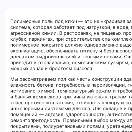
Полимерные полы под ключ — это не «красивая за
система, которая работает под нагрузкой, в воде,
агрессивной химии. В ресторанах, на пищевых про
клубах, паркингах, при строительстве спа комплек
полимерное покрытие должно одновременно выде
эксплуатацию, обеспечивать гигиену и безопасност
дренажом, гидроизоляцией и теплыми полами. Ош
приводит к отслаиванию, осмотическим пузырям,
мокрых зонах и простоям бизнеса.
Мы рассматриваем пол как часть конструкции зда
влажность бетона, потребность в пароизоляции, ти
истирание, химия), температурный режим и требов
и банных комплексов критичны уклоны к трапам, г
класс противоскольжения, стойкость к хлору и с
инженерными системами для спа. Для складов и 
помещений — адгезия, ударопрочность, антистати
ремонтопригодность. Правильный выбор между э
покрытиями, полиуретановыми полами, уретанце
наливными решениями — это вопрос ресурса, без