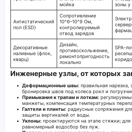
мойка
зоны у
Сопротивление
Электр
Антистатический
10^6–10^9 Ом,
сервер
пол (ESD)
контролируемый
фармац
отвод зарядов
Дизайн,
Декоративные
SPA-ло
противоскольжение,
наливные (флок,
ресепш
ремонтопригодность
кварц)
коридо
локально
Инженерные узлы, от которых за
Деформационные швы:
правильная нарезка, 
бронировка швов под колеса рокл и погрузчи
Примыкания к трапам и лоткам:
регулируемы
манжеты, компенсация температурных перепа
Галтели и плинты:
радиусные сопряжения для
защиты вертикалей от воды.
Уклоны:
проектируются на этапе стяжки; для
равномерный водосбор без луж.