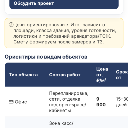
Обсудить проект
Цены ориентировочные. Итог зависит от
площади, класса здания, уровня готовности,
логистики и требований арендатора/ТСЖ.
Смету формируем после замеров и ТЗ.
Ориентиры по видам объектов
Цена
Срок
Тип объекта
Состав работ
от,
от
₽/м²
Перепланировка,
сети, отделка
9
15–3
Офис
под open-space/
900
дней
кабинеты
Зона касс/