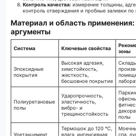
Контроль качества:
измерение толщины, адге
контроль отверждения и пробные заливки по
Материал и область применения
аргументы
Реком
Система
Ключевые свойства
зоны
Высокая адгезия,
Склады
Эпоксидные
химстойкость,
произв
покрытия
жесткость,
помеще
бесшовное покрытие
лабора
Паркин
Ударопрочность,
офисны
Полиуретановые
эластичность,
фитнес
полы
вибро- и
декора
трещиностойкость
полы
Термошок до 120 °C,
Моечны
Уретанцемент
влага, интенсивная
спа, д