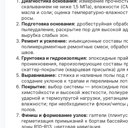
Диагностика основания:
измерение прочности
скалыванием не ниже 1,5 МПа), влажности (CM
масла и соли; оценка температурно-влажнос
росы.
Подготовка основания:
дробеструйная обраб
пылеудаление, раскрытие пор для высокой ад
вырубка слабых зон.
Ремонт и усиление:
инъекционные составы п
полимерцементные ремонтные смеси, обрабо
швов.
Грунтовка и гидроизоляция:
эпоксидные прай
проникновения, пароизолирующие составы пр
скаттер-покрытие (кварцевая присыпка) для 
Выравнивание:
стяжка и наливные полы под 
создание уклонов к трапам и переливным лот
Покрытие:
выбор системы — эпоксидные пок
химстойкости и высокой жесткости, полиуре
ударной и термоупругой нагрузки, уретанце
влажности; при необходимости флоки/чипсы 
полов.
Финиш и формование узлов:
галтели (плинтус
герметизация примыканий к бортам бассейно
зоны R10–R13, цветовая навигация.