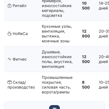
примерок,
10
14–2
Ритейл
износостойкие
500
дней
материалы,
подсветка
Кухонные узлы,
вентиляция,
12
20–3
HoReCa
вытяжка,
900
дней
моечные зоны
Душевые,
износостойкие
12
20–4
Фитнес
полы, акустика,
500
дней
вентиляция
Промышленные
Склад/
покрытия,
8
10–2
производство
силовая часть,
500
дней
ворота/рампы