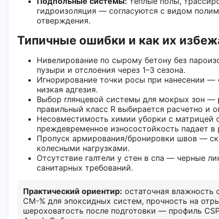
Подпольные системы:
теплые полы, трассиро
гидроизоляция — согласуются с видом полим
отверждения.
Типичные ошибки и как их избеж
Нивелирование по сырому бетону без парои
пузыри и отслоения через 1–3 сезона.
Игнорирование точки росы при нанесении — 
низкая адгезия.
Выбор глянцевой системы для мокрых зон — 
правильный класс R выбирается расчетно и 
Несовместимость химии уборки с матрицей
преждевременное износостойкость падает в 
Пропуск армирования/бронировки швов — ск
колесными нагрузками.
Отсутствие галтели у стен в спа — черные л
санитарных требований.
Практический ориентир:
остаточная влажность 
CM-% для эпоксидных систем, прочность на отры
шероховатость после подготовки — профиль CSP 