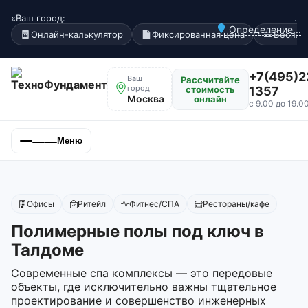
«Ваш город:
.
Определение...
Онлайн-калькулятор
Фиксированная цена
Беспла
+7(495)2
Ваш
Рассчитайте
город
стоимость
1357
Москва
онлайн
с 9.00 до 19.0
Меню
Офисы
Ритейл
Фитнес/СПА
Рестораны/кафе
Полимерные полы под ключ в
Талдоме
Современные спа комплексы — это передовые
объекты, где исключительно важны тщательное
проектирование и совершенство инженерных