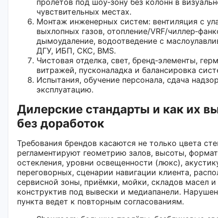
пролётов под шоу‑зону без колонн в визуальн
чувствительных местах.
Монтаж инженерных систем: вентиляция с ул
выхлопных газов, отопление/VRF/чиллер‑фанк
дымоудаление, водоотведение с маслоулавли
ДГУ, ИБП, СКС, BMS.
Чистовая отделка, свет, бренд‑элементы, гер
витражей, пусконаладка и балансировка сист
Испытания, обучение персонала, сдача надзор
эксплуатацию.
Дилерские стандарты и как их в
без доработок
Требования брендов касаются не только цвета сте
регламентируют геометрию залов, высоты, формат
остекления, уровни освещенности (люкс), акустик
переговорных, сценарии навигации клиента, расп
сервисной зоны, приёмки, мойки, складов масел и
конструктив под вывески и медиапанели. Наруше
пункта ведет к повторным согласованиям.