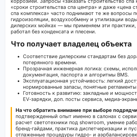
коррозией. Запросы «заказать строительство спа 
«сроки строительства спа центра» и даже «цена с
спа комплекса» часто поднимают те же вопросы п
гидроизоляции, воздухообмену и утилизации воды,
дилерских мойках — мы применяем эти практики,
работал без конденсата и плесени.
Что получает владелец объекта
Соответствие дилерским стандартам без дор
потерянного времени.
Прозрачная инженерная логика: схемы, испол
документация, паспорта и алгоритмы BMS.
Эксплуатационная устойчивость: легкий досту
нормированные запасы, понятные регламенты
Готовность к развитию: закладные и мощнос
EV‑зарядки, доп. посты сервиса, медиа‑экран
На что обратить внимание при выборе подрядчи
подтвержденный опыт именно в салонах с серви
расчет светотехники под showroom, умение рабо
бренд‑гайдами, практика диспетчеризации и пус
отлаженные процедуры гидро‑ и аэрбалансировк