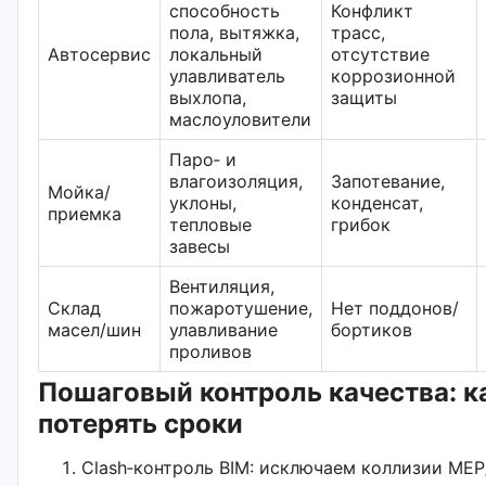
способность
Конфликт
пола, вытяжка,
трасс,
Автосервис
локальный
отсутствие
улавливатель
коррозионной
выхлопа,
защиты
маслоуловители
Паро‑ и
влагоизоляция,
Запотевание,
Мойка/
уклоны,
конденсат,
приемка
тепловые
грибок
завесы
Вентиляция,
Склад
пожаротушение,
Нет поддонов/
масел/шин
улавливание
бортиков
проливов
Пошаговый контроль качества: к
потерять сроки
Clash‑контроль BIM: исключаем коллизии ME