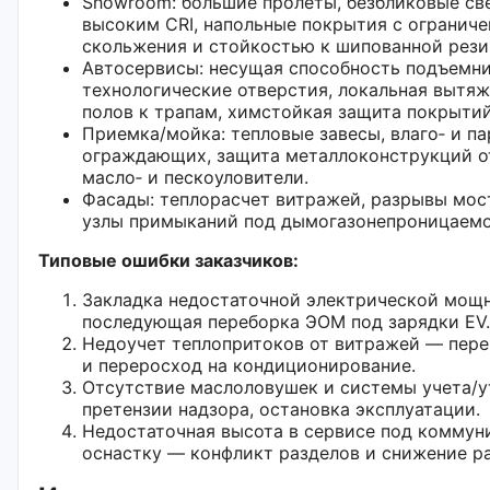
Showroom: большие пролёты, безбликовые св
высоким CRI, напольные покрытия с огранич
скольжения и стойкостью к шипованной рези
Автосервисы: несущая способность подъемни
технологические отверстия, локальная вытяж
полов к трапам, химстойкая защита покрытий
Приемка/мойка: тепловые завесы, влаго‑ и п
ограждающих, защита металлоконструкций о
масло‑ и пескоуловители.
Фасады: теплорасчет витражей, разрывы мос
узлы примыканий под дымогазоне­проницаемо
Типовые ошибки заказчиков:
Закладка недостаточной электрической мощ
последующая переборка ЭОМ под зарядки EV.
Недоучет теплопритоков от витражей — пере
и переросход на кондиционирование.
Отсутствие маслоловушек и системы учета/
претензии надзора, остановка эксплуатации.
Недостаточная высота в сервисе под коммун
оснастку — конфликт разделов и снижение ра