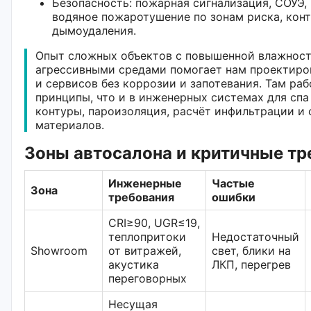
Безопасность: пожарная сигнализация, СОУЭ, 
водяное пожаротушение по зонам риска, кон
дымоудаления.
Опыт сложных объектов с повышенной влажнос
агрессивными средами помогает нам проектиро
и сервисов без коррозии и запотевания. Там ра
принципы, что и в инженерных системах для сп
контуры, пароизоляция, расчёт инфильтрации и
материалов.
Зоны автосалона и критичные тр
Инженерные
Частые
Зона
требования
ошибки
CRI≥90, UGR≤19,
теплопритоки
Недостаточный
Showroom
от витражей,
свет, блики на
акустика
ЛКП, перегрев
переговорных
Несущая