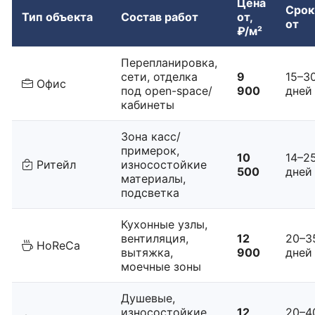
Цена
Срок
Тип объекта
Состав работ
от,
от
₽/м²
Перепланировка,
сети, отделка
9
15–3
Офис
под open-space/
900
дней
кабинеты
Зона касс/
примерок,
10
14–2
Ритейл
износостойкие
500
дней
материалы,
подсветка
Кухонные узлы,
вентиляция,
12
20–3
HoReCa
вытяжка,
900
дней
моечные зоны
Душевые,
износостойкие
12
20–4