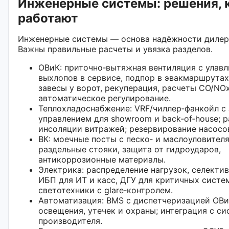
Инженерные системы: решения, 
работают
Инженерные системы — основа надёжности дилерс
Важны правильные расчеты и увязка разделов.
ОВиК: приточно‑вытяжная вентиляция с улав
выхлопов в сервисе, подпор в эвакмаршрутах
завесы у ворот, рекуперация, расчеты CO/NO
автоматическое регулирование.
Теплохладоснабжение: VRF/чиллер‑фанкойл с
управлением для showroom и back‑of‑house; р
инсоляции витражей; резервирование насосов
ВК: моечные посты с песко‑ и маслоуловител
раздельные стояки, защита от гидроударов,
антикоррозионные материалы.
Электрика: распределение нагрузок, селекти
ИБП для ИТ и касс, ДГУ для критичных систе
светотехники с glare‑контролем.
Автоматизация: BMS с диспетчеризацией ОВи
освещения, утечек и охраны; интеграция с с
производителя.