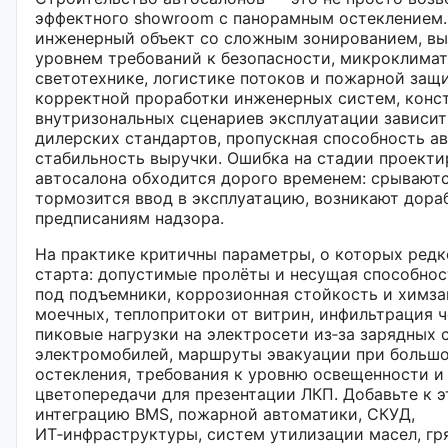
эффектного showroom с панорамным остеклением.
инженерный объект со сложным зонированием, в
уровнем требований к безопасности, микроклимату
светотехнике, логистике потоков и пожарной защи
корректной проработки инженерных систем, конс
внутризональных сценариев эксплуатации зависи
дилерских стандартов, пропускная способность а
стабильность выручки. Ошибка на стадии проект
автосалона обходится дорого временем: срываютс
тормозится ввод в эксплуатацию, возникают дора
предписаниям надзора.
На практике критичны параметры, о которых ред
старта: допустимые пролёты и несущая способно
под подъемники, коррозионная стойкость и химза
моечных, теплопритоки от витрин, инфильтрация ч
пиковые нагрузки на электросети из‑за зарядных 
электромобилей, маршруты эвакуации при большо
остекления, требования к уровню освещенности и
цветопередачи для презентации ЛКП. Добавьте к 
интеграцию BMS, пожарной автоматики, СКУД,
ИТ‑инфраструктуры, систем утилизации масел, гря