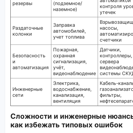
автоматикой
резервы
(подземное/
контроля уро
наземное)
утечек
Взрывозащищ
Заправка
Раздаточные
насосы,
автомобилей,
колонки
автоматизир
учет топлива
счетчики
Пожарная,
Датчики,
Безопасность
охранная
контроллеры,
и
сигнализация,
сервера
автоматизация
учёт,
видеонаблюде
видеонаблюдение
системы СКУ
Электрика,
Кабель-канал
Инженерные
водоснабжение,
газоанализат
сети
канализация,
фильтры,
вентиляция
нефтеcепара
Сложности и инженерные нюанс
как избежать типовых ошибок