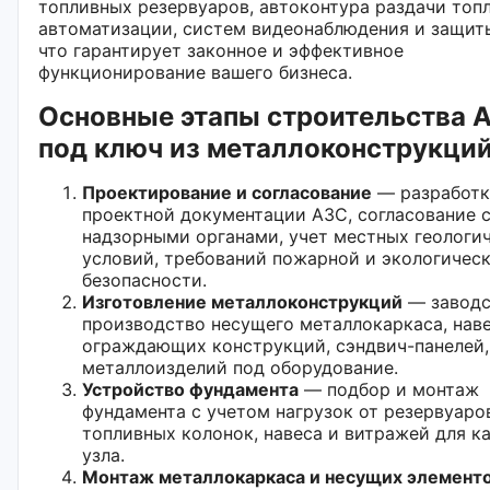
топливных резервуаров, автоконтура раздачи топл
автоматизации, систем видеонаблюдения и защиты
что гарантирует законное и эффективное
функционирование вашего бизнеса.
Основные этапы строительства 
под ключ из металлоконструкци
Проектирование и согласование
— разработк
проектной документации АЗС, согласование 
надзорными органами, учет местных геологи
условий, требований пожарной и экологичес
безопасности.
Изготовление металлоконструкций
— заводс
производство несущего металлокаркаса, наве
ограждающих конструкций, сэндвич-панелей,
металлоизделий под оборудование.
Устройство фундамента
— подбор и монтаж
фундамента с учетом нагрузок от резервуаро
топливных колонок, навеса и витражей для к
узла.
Монтаж металлокаркаса и несущих элемент