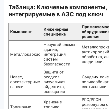
Таблица: Ключевые компоненты,
интегрируемые в АЗС под ключ
Применяемо
Инженерная
Компонент
оборудовани
специфика
решения
Несущий элемент
Металлопрока
здания,
антикоррозий
Металлокаркас
интеграция
обработка, а
систем
соединения
безопасности
Защита от
Навес,
осадков,
Сэндвич-пане
архитектурные
визуальная
поликарбонат
панели
айдентика,
светильники
освещение
РГС/РГСН
Хранение
резервуары с
Топливные
топлива