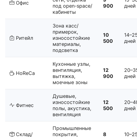
Офис
под open-space/
900
дней
кабинеты
Зона касс/
примерок,
10
14–2
Ритейл
износостойкие
500
дней
материалы,
подсветка
Кухонные узлы,
вентиляция,
12
20–3
HoReCa
вытяжка,
900
дней
моечные зоны
Душевые,
износостойкие
12
20–4
Фитнес
полы, акустика,
500
дней
вентиляция
Промышленные
Склад/
покрытия,
8
10–2