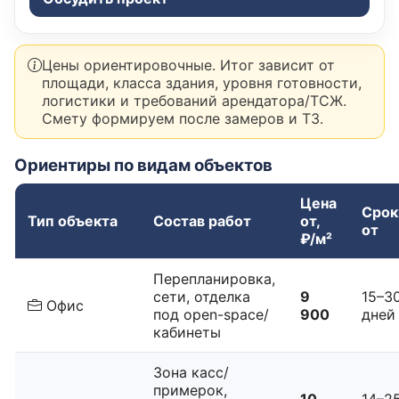
Цены ориентировочные. Итог зависит от
площади, класса здания, уровня готовности,
логистики и требований арендатора/ТСЖ.
Смету формируем после замеров и ТЗ.
Ориентиры по видам объектов
Цена
Срок
Тип объекта
Состав работ
от,
от
₽/м²
Перепланировка,
сети, отделка
9
15–3
Офис
под open-space/
900
дней
кабинеты
Зона касс/
примерок,
10
14–2