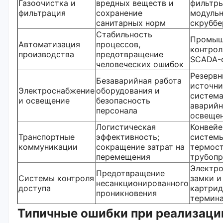
Газоочистка и
вредных веществ и
фильтры
фильтрация
сохранение
модуль
санитарных норм
скрубб
Стабильность
Промыш
Автоматизация
процессов,
контрол
производства
предотвращение
SCADA-
человеческих ошибок
Резерв
Безаварийная работа
источни
Электроснабжение
оборудования и
систем
и освещение
безопасность
аварийн
персонала
освеще
Логистическая
Конвей
Транспортные
эффективность;
системы
коммуникации
сокращение затрат на
термос
перемещения
трубоп
Электр
Предотвращение
Системы контроля
замки и
несанкционированного
доступа
картри
проникновения
термин
Типичные ошибки при реализаци