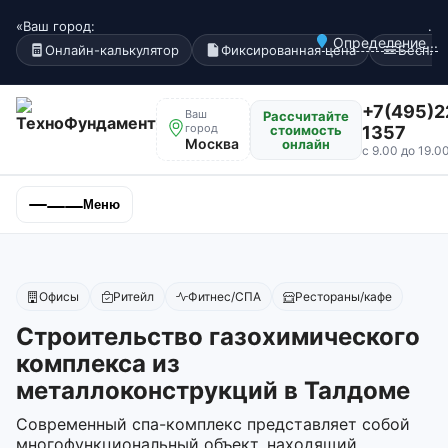
«Ваш город:
.
Определение...
Онлайн-калькулятор
Фиксированная цена
Беспла
+7(495)2
Ваш
Рассчитайте
город
стоимость
1357
Москва
онлайн
с 9.00 до 19.0
Меню
Офисы
Ритейл
Фитнес/СПА
Рестораны/кафе
Строительство газохимического
комплекса из
металлоконструкций в Талдоме
Современный спа-комплекс представляет собой
многофункциональный объект, находящий