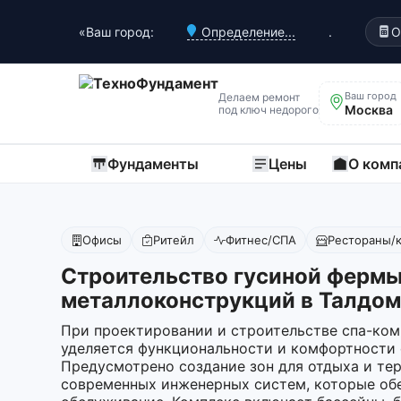
«Ваш город:
Определение...
.
О
Ваш город
Делаем ремонт
Москва
под ключ недорого
Фундаменты
Цены
О комп
Офисы
Ритейл
Фитнес/СПА
Рестораны/
Строительство гусиной фермы
металлоконструкций в Талдом
При проектировании и строительстве спа-ком
уделяется функциональности и комфортности 
Предусмотрено создание зон для отдыха и те
современных инженерных систем, которые об