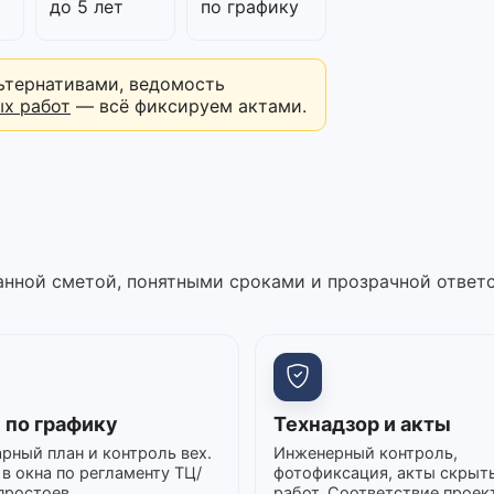
до 5 лет
по графику
ьтернативами, ведомость
ых работ
— всё фиксируем актами.
нной сметой, понятными сроками и прозрачной ответ
 по графику
Технадзор и акты
рный план и контроль вех.
Инженерный контроль,
в окна по регламенту ТЦ/
фотофиксация, акты скрыт
простоев.
работ. Соответствие проек