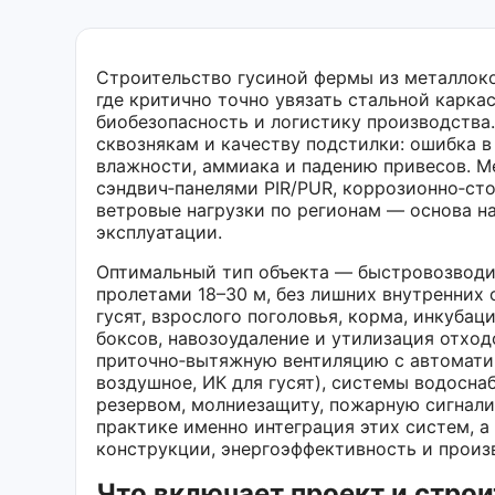
Строительство гусиной фермы из металлоко
где критично точно увязать стальной карк
биобезопасность и логистику производства.
сквознякам и качеству подстилки: ошибка в
влажности, аммиака и падению привесов. М
сэндвич‑панелями PIR/PUR, коррозионно‑ст
ветровые нагрузки по регионам — основа н
эксплуатации.
Оптимальный тип объекта — быстровозводи
пролетами 18–30 м, без лишних внутренних
гусят, взрослого поголовья, корма, инкубац
боксов, навозоудаление и утилизация отхо
приточно‑вытяжную вентиляцию с автоматик
воздушное, ИК для гусят), системы водосна
резервом, молниезащиту, пожарную сигнали
практике именно интеграция этих систем, а
конструкции, энергоэффективность и произ
Что включает проект и стро