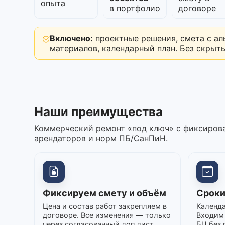
опыта
в портфолио
договоре
Включено:
проектные решения, смета с ал
материалов, календарный план.
Без скрыт
Наши преимущества
Коммерческий ремонт «под ключ» с фиксирова
арендаторов и норм ПБ/СанПиН.
Фиксируем смету и объём
Сроки
Цена и состав работ закрепляем в
Календа
договоре. Все изменения — только
Входим 
через согласованный доп.лист.
БЦ без 