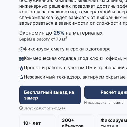
обслуживание. Комплекс включает бассейны, б
инженерных решениях позволяет достичь эффе
контроля за влажностью, температурой и энер
спа-комплекса будет зависеть от выбранных м
варьироваться в зависимости от сложности п
Экономия до
25%
на материалах
2
Берём в работу от 70 м
Фиксируем смету и сроки в договоре
Коммерческая отделка «под ключ»: офисы, 
Проект и работы с учётом ПБ и требований
Независимый технадзор, актируем скрытые
Бесплатный выезд на
Расчёт це
замер
Индивидуальная смета
Запуск работ от 2-х дней
300+
Фиксируе
10+ лет
объектов
смету в