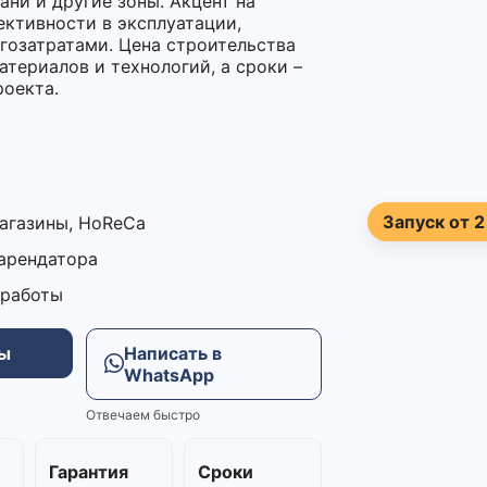
ани и другие зоны. Акцент на
ктивности в эксплуатации,
гозатратами. Цена строительства
атериалов и технологий, а сроки –
роекта.
Запуск от 2
магазины, HoReCa
 арендатора
 работы
ны
Написать в
WhatsApp
Отвечаем быстро
м
Гарантия
Сроки