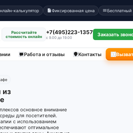
нлайн-калькулятор
Фиксированная цена
Бесплатный
+7(495)223-1357
Рассчитайте
Заказать звон
стоимость онлайн
с 9.00 до 19.00
ании
Работа и отзывы
Контакты
Вызват
кафе
 из
е
плексов основное внимание
среды для посетителей.
рапии с использованием
еспечивают оптимальное