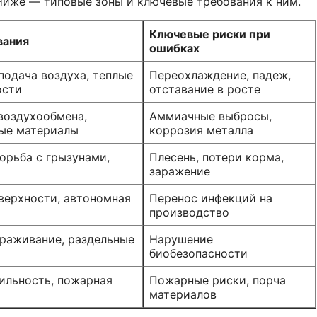
 Ниже — типовые зоны и ключевые требования к ним.
Ключевые риски при
вания
ошибках
подача воздуха, теплые
Переохлаждение, падеж,
ости
отставание в росте
воздухообмена,
Аммиачные выбросы,
ые материалы
коррозия металла
орьба с грызунами,
Плесень, потери корма,
заражение
верхности, автономная
Перенос инфекций на
производство
раживание, раздельные
Нарушение
биобезопасности
ильность, пожарная
Пожарные риски, порча
материалов