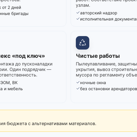
узлам.
 от 2 дней
авторский надзор
нные бригады
исполнительная документа
екс «под ключ»
Чистые работы
нтажа до пусконаладки
Пылеулавливание, защитны
рии. Один подрядчик —
укрытия, вывоз строительн
ответственность.
мусора по регламенту объе
 ЭОМ, ВК
ночные окна
ка и мебель
без остановки арендаторо
рия бюджета с альтернативами материалов.