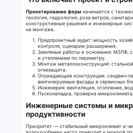
Проектирование ферм
начинается с техник
геология, гидрология, роза ветров, санита
конструктивные решения и инженерные сис
на монтаже.
Предпроектный аудит: мощность хозяйс
контроля, сценарии расширения.
Земляные работы и основания: МЗЛФ, с
и утеплением по периметру.
Монтаж металлоконструкций: стальной 
огнезащита.
Ограждающие конструкции: сэндвич‑пан
вентилируемые фасады в сервисных бл
Инженерия: вентиляция, отопление, во
Пусконаладка, проверка микроклимата,
Инженерные системы и микро
продуктивности
Приоритет — стабильный микроклимат и чис
воздухообмену часто приводит к мокрой по