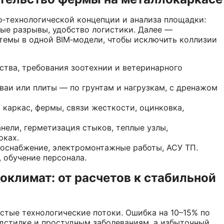
о‑технологической концепции и анализа площадки:
рные разрывы, удобство логистики. Далее —
темы в одной BIM‑модели, чтобы исключить коллизии
тва, требования зоотехнии и ветеринарного
ваи или плиты — по грунтам и нагрузкам, с дренажом
каркас, фермы, связи жесткости, оцинковка,
ели, герметизация стыков, теплые узлы,
оках.
доснабжение, электромонтажные работы, АСУ ТП.
 обучение персонала.
климат: от расчетов к стабильной
тые технологические потоки. Ошибка на 10–15% по
дстилке и простудным заболеваниям, а избыточный