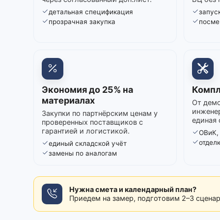
детальная спецификация
запуск
прозрачная закупка
посме
Экономия до 25% на
Компл
материалах
От демо
инжене
Закупки по партнёрским ценам у
единая 
проверенных поставщиков с
гарантией и логистикой.
ОВиК,
отдел
единый складской учёт
замены по аналогам
Нужна смета и календарный план?
Приедем на замер, подготовим 2–3 сцена