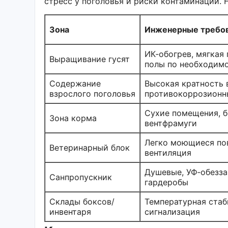
стресс у поголовья и риски контаминации.
Зона
Инженерные требо
ИК‑обогрев, мягкая 
Выращивание гусят
полы по необходим
Содержание
Высокая кратность 
взрослого поголовья
противокоррозионн
Сухие помещения, б
Зона корма
вентфрамуги
Легко моющиеся по
Ветеринарный блок
вентиляция
Душевые, УФ‑обезза
Санпропускник
гардеробы
Склады боксов/
Температурная стаб
инвентаря
сигнализация