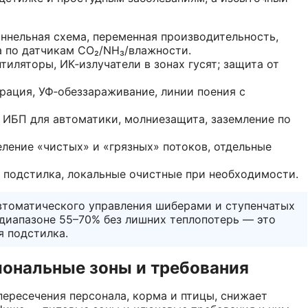
оннельная схема, переменная производительность,
а по датчикам CO₂/NH₃/влажности.
иляторы, ИК‑излучатели в зонах гусят; защита от
рация, УФ‑обеззараживание, линии поения с
 ИБП для автоматики, молниезащита, заземление по
еление «чистых» и «грязных» потоков, отдельные
 подстилка, локальные очистные при необходимости.
томатического управления шиберами и ступенчатых
 диапазоне 55–70% без лишних теплопотерь — это
я подстилка.
иональные зоны и требования
пересечения персонала, корма и птицы, снижает