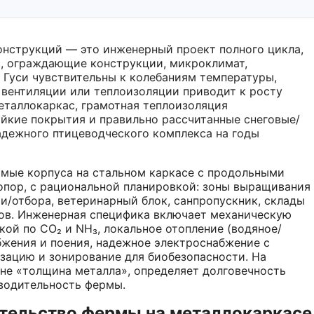
нструкций — это инженерный проект полного цикла,
ас, ограждающие конструкции, микроклимат,
 Гуси чувствительны к колебаниям температуры,
 вентиляции или теплоизоляции приводит к росту
еталлокаркас, грамотная теплоизоляция
ойкие покрытия и правильно рассчитанные снеговые/
адежного птицеводческого комплекса на годы
мые корпуса на стальном каркасе с продольными
 опор, с рациональной планировкой: зоны выращивания
ии/отбора, ветеринарный блок, санпропускник, склады
дов. Инженерная специфика включает механическую
ой по CO₂ и NH₃, локальное отопление (водяное/
бжения и поения, надежное электроснабжение с
зацию и зонирование для биобезопасности. На
 не «толщина металла», определяет долговечность
водительность фермы.
ительство фермы на металлокаркасе