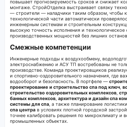
повышает прогнозируемость сроков и снижает ко
монтаже. СтройОтделка выстраивает связку техн
— строители — наладчики таким образом, чтобы 
технологической части автоматически проверялос
инженерным системам и строительным конструкци
высокую точность исполнения и технологическое
производственных мощностей без лишних останов
Смежные компетенции
Инженерные подходы к воздухообмену, водоподго
электроснабжению и АСУ ТП востребованы не тол
производстве. Команда проектировщиков реализу
и спортивно-оздоровительного назначения, где в
водооборот и безопасность. В портфеле —
строит
проектирование и строительство спа под ключ
,
в
строительство оздоровительных комплексов
,
стр
банных комплексов
,
архитектура и дизайн спа ко
системы для спа
, а также планирование логистик
спа центра
в условиях плотной городской застрой
точнее калибровать решения по микроклимату и в
промышленных объектах.