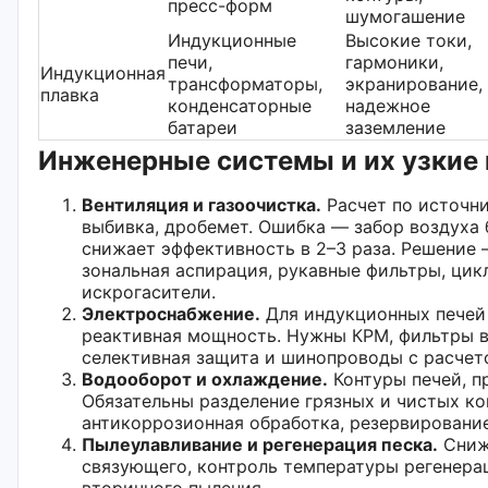
пресс-форм
шумогашение
Индукционные
Высокие токи,
печи,
гармоники,
Индукционная
трансформаторы,
экранирование,
плавка
конденсаторные
надежное
батареи
заземление
Инженерные системы и их узкие
Вентиляция и газоочистка.
Расчет по источни
выбивка, дробемет. Ошибка — забор воздуха 
снижает эффективность в 2–3 раза. Решение 
зональная аспирация, рукавные фильтры, цик
искрогасители.
Электроснабжение.
Для индукционных печей
реактивная мощность. Нужны КРМ, фильтры 
селективная защита и шинопроводы с расчет
Водооборот и охлаждение.
Контуры печей, п
Обязательны разделение грязных и чистых ко
антикоррозионная обработка, резервирование
Пылеулавливание и регенерация песка.
Сниж
связующего, контроль температуры регенера
вторичного пыления.