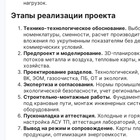
нагрузок.
Этапы реализации проекта
Технико-технологическое обоснование.
Выбо
номенклатуры, сменности, расчет производи
вложения по укрупненным показателям без д
коммерческих условий.
Предпроект и моделирование.
3D-планировк
потоков металла и воздуха, тепловые карты,
хозяйства.
Проектирование разделов.
Технологический, 
ВК, ЭОМ, газоочистка, ПБ, ОТ и экология.
Экспертиза и согласования.
Нормы промышлен
экологической безопасности, учет региональ
Строительно-монтажные работы.
Фундаменты
под крановые пути, монтаж инженерных сист
оборудования.
Пусконаладка и аттестация.
Холодные и горя
настройка АСУ ТП, аттестация лабораторий, 
Вывод на режим и сопровождение.
Карты пла
продукции, оптимизация энергоемкости.