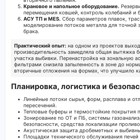
Крановое и напольное оборудование.
Резерви
перемещения ковшей, контроль колебаний и 
АСУ ТП и MES.
Сбор параметров плавок, трас
моделирование потоков металла для точной 
брака.
Практический опыт:
на одном из проектов выход
производительность замедляла общая вытяжка б
участка выбивки. Перенастройка на зональную 
фильтрами снизила запыленность в зоне до норм
вторичные отложения на формах, что улучшило к
Планировка, логистика и безопа
Линейные потоки сырья, форм, расплава и от
пересечений.
Тепловые буферы и термостойкие покрытия по
Зонирование по ОТ и ПБ, системы газоанализ
безопасности, средства локализации проливо
Акустическая защита дробеметных и выбивны
Площадки технического обслуживания печей 