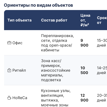
Ориентиры по видам объектов
Цена
Срок
Тип объекта
Состав работ
от,
от
₽/м²
Перепланировка,
сети, отделка
9
15–3
Офис
под open-space/
900
дней
кабинеты
Зона касс/
примерок,
10
14–2
Ритейл
износостойкие
500
дней
материалы,
подсветка
Кухонные узлы,
вентиляция,
12
20–3
HoReCa
вытяжка,
900
дней
моечные зоны