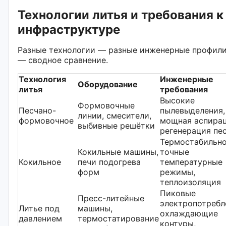
Технологии литья и требования к
инфраструктуре
Разные технологии — разные инженерные профили
— сводное сравнение.
Технология
Инженерные
Оборудование
литья
требования
Высокие
Формовочные
Песчано-
пылевыделения,
линии, смесители,
формовочное
мощная аспирац
выбивные решётки
регенерация пе
Термостабильно
Кокильные машины,
точные
Кокильное
печи подогрева
температурные
форм
режимы,
теплоизоляция
Пиковые
Пресс-литейные
электропотребл
Литье под
машины,
охлаждающие
давлением
термостатирование
контуры,