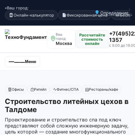
«Ваш город:
.
Определение...
Онлайн-калькулятор
Фиксированная цена
Беспла
+7(495)2
Ваш
Рассчитайте
город
стоимость
1357
Москва
онлайн
с 9.00 до 19.0
Меню
Офисы
Ритейл
Фитнес/СПА
Рестораны/кафе
Строительство литейных цехов в
Талдоме
Проектирование и строительство спа под ключ
представляют собой сложную инженерную задачу,
цель которой — создание многофункционального