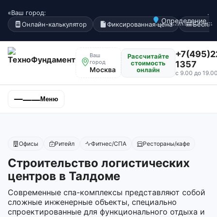
«Ваш город:
.
Определение...
Онлайн-калькулятор
Фиксированная цена
Беспла
+7(495)2
Ваш
Рассчитайте
город
стоимость
1357
Москва
онлайн
с 9.00 до 19.0
Меню
Офисы
Ритейл
Фитнес/СПА
Рестораны/кафе
Строительство логистических
центров в Талдоме
Современные спа-комплексы представляют собой
сложные инженерные объекты, специально
спроектированные для функционального отдыха и