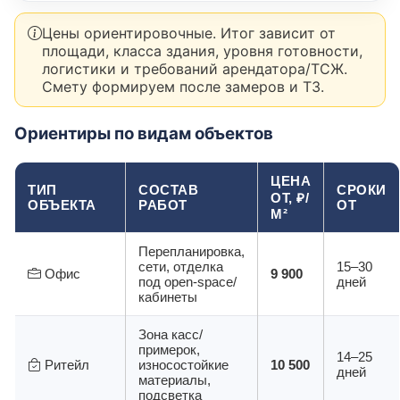
Цены ориентировочные. Итог зависит от
площади, класса здания, уровня готовности,
логистики и требований арендатора/ТСЖ.
Смету формируем после замеров и ТЗ.
Ориентиры по видам объектов
ЦЕНА
ТИП
СОСТАВ
СРОКИ
ОТ, ₽/
ОБЪЕКТА
РАБОТ
ОТ
М²
Перепланировка,
сети, отделка
15–30
Офис
9 900
под open-space/
дней
кабинеты
Зона касс/
примерок,
14–25
Ритейл
износостойкие
10 500
дней
материалы,
подсветка