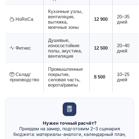
Кухонные узлы,
вентиляция,
20–35
HoReCa
12 900
вытяжка,
дней
моечные зоны
Душевые,
износостойкие
20–40
Фитнес
12 500
полы, акустика,
дней
вентиляция
Промышленные
Склад/
покрытия,
10–25
8 500
производство
силовая часть,
дней
ворота/рампы
Нужен точный расчёт?
Приедем на замер, подготовим 2–3 сценария
бюджета: материалы-аналоги, календарный план,