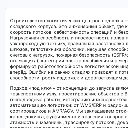
Строительство логистических центров под ключ —
складского корпуса. Это инженерный объект, где 
скорость потоков, себестоимость операций и без
Нагрузочная способность и плоскостность полов 
узкопроходную технику, правильная расстановка 
шлюзов, теплотехника оболочки, несущая способн
снеговых нагрузок, пожарная безопасность (ESFR
огнезащита), категории электроснабжения и резе
формируют работоспособность логистической ин
вперёд. Ошибки на ранних стадиях приводят к по
способности, росту издержек и дорогостоящим до
Подход «под ключ» от концепции до запуска вклю
транспортному узлу, проектирование объектов с 
генподрядные работы, интеграцию инженерно-тех
автоматизацию логистики: от WMS/ERP и радио-ш
сортировщиков и AMR/AGV. Мы закладываем сток
кросс-докинга, фулфилмента и хранения товаров в
этажность и мезонины, трассировку потоков, док
зарядные для техники, зоны опасных грузов, холод