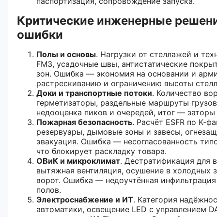
паспортизация, сопровождение запуска.
Критические инженерные решени
ошибки
Полы и основы
. Нагрузки от стеллажей и те
FM3, усадочные швы, антистатические покры
зон. Ошибка — экономия на основании и арми
растрескиванию и ограничению высоты стел
Доки и транспортные потоки
. Количество во
герметизаторы, раздельные маршруты грузов
недооценка пиков и очередей, итог — заторы
Пожарная безопасность
. Расчёт ESFR по K‑ф
резервуары, дымовые зоны и завесы, огнеза
эвакуация. Ошибка — несогласованность типо
что блокирует раскладку товара.
ОВиК и микроклимат
. Дестратификация для в
вытяжная вентиляция, осушение в холодных з
ворот. Ошибка — недоучтённая инфильтрация
полов.
Электроснабжение и ИТ
. Категория надёжно
автоматики, освещение LED с управлением DA