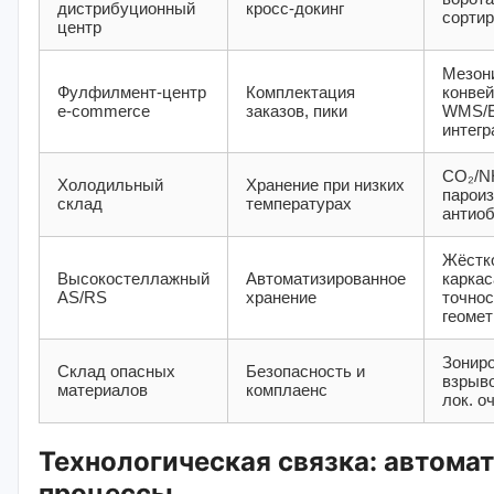
дистрибуционный
кросс-докинг
сортир
центр
Мезон
Фулфилмент-центр
Комплектация
конвей
e‑commerce
заказов, пики
WMS/
интегр
CO₂/N
Холодильный
Хранение при низких
пароиз
склад
температурах
антио
Жёстк
Высокостеллажный
Автоматизированное
каркас
AS/RS
хранение
точнос
геомет
Зониро
Склад опасных
Безопасность и
взрыв
материалов
комплаенс
лок. о
Технологическая связка: автома
процессы