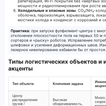
репитерация, Wi‑Fi покрытие без «мёртвых з
мощности и радиопланирования при росте ав
Холодильные и опасные зоны
. CO₂/NH₃-холо
оболочка, пароизоляция, взрывозащита, лок
мостики холода и конденсат с коррозией и с
Практика:
при запуске фулфилмент-центра с мно
отклонение плоскостности пола на первых 50 м 
сортеров и «рыску» роботов. Исправление потре
шлифовки и усиления деформационных швов. Изн
лазерное нивелирование избавили бы от простоя.
Типы логистических объектов и
акценты
Инже
Тип объекта
Ключевая задача
акцен
Центр
Много 
распределения
Высокая
скоро
грузов /
оборачиваемость,
ворота