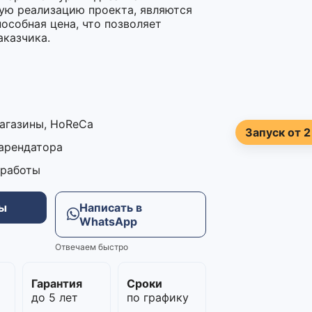
ю реализацию проекта, являются
особная цена, что позволяет
аказчика.
магазины, HoReCa
Запуск от 2
 арендатора
 работы
ны
Написать в
WhatsApp
Отвечаем быстро
м
Гарантия
Сроки
до 5 лет
по графику