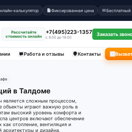
нлайн-калькулятор
Фиксированная цена
Бесплатный
+7(495)223-1357
Рассчитайте
Заказать звон
стоимость онлайн
с 9.00 до 19.00
ании
Работа и отзывы
Контакты
Вызват
кафе
ций в Талдоме
ч является сложным процессом,
е объекты играют важную роль в
ентам высокий уровень комфорта и
 спа центров включают обеспечение
 как отопление, вентиляция и
й архитектуры и дизайна.