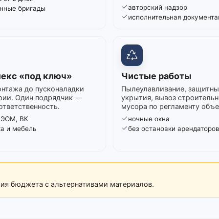
авторский надзор
нные бригады
исполнительная документа
екс «под ключ»
Чистые работы
нтажа до пусконаладки
Пылеулавливание, защитны
рии. Один подрядчик —
укрытия, вывоз строительн
ответственность.
мусора по регламенту объе
 ЭОМ, ВК
ночные окна
ка и мебель
без остановки арендаторо
рия бюджета с альтернативами материалов.