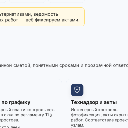
ьтернативами, ведомость
ых работ
— всё фиксируем актами.
нной сметой, понятными сроками и прозрачной ответ
 по графику
Технадзор и акты
рный план и контроль вех.
Инженерный контроль,
в окна по регламенту ТЦ/
фотофиксация, акты скрыт
простоев.
работ. Соответствие проек
узлам.
 от 2 дней