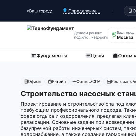
«Ваш город:
Определение...
.
О
Ваш город
Делаем ремонт
Москва
под ключ недорого
Фундаменты
Цены
О комп
Офисы
Ритейл
Фитнес/СПА
Рестораны/
Строительство насосных стан
Проектирование и строительство спа под клю
требующим профессионального подхода. Таки
сфере отдыха и оздоровления, предлагая кли
релаксации. Основные задачи при возведении
безупречной работы инженерных систем, таких
водоснабжение, а также создание гармонично