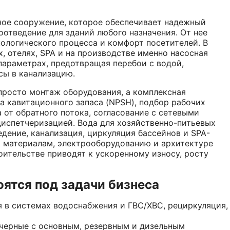
ное сооружение, которое обеспечивает надежный
оотведение для зданий любого назначения. От нее
нологического процесса и комфорт посетителей. В
х, отелях, SPA и на производстве именно насосная
параметрах, предотвращая перебои с водой,
сы в канализацию.
просто монтаж оборудования, а комплексная
а кавитационного запаса (NPSH), подбор рабочих
а от обратного потока, согласование с сетевыми
диспетчеризацией. Вода для хозяйственно-питьевых
дение, канализация, циркуляция бассейнов и SPA-
 материалам, электрооборудованию и архитектуре
оительстве приводят к ускоренному износу, росту
оятся под задачи бизнеса
 в системах водоснабжения и ГВС/ХВС, рециркуляция,
черные с основным, резервным и дизельным