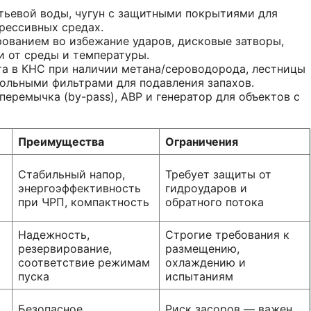
тьевой воды, чугун с защитными покрытиями для
рессивных средах.
ованием во избежание ударов, дисковые затворы,
и от среды и температуры.
та в КНС при наличии метана/сероводорода, лестницы
гольными фильтрами для подавления запахов.
перемычка (by-pass), АВР и генератор для объектов с
Преимущества
Ограничения
Стабильный напор,
Требует защиты от
энергоэффективность
гидроударов и
при ЧРП, компактность
обратного потока
Надежность,
Строгие требования к
резервирование,
размещению,
соответствие режимам
охлаждению и
пуска
испытаниям
Безопасное
Риск засоров — важен