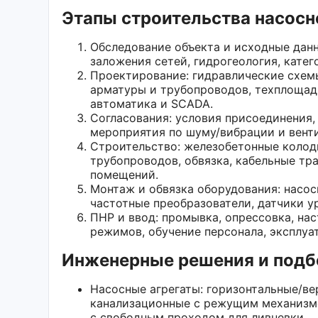
Этапы строительства насосн
Обследование объекта и исходные данн
заложения сетей, гидрогеология, кате
Проектирование: гидравлические схемы,
арматуры и трубопроводов, техплощадк
автоматика и SCADA.
Согласования: условия присоединения,
мероприятия по шуму/вибрации и венти
Строительство: железобетонные колод
трубопроводов, обвязка, кабельные тр
помещений.
Монтаж и обвязка оборудования: насос
частотные преобразователи, датчики у
ПНР и ввод: промывка, опрессовка, на
режимов, обучение персонала, эксплуа
Инженерные решения и подб
Насосные агрегаты: горизонтальные/ве
канализационные с режущим механизмо
с свободным проходом для ливневки.