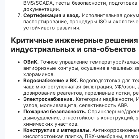
BMS/SCADA, тесты безопасности, подготовка
документации.
Сертификация и ввод.
Исполнительная докум
паспортирование, процедуры ISO и экологич
устойчивого развития.
Критичные инженерные решения
индустриальных и спа-объектов
ОВиК.
Точное управление температурой/влаж
антифризные контуры, осушение в чашевых за
хлораминов.
Водоснабжение и ВК.
Водоподготовка для те
чаш: многоступенчатая фильтрация, УФ/озон,
дозирование реагентов, переливные лотки, р
Электроснабжение.
Категории надёжности, И
узлов, молниезащита, селективность АВР.
Пожарная безопасность.
Спринклерные/дренч
дымоудаление, огнестойкость конструкций, 
химических участков.
Конструктив и материалы.
Антикоррозионные
кислотостойкая плитка, ПВХ‑мембраны, влаго