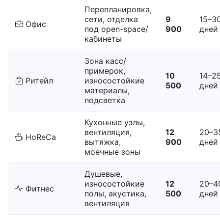
Перепланировка,
сети, отделка
9
15–3
Офис
под open-space/
900
дней
кабинеты
Зона касс/
примерок,
10
14–2
Ритейл
износостойкие
500
дней
материалы,
подсветка
Кухонные узлы,
вентиляция,
12
20–3
HoReCa
вытяжка,
900
дней
моечные зоны
Душевые,
износостойкие
12
20–4
Фитнес
полы, акустика,
500
дней
вентиляция