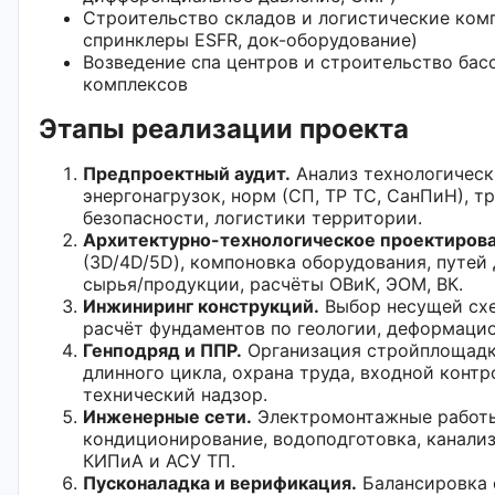
Строительство складов и логистические комп
спринклеры ESFR, док-оборудование)
Возведение спа центров и строительство бас
комплексов
Этапы реализации проекта
Предпроектный аудит.
Анализ технологическ
энергонагрузок, норм (СП, ТР ТС, СанПиН), 
безопасности, логистики территории.
Архитектурно-технологическое проектирова
(3D/4D/5D), компоновка оборудования, путей
сырья/продукции, расчёты ОВиК, ЭОМ, ВК.
Инжиниринг конструкций.
Выбор несущей схе
расчёт фундаментов по геологии, деформаци
Генподряд и ППР.
Организация стройплощадк
длинного цикла, охрана труда, входной контр
технический надзор.
Инженерные сети.
Электромонтажные работы
кондиционирование, водоподготовка, канали
КИПиА и АСУ ТП.
Пусконаладка и верификация.
Балансировка 