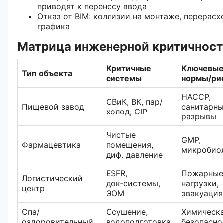
приводят к переносу ввода
Отказ от BIM: коллизии на монтаже, перерасх
графика
Матрица инженерной критичност
Критичные
Ключевы
Тип объекта
системы
нормы/ри
HACCP,
ОВиК, ВК, пар/
Пищевой завод
санитарн
холод, CIP
разрывы
Чистые
GMP,
Фармацевтика
помещения,
микробио
диф. давление
ESFR,
Пожарные
Логистический
док‑системы,
нагрузки,
центр
ЭОМ
эвакуация
Спа/
Осушение,
Химическ
оздоровительный
водоподготовка,
безопасно