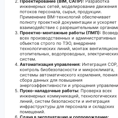
Проектирование (BIM, САПР):
Разработка
инженерных сетей, моделирование движения
потоков персонала, сырья, продукции.
Применение BIM-технологий обеспечивает
полноту проектной документации и ускоряет
взаимодействие с разрешительными органам
Проектно-монтажные работы (ПМП):
Возвед
всех производственных и административных
объектов строго по ТЭО, внедрение
технологических линий, монтаж вентиляцион
отопительных, водопроводных, электрически
систем.
Автоматизация управления:
Интеграция СОР,
контроль биобезопасности и микроклимата,
системы автоматического кормления, поения
сбора данных для повышения
энергоэффективности и упрощения управлени
Пуско-наладочные работы:
Проверка всех
инженерных коммуникаций, технологических
линий, систем безопасности и интеграция
инфраструктуры для персонала и складских
помещений.
Сдача в эксплуатацию и сопровождение: