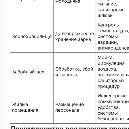
молодняка
питание,
санитарные
шлюзы
Контроль
температуры
Долговременное
Зернохранилище
системы
хранение зерна
аэрации,
антиконденс
Мойка,
циркуляция
Обработка, убой
воздуха,
Забойный цех
и фасовка
автоматизац
санитарных
процедур
Инженерные
коммуникаци
Жилые
Размещение
удобства,
помещения
персонала
системы
безопасност
Преимущества реализации прое