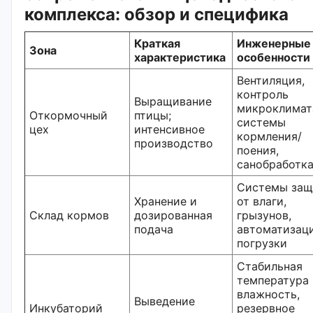
комплекса: обзор и специфика
Краткая
Инженерные
Зона
характеристика
особенности
Вентиляция,
контроль
Выращивание
микроклимат
Откормочный
птицы;
системы
цех
интенсивное
кормления/
производство
поения,
санобработк
Системы за
Хранение и
от влаги,
Склад кормов
дозированная
грызунов,
подача
автоматизац
погрузки
Стабильная
температура 
влажность,
Выведение
Инкубаторий
резервное