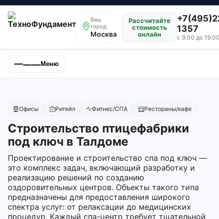
+7(495)2
Ваш
Рассчитайте
город
стоимость
1357
Москва
онлайн
с 9.00 до 19.0
Меню
Офисы
Ритейл
Фитнес/СПА
Рестораны/кафе
Строительство птицефабрики
под ключ в Талдоме
Проектирование и строительство спа под ключ —
это комплекс задач, включающий разработку и
реализацию решений по созданию
оздоровительных центров. Объекты такого типа
предназначены для предоставления широкого
спектра услуг: от релаксации до медицинских
процедур. Каждый спа-центр требует тщательной