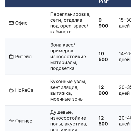
₽/м²
Перепланировка,
сети, отделка
9
15–3
Офис
под open-space/
900
дней
кабинеты
Зона касс/
примерок,
10
14–2
Ритейл
износостойкие
500
дней
материалы,
подсветка
Кухонные узлы,
вентиляция,
12
20–3
HoReCa
вытяжка,
900
дней
моечные зоны
Душевые,
износостойкие
12
20–4
Фитнес
полы, акустика,
500
дней
вентиляция