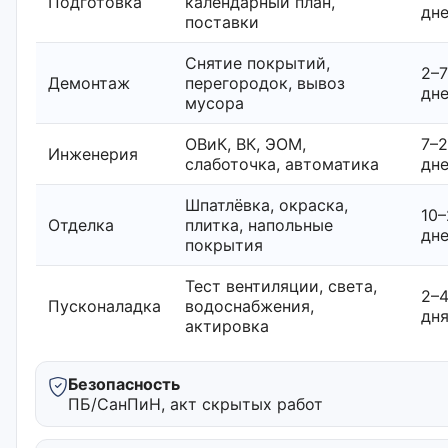
Подготовка
календарный план,
дн
поставки
Снятие покрытий,
2–7
Демонтаж
перегородок, вывоз
дн
мусора
ОВиК, ВК, ЭОМ,
7–
Инженерия
слаботочка, автоматика
дн
Шпатлёвка, окраска,
10–
Отделка
плитка, напольные
дн
покрытия
Тест вентиляции, света,
2–
Пусконаладка
водоснабжения,
дн
актировка
Безопасность
ПБ/СанПиН, акт скрытых работ