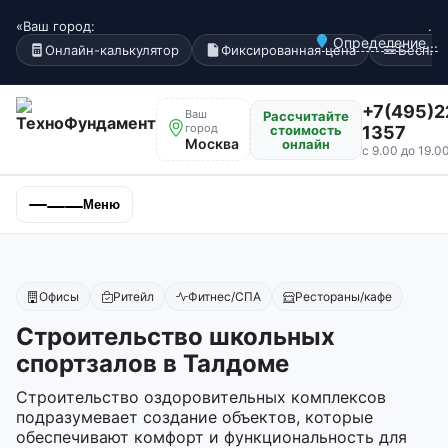
«Ваш город:
.
Определение...
Онлайн-калькулятор
Фиксированная цена
Беспла
+7(495)2
Ваш
Рассчитайте
город
стоимость
1357
Москва
онлайн
с 9.00 до 19.0
Меню
Офисы
Ритейл
Фитнес/СПА
Рестораны/кафе
Строительство школьных
спортзалов в Талдоме
Строительство оздоровительных комплексов
подразумевает создание объектов, которые
обеспечивают комфорт и функциональность для