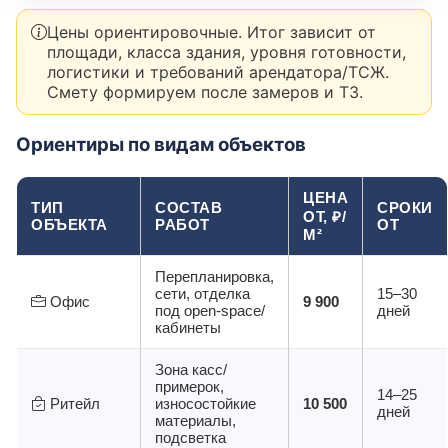
Цены ориентировочные. Итог зависит от
площади, класса здания, уровня готовности,
логистики и требований арендатора/ТСЖ.
Смету формируем после замеров и ТЗ.
Ориентиры по видам объектов
ЦЕНА
ТИП
СОСТАВ
СРОКИ
ОТ, ₽/
ОБЪЕКТА
РАБОТ
ОТ
М²
Перепланировка,
сети, отделка
15–30
Офис
9 900
под open-space/
дней
кабинеты
Зона касс/
примерок,
14–25
Ритейл
износостойкие
10 500
дней
материалы,
подсветка