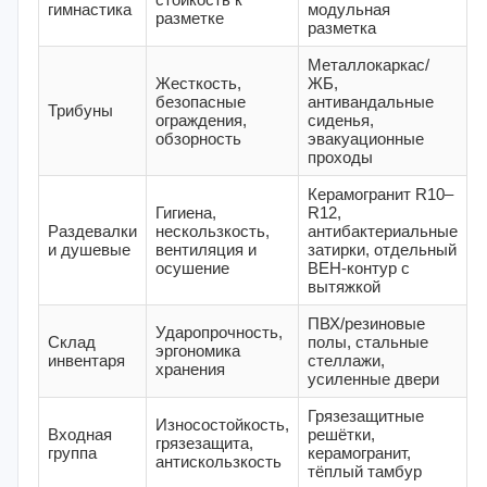
гимнастика
модульная
разметке
разметка
Металлокаркас/
Жесткость,
ЖБ,
безопасные
антивандальные
Трибуны
ограждения,
сиденья,
обзорность
эвакуационные
проходы
Керамогранит R10–
Гигиена,
R12,
Раздевалки
нескользкость,
антибактериальные
и душевые
вентиляция и
затирки, отдельный
осушение
ВЕН-контур с
вытяжкой
ПВХ/резиновые
Ударопрочность,
Склад
полы, стальные
эргономика
инвентаря
стеллажи,
хранения
усиленные двери
Грязезащитные
Износостойкость,
Входная
решётки,
грязезащита,
группа
керамогранит,
антискользкость
тёплый тамбур