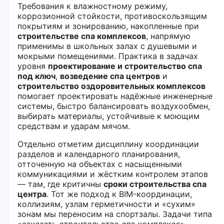
Требования к влажностному режиму,
коррозионной стойкости, противоскользящим
покрытиям и зонированию, накопленные при
строительстве спа комплексов
, напрямую
применимы в школьных залах с душевыми и
мокрыми помещениями. Практика в задачах
уровня
проектирование и строительство спа
под ключ
,
возведение спа центров
и
строительство оздоровительных комплексов
помогает проектировать надёжные инженерные
системы, быстро балансировать воздухообмен,
выбирать материалы, устойчивые к моющим
средствам и ударам мячом.
Отдельно отметим дисциплину координации
разделов и календарного планирования,
отточенную на объектах с насыщенными
коммуникациями и жёстким контролем этапов
— там, где критичны
сроки строительства спа
центра
. Тот же подход к BIM-координации,
коллизиям, узлам герметичности и «сухим»
зонам мы переносим на спортзалы. Задачи типа
«
заказать строительство спа комплекса
»