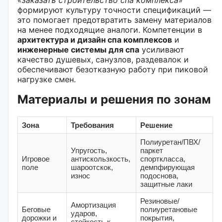
формируют культуру точности спецификаций —
это помогает предотвратить замену материалов
на менее подходящие аналоги. Компетенции в
архитектура и дизайн спа комплексов
и
инженерные системы для спа
усиливают
качество душевых, санузлов, раздевалок и
обеспечивают безотказную работу при пиковой
нагрузке смен.
Материалы и решения по зонам
Зона
Требования
Решение
Полиуретан/ПВХ/
Упругость,
паркет
Игровое
антискользкость,
спорткласса,
поле
шароотскок,
демпфирующая
износ
подоснова,
защитные лаки
Резиновые/
Амортизация
Беговые
полиуретановые
ударов,
дорожки и
покрытия,
стойкость к