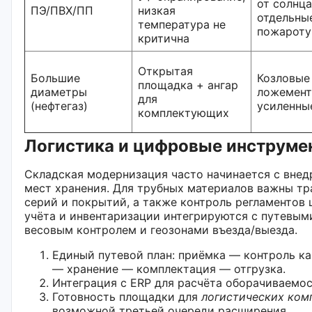
от солнца
ПЭ/ПВХ/ПП
низкая
отдельны
температура не
пожароту
критична
Открытая
Большие
Козловые
площадка + ангар
диаметры
ложемент
для
(нефтегаз)
усиленны
комплектующих
Логистика и цифровые инструме
Складская модернизация часто начинается с вне
мест хранения. Для трубных материалов важны тр
серий и покрытий, а также контроль регламентов
учёта и инвентаризации интегрируются с путевым
весовым контролем и геозонами въезда/выезда.
Единый путевой план: приёмка — контроль к
— хранение — комплектация — отгрузка.
Интеграция с ERP для расчёта оборачиваемос
Готовность площадки для
логистических ком
возможной третьей очереди расширения.