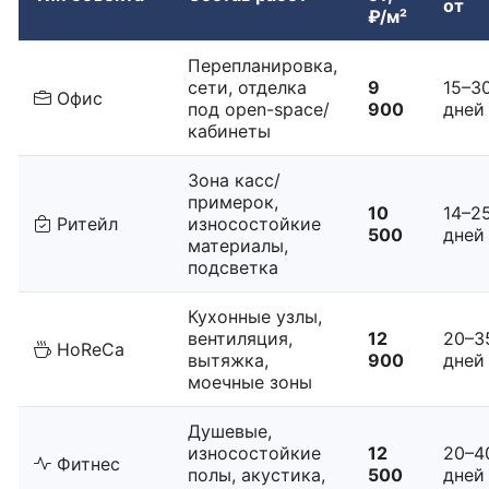
от
₽/м²
Перепланировка,
сети, отделка
9
15–3
Офис
под open-space/
900
дней
кабинеты
Зона касс/
примерок,
10
14–2
Ритейл
износостойкие
500
дней
материалы,
подсветка
Кухонные узлы,
вентиляция,
12
20–3
HoReCa
вытяжка,
900
дней
моечные зоны
Душевые,
износостойкие
12
20–4
Фитнес
полы, акустика,
500
дней