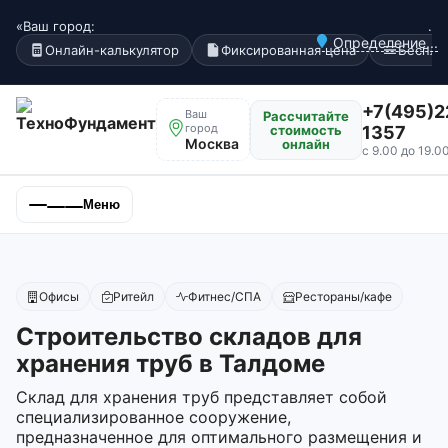
«Ваш город:
.
Определение...
Онлайн-калькулятор
Фиксированная цена
Беспла
+7(495)2
Ваш
Рассчитайте
город
стоимость
1357
Москва
онлайн
с 9.00 до 19.0
Меню
Офисы
Ритейл
Фитнес/СПА
Рестораны/кафе
Строительство складов для
хранения труб в Талдоме
Склад для хранения труб представляет собой
специализированное сооружение,
предназначенное для оптимального размещения и