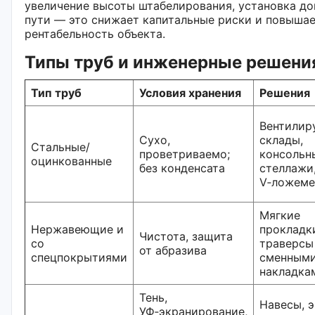
увеличение высоты штабелирования, установка до
пути — это снижает капитальные риски и повыш
рентабельность объекта.
Типы труб и инженерные решени
Тип труб
Условия хранения
Решения
Вентилир
Сухо,
склады,
Стальные/
проветриваемо;
консольн
оцинкованные
без конденсата
стеллажи
V‑ложеме
Мягкие
Нержавеющие и
прокладк
Чистота, защита
со
траверсы
от абразива
спецпокрытиями
сменным
накладка
Тень,
Навесы, 
УФ‑экранирование,