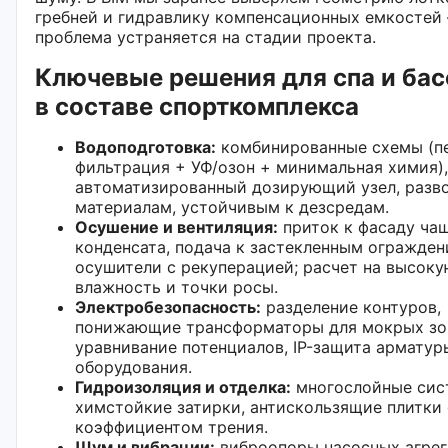
гребней и гидравлику компенсационных емкостей
проблема устраняется на стадии проекта.
Ключевые решения для спа и ба
в составе спорткомплекса
Водоподготовка:
комбинированные схемы (п
фильтрация + УФ/озон + минимальная химия),
автоматизированный дозирующий узел, разв
материалам, устойчивым к дезсредам.
Осушение и вентиляция:
приток к фасаду чаш
конденсата, подача к застекленным огражден
осушители с рекуперацией; расчет на высок
влажность и точки росы.
Электробезопасность:
разделение контуров,
понижающие трансформаторы для мокрых зо
уравнивание потенциалов, IP-защита арматур
оборудования.
Гидроизоляция и отделка:
многослойные сис
химстойкие затирки, антискользящие плитки
коэффициентом трения.
Шум и вибрации:
виброопоры насосных агрег