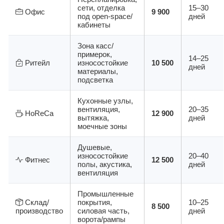
сети, отделка
15–30
Офис
9 900
под open-space/
дней
кабинеты
Зона касс/
примерок,
14–25
Ритейл
износостойкие
10 500
дней
материалы,
подсветка
Кухонные узлы,
вентиляция,
20–35
HoReCa
12 900
вытяжка,
дней
моечные зоны
Душевые,
износостойкие
20–40
Фитнес
12 500
полы, акустика,
дней
вентиляция
Промышленные
Склад/
покрытия,
10–25
8 500
производство
силовая часть,
дней
ворота/рампы