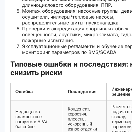
длинноциклового оборудования, ППР.
Монтаж оборудования: насосные группы, деа
осушители, чиллеры/тепловые насосы,
распределительные щиты; пусконаладка.
Проверки и аккредитация спортивных объект
освещенности, акустики, микроклимата, гидр
пожарные испытания.
Эксплуатационные регламенты и обучение пер
мониторинг параметров по BMS/SCADA.
Типовые ошибки и последствия: 
снизить риски
Инженер
Ошибка
Последствия
решение
Расчет о
Конденсат,
Недооценка
подача пр
коррозия,
влажностных
стеклу,
плесень,
нагрузок в SPA/
термораз
ускоренный
бассейне
пароизоля
износ отделки
контроль 