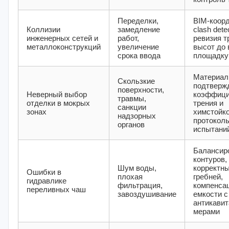
Переделки,
BIM-коор
Коллизии
замедление
clash dete
инженерных сетей и
работ,
ревизия т
металлоконструкций
увеличение
высот до 
срока ввода
площадку
Материал
Скользкие
подтверж
поверхности,
Неверный выбор
коэффици
травмы,
отделки в мокрых
трения и
санкции
зонах
химстойк
надзорных
протокол
органов
испытани
Балансир
контуров,
Шум воды,
корректны
Ошибки в
плохая
гребней,
гидравлике
фильтрация,
компенса
переливных чаш
завоздушивание
емкости с
антикави
мерами