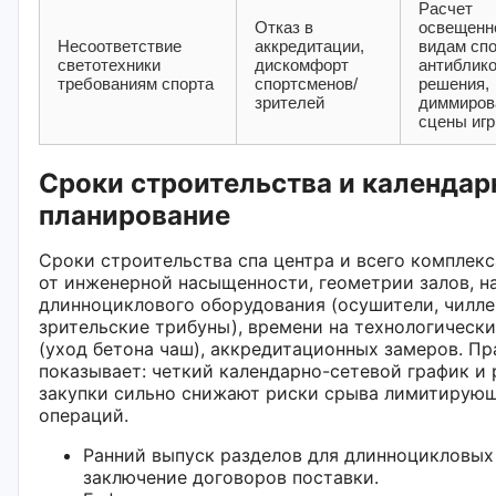
Расчет
Отказ в
освещенн
Несоответствие
аккредитации,
видам спо
светотехники
дискомфорт
антиблик
требованиям спорта
спортсменов/
решения,
зрителей
диммиров
сцены иг
Сроки строительства и календар
планирование
Сроки строительства спа центра и всего комплекс
от инженерной насыщенности, геометрии залов, н
длинноциклового оборудования (осушители, чилле
зрительские трибуны), времени на технологическ
(уход бетона чаш), аккредитационных замеров. Пр
показывает: четкий календарно-сетевой график и 
закупки сильно снижают риски срыва лимитирую
операций.
Ранний выпуск разделов для длинноцикловых
заключение договоров поставки.