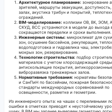
Архитектурное планирование:
зонирование а
зрителей, маршруты эвакуации, доступность,
залах, акустика трибун и покрытий, теплотех
ограждений.
BIM-моделирование:
коллизии ОВ, ВК, ЭОМ, 
СКУД, ВСС устраняются в модели до выхода 
сокращаются переделки и сроки выполнения.
Инженерные системы:
микроклимат для сух
зон, осушение бассейнов, рекуперация, тепло
водоподготовка и гидравлика чаш, электробе
мокрых зон, резервирование.
Технологии строительства:
подбор строител
материалов с учетом хлорсодержащей среды
антискользящие покрытия, антикоррозионные
виброразвязка тренажерных залов.
Нормативные требования:
нормативы безопа
и СанПиН по бассейнам, пожарная безопаснос
стандарты международных соревнований по
освещенности, разметке и геометрии.
Из инженерного опыта: на чашах с переливными л
ошибки в отметках приводят к неустойчивому ур
шуму. В BIM мы заранее выверяем геометрию лотк