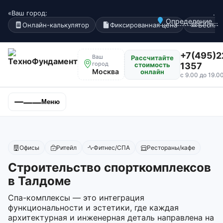
«Ваш город:
.
Определение...
Онлайн-калькулятор
Фиксированная цена
Беспла
+7(495)2
Ваш
Рассчитайте
город
стоимость
1357
Москва
онлайн
с 9.00 до 19.0
Меню
Офисы
Ритейл
Фитнес/СПА
Рестораны/кафе
Строительство спорткомплексов
в Талдоме
Спа-комплексы — это интеграция
функциональности и эстетики, где каждая
архитектурная и инженерная деталь направлена на