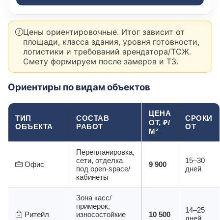
Цены ориентировочные. Итог зависит от
площади, класса здания, уровня готовности,
логистики и требований арендатора/ТСЖ.
Смету формируем после замеров и ТЗ.
Ориентиры по видам объектов
ЦЕНА
ТИП
СОСТАВ
СРОКИ
ОТ, ₽/
ОБЪЕКТА
РАБОТ
ОТ
М²
Перепланировка,
сети, отделка
15–30
Офис
9 900
под open-space/
дней
кабинеты
Зона касс/
примерок,
14–25
Ритейл
износостойкие
10 500
дней