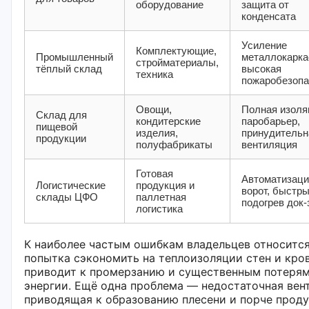
оборудование
защита от
конденсата
Усиление
Комплектующие,
Промышленный
металлокарка
стройматериалы,
тёплый склад
высокая
техника
пожаробезопа
Овощи,
Полная изоля
Склад для
кондитерские
паробарьер,
пищевой
изделия,
принудительн
продукции
полуфабрикаты
вентиляция
Готовая
Автоматизаци
Логистические
продукция и
ворот, быстр
склады ЦФО
паллетная
подогрев док-
логистика
К наиболее частым ошибкам владельцев относитс
попытка сэкономить на теплоизоляции стен и кров
приводит к промерзанию и существенным потеря
энергии. Ещё одна проблема — недостаточная вен
приводящая к образованию плесени и порче проду