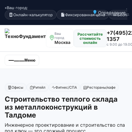
«Ваш город:
.
Определение...
Онлайн-калькулятор
Фиксированная цена
Беспла
+7(495)2
Ваш
Рассчитайте
город
стоимость
1357
Москва
онлайн
с 9.00 до 19.0
Меню
Офисы
Ритейл
Фитнес/СПА
Рестораны/кафе
Строительство теплого склада
из металлоконструкций в
Талдоме
Инженерное проектирование и строительство спа
под ключ — это сложный процесс,