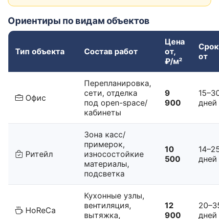
Ориентиры по видам объектов
Цена
Срок
Тип объекта
Состав работ
от,
от
₽/м²
Перепланировка,
сети, отделка
9
15–3
Офис
под open-space/
900
дней
кабинеты
Зона касс/
примерок,
10
14–2
Ритейл
износостойкие
500
дней
материалы,
подсветка
Кухонные узлы,
вентиляция,
12
20–3
HoReCa
вытяжка,
900
дней