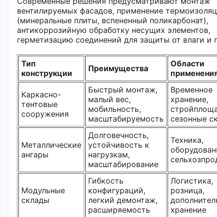
Современные решения предусматривают монтаж
вентилируемых фасадов, применение термоизоля
(минеральные плиты, вспененный поликарбонат),
антикоррозийную обработку несущих элементов,
герметизацию соединений для защиты от влаги и 
Тип
Области
Преимущества
конструкции
применени
Быстрый монтаж,
Временное
Каркасно-
малый вес,
хранение,
тентовые
мобильность,
стройплоща
сооружения
масштабируемость
сезонные с
Долговечность,
Техника,
Металлические
устойчивость к
оборудован
ангары
нагрузкам,
сельхозпро
масштабирование
Гибкость
Логистика,
Модульные
конфигураций,
розница,
склады
легкий демонтаж,
дополнител
расширяемость
хранение