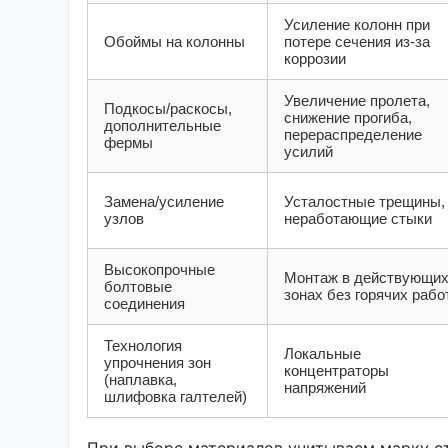
Усиление колонн при
Обоймы на колонны
потере сечения из-за
коррозии
Увеличение пролета,
Подкосы/раскосы,
снижение прогиба,
дополнительные
перераспределение
фермы
усилий
Замена/усиление
Усталостные трещины,
узлов
неработающие стыки
Высокопрочные
Монтаж в действующи
болтовые
зонах без горячих рабо
соединения
Технология
Локальные
упрочнения зон
концентраторы
(наплавка,
напряжений
шлифовка галтелей)
При выборе материалов учитываем марку ст