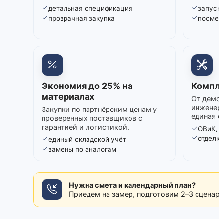
детальная спецификация
запуск
прозрачная закупка
посме
Экономия до 25% на
Компл
материалах
От демо
инжене
Закупки по партнёрским ценам у
единая 
проверенных поставщиков с
гарантией и логистикой.
ОВиК,
отдел
единый складской учёт
замены по аналогам
Нужна смета и календарный план?
Приедем на замер, подготовим 2–3 сцена