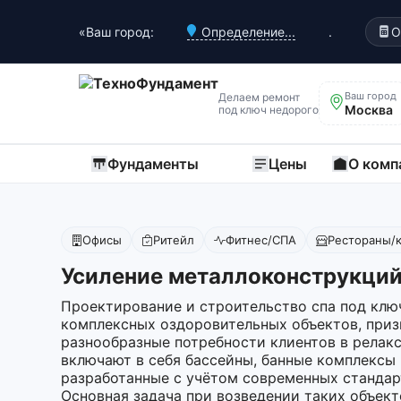
«Ваш город:
Определение...
.
О
Ваш город
Делаем ремонт
Москва
под ключ недорого
Фундаменты
Цены
О комп
Офисы
Ритейл
Фитнес/СПА
Рестораны/
Усиление металлоконструкций
Проектирование и строительство спа под клю
комплексных оздоровительных объектов, приз
разнообразные потребности клиентов в релак
включают в себя бассейны, банные комплексы
разработанные с учётом современных стандар
Основная задача при возведении таких объек