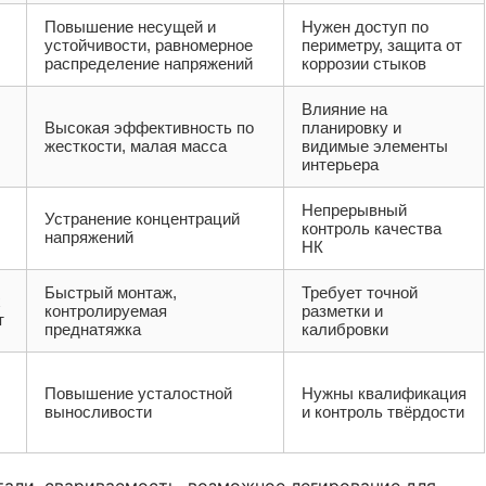
Повышение несущей и
Нужен доступ по
устойчивости, равномерное
периметру, защита от
распределение напряжений
коррозии стыков
Влияние на
Высокая эффективность по
планировку и
жесткости, малая масса
видимые элементы
интерьера
Непрерывный
Устранение концентраций
контроль качества
напряжений
НК
Быстрый монтаж,
Требует точной
х
контролируемая
разметки и
т
преднатяжка
калибровки
Повышение усталостной
Нужны квалификация
выносливости
и контроль твёрдости
али, свариваемость, возможное легирование для