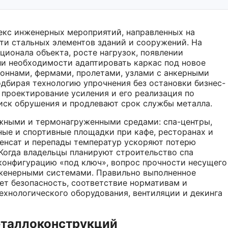
екс инженерных мероприятий, направленных на
и стальных элементов зданий и сооружений. На
ционала объекта, росте нагрузок, появлении
и необходимости адаптировать каркас под новое
лоннами, фермами, пролетами, узлами с анкерными
дбирая технологию упрочнения без остановки бизнес-
 проектирование усиления и его реализация по
ск обрушения и продлевают срок службы металла.
ажными и термонагруженными средами: спа-центры,
ные и спортивные площадки при кафе, ресторанах и
енсат и перепады температур ускоряют потерю
Когда владельцы планируют строительство спа
еконфигурацию «под ключ», вопрос прочности несущего
нженерными системами. Правильно выполненное
ет безопасность, соответствие нормативам и
ехнологического оборудования, вентиляции и декинга
еталлоконструкций