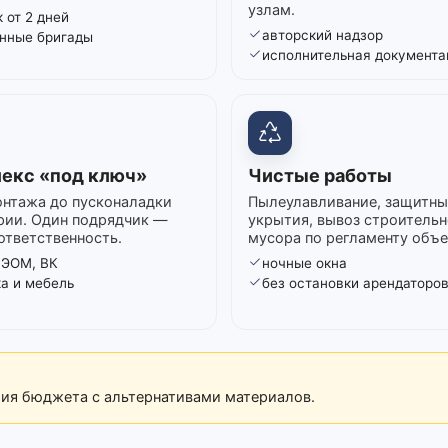
узлам.
 от 2 дней
авторский надзор
нные бригады
исполнительная документа
екс «под ключ»
Чистые работы
нтажа до пусконаладки
Пылеулавливание, защитны
рии. Один подрядчик —
укрытия, вывоз строительн
ответственность.
мусора по регламенту объе
 ЭОМ, ВК
ночные окна
ка и мебель
без остановки арендаторо
рия бюджета с альтернативами материалов.