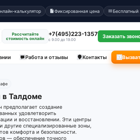
нлайн-калькулятор
Фиксированная цена
Бесплатный
+7(495)223-1357
Рассчитайте
Заказать звон
стоимость онлайн
с 9.00 до 19.00
ании
Работа и отзывы
Контакты
Вызват
кафе
 в Талдоме
ч предполагает создание
ванных удовлетворить
сации и восстановлении. Эти центры
 и другие специализированные зоны,
тов комфорта и безопасности.
тов — обеспечение точного