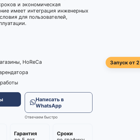
сроков и экономическая
ение имеет интеграция инженерных
словия для пользователей,
плуатации.
магазины, HoReCa
Запуск от 2
 арендатора
 работы
ны
Написать в
WhatsApp
Отвечаем быстро
м
Гарантия
Сроки
до 5 лет
по графику