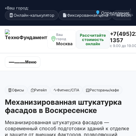
«Ваш город:
.
Определение...
Онлайн-калькулятор
Фиксированная цена
Беспла
+7(495)2
Ваш
Рассчитайте
город
стоимость
1357
Москва
онлайн
с 9.00 до 19.0
Меню
Офисы
Ритейл
Фитнес/СПА
Рестораны/кафе
Механизированная штукатурка
фасадов в Воскресенске
Механизированная штукатурка фасадов —
современный способ подготовки зданий к отделке
и защите от внешних факторов, позволяющий