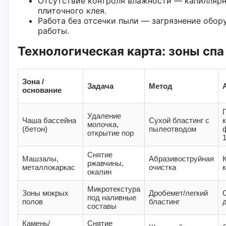
Отсутствие контроля влажности — капиллярн
плиточного клея.
Работа без отсечки пыли — загрязнение обор
работы.
Технологическая карта: зоны спа
Зона /
Задача
Метод
основание
Удаление
Чаша бассейна
Сухой бластинг с
молочка,
(бетон)
пылеотводом
открытие пор
Снятие
Машзалы,
Абразивоструйная
ржавчины,
металлокаркас
очистка
окалин
Микротекстура
Зоны мокрых
Дробемет/легкий
под наливные
полов
бластинг
составы
Камень/
Снятие