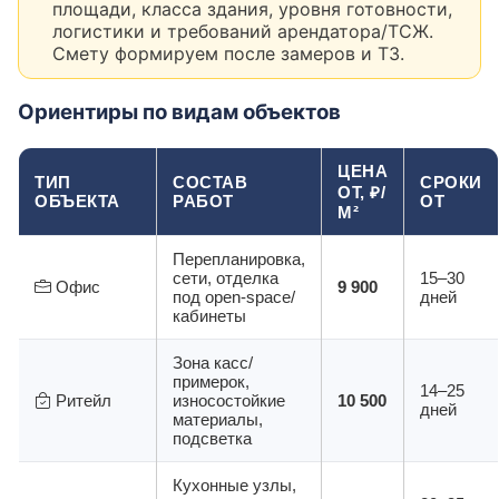
площади, класса здания, уровня готовности,
логистики и требований арендатора/ТСЖ.
Смету формируем после замеров и ТЗ.
Ориентиры по видам объектов
ЦЕНА
ТИП
СОСТАВ
СРОКИ
ОТ, ₽/
ОБЪЕКТА
РАБОТ
ОТ
М²
Перепланировка,
сети, отделка
15–30
Офис
9 900
под open-space/
дней
кабинеты
Зона касс/
примерок,
14–25
Ритейл
износостойкие
10 500
дней
материалы,
подсветка
Кухонные узлы,