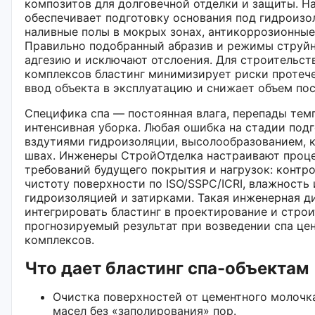
композитов для долговечной отделки и защиты. На
обеспечивает подготовку основания под гидроизо
наливные полы в мокрых зонах, антикоррозионные
Правильно подобранный абразив и режимы струй
адгезию и исключают отслоения. Для строительств
комплексов бластинг минимизирует риски протече
ввод объекта в эксплуатацию и снижает объем по
Специфика спа — постоянная влага, перепады темп
интенсивная уборка. Любая ошибка на стадии под
вздутиями гидроизоляции, высолообразованием, 
швах. Инженеры СтройОтделка настраивают проце
требований будущего покрытия и нагрузок: контр
чистоту поверхности по ISO/SSPC/ICRI, влажность
гидроизоляцией и затирками. Такая инженерная д
интегрировать бластинг в проектирование и строи
прогнозируемый результат при возведении спа це
комплексов.
Что дает бластинг спа-объектам
Очистка поверхностей от цементного молочка
масел без «заполирования» пор.