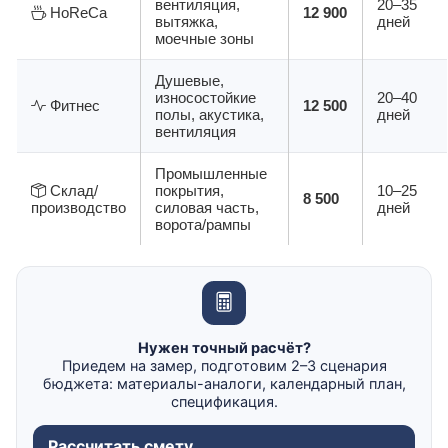
вентиляция,
20–35
HoReCa
12 900
вытяжка,
дней
моечные зоны
Душевые,
износостойкие
20–40
Фитнес
12 500
полы, акустика,
дней
вентиляция
Промышленные
Склад/
покрытия,
10–25
8 500
производство
силовая часть,
дней
ворота/рампы
Нужен точный расчёт?
Приедем на замер, подготовим 2–3 сценария
бюджета: материалы-аналоги, календарный план,
спецификация.
Рассчитать смету