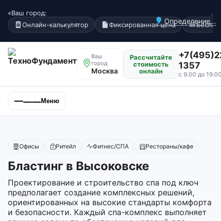
«Ваш город:
.
Определение...
Онлайн-калькулятор
Фиксированная цена
Беспла
+7(495)2
Ваш
Рассчитайте
город
стоимость
1357
Москва
онлайн
с 9.00 до 19.0
Меню
Офисы
Ритейл
Фитнес/СПА
Рестораны/кафе
Бластинг в Высоковске
Проектирование и строительство спа под ключ
предполагает создание комплексных решений,
ориентированных на высокие стандарты комфорта
и безопасности. Каждый спа-комплекс выполняет