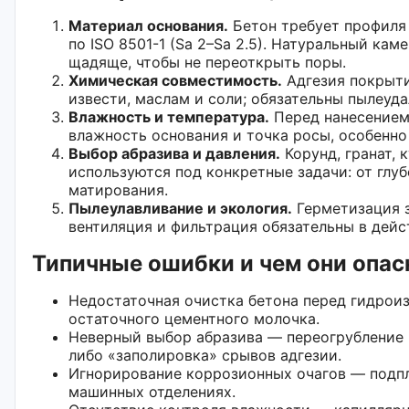
Материал основания.
Бетон требует профиля 
по ISO 8501-1 (Sa 2–Sa 2.5). Натуральный ка
щадяще, чтобы не переоткрыть поры.
Химическая совместимость.
Адгезия покрыти
извести, маслам и соли; обязательны пылеуда
Влажность и температура.
Перед нанесением
влажность основания и точка росы, особенно 
Выбор абразива и давления.
Корунд, гранат, 
используются под конкретные задачи: от глу
матирования.
Пылеулавливание и экология.
Герметизация з
вентиляция и фильтрация обязательны в дей
Типичные ошибки и чем они опа
Недостаточная очистка бетона перед гидроиз
остаточного цементного молочка.
Неверный выбор абразива — переогрубление 
либо «заполировка» срывов адгезии.
Игнорирование коррозионных очагов — подпл
машинных отделениях.