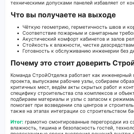
техническими допусками панелей избавляет от ко
Что вы получаете на выходе
Чёткую геометрию, герметичность швов и ко
Соответствие пожарным и санитарным требов
Акустический комфорт кабинетов и залов рел
Стойкость к влажности, чистке дезсредства
Готовность к обслуживанию инженерии без д
Почему это стоит доверить Стро
Команда СтройОтделка работает как инженерный 
проекта, выпускаем рабочие узлы, собираем обр
критичных мест, ведём акты скрытых работ и кон
специфику строительства спа комплексов и объек
подбираем материалы и узлы с запасом к режимам
помогает при возведении спа центров и строител
также на этапах интеграции со строительством ба
Итог:
грамотно смонтированные перегородки из с
влажность, тишина и безопасность гостей, техно
предсказуемые сроки внедрения решений внутри 