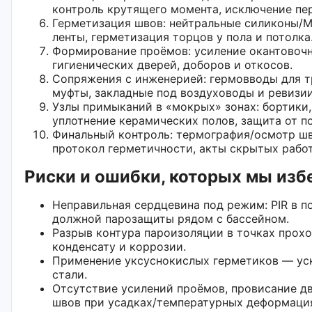
контроль крутящего момента, исключение пе
Герметизация швов: нейтральные силиконы/
ленты, герметизация торцов у пола и потолка
Формирование проёмов: усиление окантовоч
гигиенических дверей, доборов и откосов.
Сопряжения с инженерией: гермовводы для т
муфты, закладные под воздуховоды и ревизии
Узлы примыканий в «мокрых» зонах: бортики
уплотнение керамических полов, защита от п
Финальный контроль: термография/осмотр шв
протокол герметичности, акты скрытых работ
Риски и ошибки, которых мы изб
Неправильная сердцевина под режим: PIR в п
должной парозащиты рядом с бассейном.
Разрыв контура пароизоляции в точках прох
конденсату и коррозии.
Применение уксуснокислых герметиков — ус
стали.
Отсутствие усилений проёмов, провисание д
швов при усадках/температурных деформаци