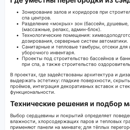
Где уместны перегородки из сэн
Зонирование залов и коридоров при строител
спа центров.
Разделение «мокрых» зон (бассейн, душевые
(массажные, релакс, админ-блок).
Технологические помещения: химводоподгото
дозирования, серверные систем автоматики.
Санитарные и тепловые тамбуры, отсеки для
уборочного инвентаря.
Проекты под строительство бассейнов и банн
при спа, а также строительство оздоровител
В проектах, где задействованы архитектура и диз
выдержать эстетику: гладкие поверхности, скрыт
проёмов, интеграция декоративных вставок и сте
функциональности.
Технические решения и подбор 
Выбор сердцевины и покрытий определяет поведе
влажности, хлорсодержащих паров и тепловых гра
применяют панели на минвате; для тёплых перего