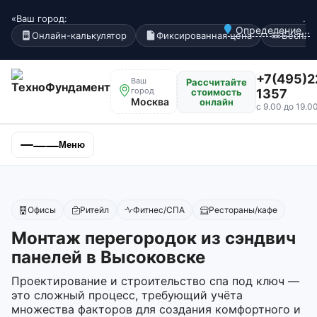
«Ваш город:
.
Определение...
Онлайн-калькулятор
Фиксированная цена
Беспла
+7(495)2
Ваш
Рассчитайте
город
стоимость
1357
Москва
онлайн
с 9.00 до 19.0
Меню
Офисы
Ритейл
Фитнес/СПА
Рестораны/кафе
Монтаж перегородок из сэндвич
панелей в Высоковске
Проектирование и строительство спа под ключ —
это сложный процесс, требующий учёта
множества факторов для создания комфортного и