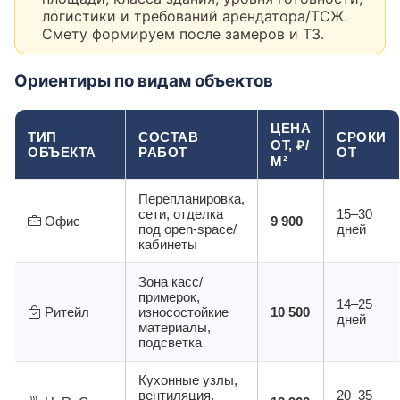
логистики и требований арендатора/ТСЖ.
Смету формируем после замеров и ТЗ.
Ориентиры по видам объектов
ЦЕНА
ТИП
СОСТАВ
СРОКИ
ОТ, ₽/
ОБЪЕКТА
РАБОТ
ОТ
М²
Перепланировка,
сети, отделка
15–30
Офис
9 900
под open-space/
дней
кабинеты
Зона касс/
примерок,
14–25
Ритейл
износостойкие
10 500
дней
материалы,
подсветка
Кухонные узлы,
вентиляция,
20–35