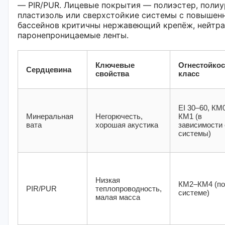
— PIR/PUR. Лицевые покрытия — полиэстер, поли
пластизоль или сверхстойкие системы с повышенн
бассейнов критичны нержавеющий крепёж, нейтра
паронепроницаемые ленты.
Ключевые
Огнестойкос
Сердцевина
свойства
класс
EI 30–60, КМ
Минеральная
Негорючесть,
КМ1 (в
вата
хорошая акустика
зависимости 
системы)
Низкая
КМ2–КМ4 (по
PIR/PUR
теплопроводность,
системе)
малая масса