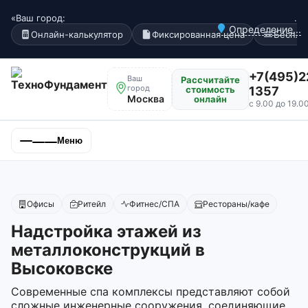
«Ваш город:
.
Определение...
Онлайн-калькулятор
Фиксированная цена
Беспла
+7(495)2
Ваш
Рассчитайте
город
стоимость
1357
Москва
онлайн
с 9.00 до 19.0
Меню
Офисы
Ритейл
Фитнес/СПА
Рестораны/кафе
Надстройка этажей из
металлоконструкций в
Высоковске
Современные спа комплексы представляют собой
сложные инженерные сооружения, соединяющие