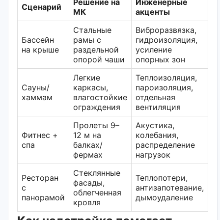
Решение на
Инженерные
Сценарий
МК
акценты
Стальные
Виброразвязка,
Бассейн
рамы с
гидроизоляция,
на крыше
раздельной
усиление
опорой чаши
опорных зон
Легкие
Теплоизоляция,
Сауны/
каркасы,
пароизоляция,
хаммам
влагостойкие
отдельная
ограждения
вентиляция
Пролеты 9–
Акустика,
Фитнес +
12 м на
колебания,
спа
балках/
распределение
фермах
нагрузок
Стеклянные
Ресторан
Теплопотери,
фасады,
с
антизапотевание,
облегченная
панорамой
дымоудаление
кровля