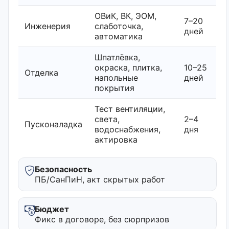
ОВиК, ВК, ЭОМ,
7–20
Инженерия
слаботочка,
дней
автоматика
Шпатлёвка,
окраска, плитка,
10–25
Отделка
напольные
дней
покрытия
Тест вентиляции,
света,
2–4
Пусконаладка
водоснабжения,
дня
актировка
Безопасность
ПБ/СанПиН, акт скрытых работ
Бюджет
Фикс в договоре, без сюрпризов