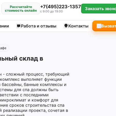
+7(495)223-1357
Рассчитайте
Заказать звон
стоимость онлайн
с 9.00 до 19.00
ании
Работа и отзывы
Контакты
Вызват
кафе
льный склад в
ч - сложный процесс, требующий
-комплекс выполняет функции
я бассейны, банные комплексы и
стемы для спа должны быть
ветствии с последними
микроклимат и комфорт для
ение сроков строительства спа
 реализации проекта, сочетая в
ких решений.