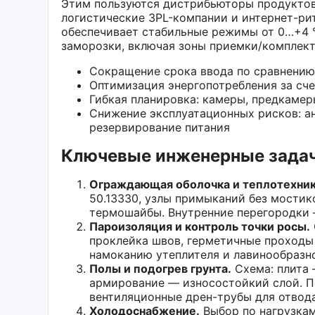
Этим пользуются дистрибьюторы продуктов,
логистические 3PL-компании и интернет-ри
обеспечивает стабильные режимы от 0…+4 °
заморозки, включая зоны приемки/комплек
Сокращение срока ввода по сравнению
Оптимизация энергопотребления за сч
Гибкая планировка: камеры, предкамер
Снижение эксплуатационных рисков: ан
резервирование питания
Ключевые инженерные задач
Ограждающая оболочка и теплотехник
50.13330, узлы примыканий без мостик
термошайбы. Внутренние перегородки 
Пароизоляция и контроль точки росы.
проклейка швов, герметичные проходы
намоканию утеплителя и лавинообразно
Полы и подогрев грунта.
Схема: плита 
армирование — износостойкий слой. П
вентиляционные дрен-трубы для отвода
Холодоснабжение.
Выбор по нагрузкам