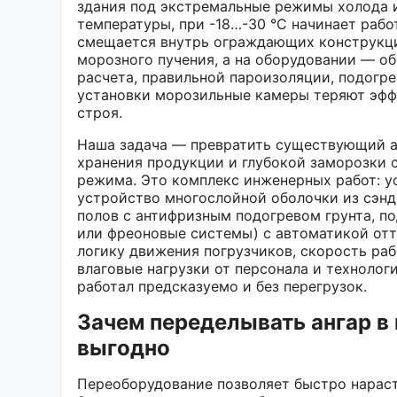
здания под экстремальные режимы холода и
температуры, при -18…-30 °C начинает рабо
смещается внутрь ограждающих конструкций
морозного пучения, а на оборудовании — об
расчета, правильной пароизоляции, подогр
установки морозильные камеры теряют эффе
строя.
Наша задача — превратить существующий ан
хранения продукции и глубокой заморозки 
режима. Это комплекс инженерных работ: у
устройство многослойной оболочки из сэнд
полов с антифризным подогревом грунта, п
или фреоновые системы) с автоматикой от
логику движения погрузчиков, скорость раб
влаговые нагрузки от персонала и техноло
работал предсказуемо и без перегрузок.
Зачем переделывать ангар в
выгодно
Переоборудование позволяет быстро нараст