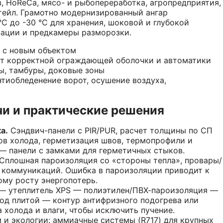
 HoReCa, мясо- и рыбопереработка, агропредприятия,
тейл. Грамотно модернизированный ангар
C до -30 °C для хранения, шоковой и глубокой
тации и предкамеры разморозки.
 с новым объектом
ет корректной ограждающей оболочки и автоматики
ы, тамбуры, доковые зоны
тиобледенение ворот, осушение воздуха,
и и практические решения
а.
Сэндвич-панели с PIR/PUR, расчет толщины по СП
ов холода, герметизация швов, термопрофили и
— панели с замками для герметичных стыков.
Сплошная пароизоляция со «стороны тепла», провары/
 коммуникаций. Ошибка в пароизоляции приводит к
му росту энергопотерь.
— утеплитель XPS — полиэтилен/ПВХ-пароизоляция —
од плитой — контур антифризного подогрева или
 холода и влаги, чтобы исключить пучение.
 и экологии: аммиачные системы (R717) для крупных