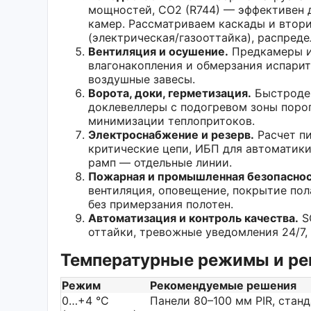
мощностей, CO2 (R744) — эффективен 
камер. Рассматриваем каскады и втори
(электрическая/газооттайка), распреде
Вентиляция и осушение.
Предкамеры и
влагонакопления и обмерзания испарит
воздушные завесы.
Ворота, доки, герметизация.
Быстродей
доклевеллеры с подогревом зоны поро
минимизации теплопритоков.
Электроснабжение и резерв.
Расчет пи
критические цепи, ИБП для автоматики
рамп — отдельные линии.
Пожарная и промышленная безопаснос
вентиляция, оповещение, покрытие по
без примерзания полотен.
Автоматизация и контроль качества.
S
оттайки, тревожные уведомления 24/7,
Температурные режимы и ре
Режим
Рекомендуемые решения
0…+4 °C
Панели 80–100 мм PIR, стан