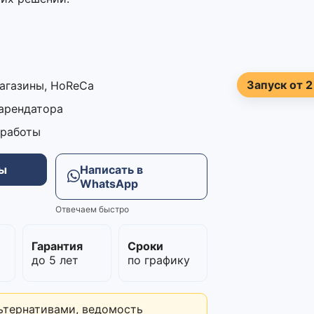
Запуск от 2
магазины, HoReCa
 арендатора
 работы
ны
Написать в
WhatsApp
Отвечаем быстро
м
Гарантия
Сроки
до 5 лет
по графику
ьтернативами, ведомость