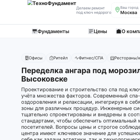
Ваш город
Делаем ремонт
Москва
под ключ недорого
Фундаменты
Цены
О комп
Офисы
Ритейл
Фитнес/СПА
Рестораны/
Переделка ангара под морози
Высоковске
Проектирование и строительство спа под клю
учёта множества факторов. Современный спа
оздоровления и релаксации, интегрируя в себ
зоны для различных процедур. Инженерные си
тщательно спроектированы и внедрены в соот
стандартами, чтобы обеспечить оптимальный 
посетителей. Вопросы цены и строгое соблюд
центра имеют ключевое значение для успешной
себе как задачи эстетики, так и технологичес