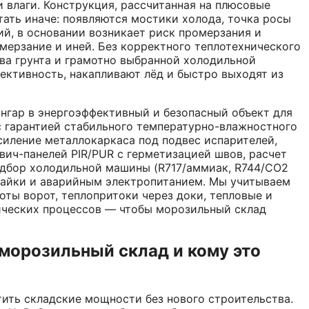
 влаги. Конструкция, рассчитанная на плюсовые
тать иначе: появляются мостики холода, точка росы
, в основании возникает риск промерзания и
мерзание и иней. Без корректного теплотехнического
ева грунта и грамотно выбранной холодильной
ктивность, накапливают лёд и быстро выходят из
гар в энергоэффективный и безопасный объект для
с гарантией стабильного температурно-влажностного
силение металлокаркаса под подвес испарителей,
вич-панелей PIR/PUR с герметизацией швов, расчет
одбор холодильной машины (R717/аммиак, R744/CO2
тайки и аварийным электропитанием. Мы учитываем
оты ворот, теплопритоки через доки, тепловые и
гических процессов — чтобы морозильный склад
 морозильный склад и кому это
ить складские мощности без нового строительства.