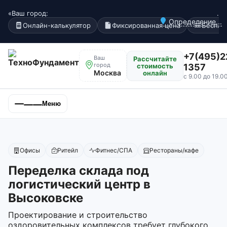
«Ваш город:
.
Определение...
Онлайн-калькулятор
Фиксированная цена
Беспла
+7(495)2
Ваш
Рассчитайте
город
стоимость
1357
Москва
онлайн
с 9.00 до 19.0
Меню
Офисы
Ритейл
Фитнес/СПА
Рестораны/кафе
Переделка склада под
логистический центр в
Высоковске
Проектирование и строительство
оздоровительных комплексов требует глубокого