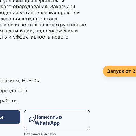
 условий для персонала и
ского оборудования. Заказчики
людения установленных сроков и
лизации каждого этапа
 в себя не только конструктивные
ем вентиляции, водоснабжения и
сть и эффективность нового
Запуск от 2
магазины, HoReCa
 арендатора
 работы
ны
Написать в
WhatsApp
Отвечаем быстро