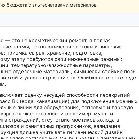
рия бюджета с альтернативами материалов.
о — это не косметический ремонт, а полная
рные нормы, технологические потоки и пищевые
в: приемка сырья, хранение, подготовка,
дому этапу требуются свои инженерные режимы:
ции, температурно-влажностные параметры,
нные отделочные материалы, химически стойкие полы
 чистой и условно грязной зон. Ошибка на старте ведет
ям.
 включает оценку несущей способности перекрытий
расс ВК (вода, канализация) для подключения моечных
льные линии для оборудования, тепловую и паровую
ы взрывопожароопасности (например, муко- и
та ограждений, отсутствие мостиков холода в
 шлюзов и санитарных пропускников, валидация
рукция должна учитывать гигиенический дизайн
ных узлов согласно HACCP, ISO 22000 и действующим