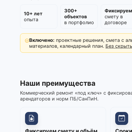
300+
Фиксируе
10+ лет
объектов
смету в
опыта
в портфолио
договоре
Включено:
проектные решения, смета с ал
материалов, календарный план.
Без скрыт
Наши преимущества
Коммерческий ремонт «под ключ» с фиксирова
арендаторов и норм ПБ/СанПиН.
Фиксируем смету и объём
Сроки