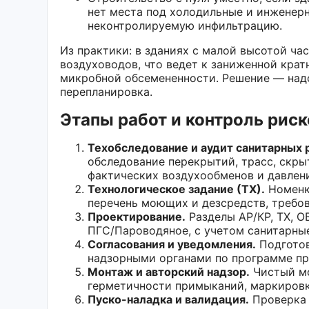
нет места под холодильные и инженер
неконтролируемую инфильтрацию.
Из практики: в зданиях с малой высотой ч
воздуховодов, что ведет к заниженной крат
микробной обсемененности. Решение — над
перепланировка.
Этапы работ и контроль риск
Техобследование и аудит санитарных 
обследование перекрытий, трасс, скры
фактических воздухообменов и давлен
Технологическое задание (ТХ).
Номенкл
перечень моющих и дезсредств, требо
Проектирование.
Разделы АР/КР, ТХ, О
ПГС/Пароводяное, с учетом санитарны
Согласования и уведомления.
Подготов
надзорными органами по программе пр
Монтаж и авторский надзор.
Чистый мо
герметичности примыканий, маркировк
Пуско-наладка и валидация.
Проверка 