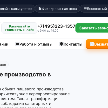
нлайн-калькулятор
Фиксированная цена
Бесплатный
+7(495)223-1357
Рассчитайте
Заказать звон
стоимость онлайн
с 9.00 до 19.00
ании
Работа и отзывы
Контакты
Вызват
кафе
е производство в
 объект пищевого производства
архитектурное перепроектирование
 систем. Такая трансформация
 соблюдения санитарных и