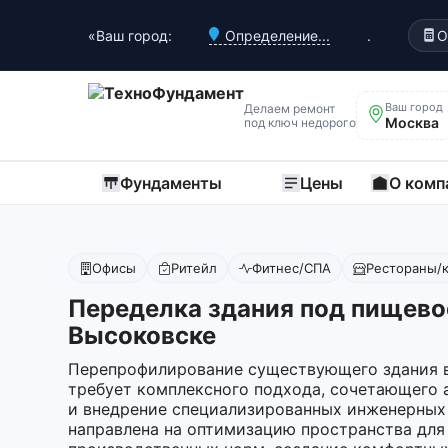
«Ваш город:
Определение...
.
О
Ваш город
Делаем ремонт
Москва
под ключ недорого
Фундаменты
Цены
О комп
Офисы
Ритейл
Фитнес/СПА
Рестораны/
Переделка здания под пищево
Высоковске
Перепрофилирование существующего здания в
требует комплексного подхода, сочетающего 
и внедрение специализированных инженерных
направлена на оптимизацию пространства для