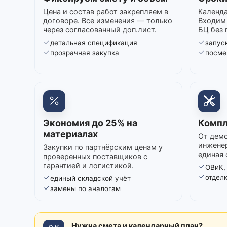
Цена и состав работ закрепляем в
Календа
договоре. Все изменения — только
Входим 
через согласованный доп.лист.
БЦ без 
детальная спецификация
запуск
прозрачная закупка
посме
Экономия до 25% на
Компл
материалах
От демо
инжене
Закупки по партнёрским ценам у
единая 
проверенных поставщиков с
гарантией и логистикой.
ОВиК,
отдел
единый складской учёт
замены по аналогам
Нужна смета и календарный план?