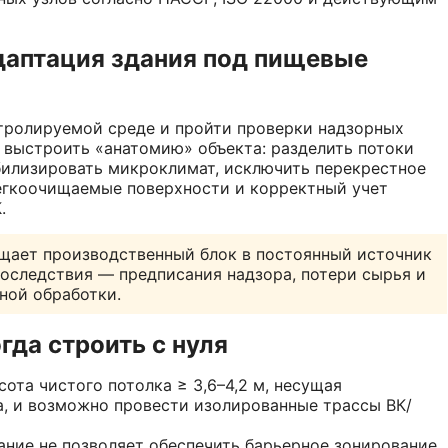
адаптация здания под пищевые
тролируемой среде и пройти проверки надзорных
я выстроить «анатомию» объекта: разделить потоки
абилизировать микроклимат, исключить перекрестное
 легкоочищаемые поверхности и корректный учет
.
щает производственный блок в постоянный источник
 последствия — предписания надзора, потери сырья и
ной обработки.
гда строить с нуля
ота чистого потолка ≥ 3,6–4,2 м, несущая
, и возможно провести изолированные трассы ВК/
ание не позволяет обеспечить барьерное зонирование,