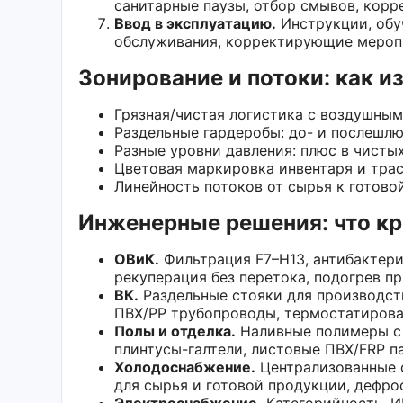
санитарные паузы, отбор смывов, кор
Ввод в эксплуатацию.
Инструкции, обу
обслуживания, корректирующие мероп
Зонирование и потоки: как и
Грязная/чистая логистика с воздушны
Раздельные гардеробы: до- и послешлю
Разные уровни давления: плюс в чистых
Цветовая маркировка инвентаря и трасс
Линейность потоков от сырья к готово
Инженерные решения: что к
ОВиК.
Фильтрация F7–H13, антибактери
рекуперация без перетока, подогрев п
ВК.
Раздельные стояки для производст
ПВХ/PP трубопроводы, термостатирова
Полы и отделка.
Наливные полимеры с 
плинтусы-галтели, листовые ПВХ/FRP па
Холодоснабжение.
Централизованные 
для сырья и готовой продукции, дефр
Электроснабжение.
Категорийность, И