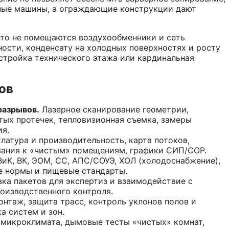
ные машины, а ограждающие конструкции дают
асто не помещаются воздухообменники и сеть
ности, конденсату на холодных поверхностях и росту
стройка технического этажа или кардинальная
ов
разрывов.
Лазерное сканирование геометрии,
тых протечек, тепловизионная съемка, замеры
ия.
атура и производительность, карта потоков,
вания к «чистым» помещениям, графики СИП/СОР.
ВиК, ВК, ЭОМ, СС, АПС/СОУЭ, ХОЛ (холодоснабжение),
е нормы и пищевые стандарты.
ка пакетов для экспертиз и взаимодействие с
оизводственного контроля.
нтаж, защита трасс, контроль уклонов полов и
а систем и зон.
микроклимата, дымовые тесты «чистых» комнат,