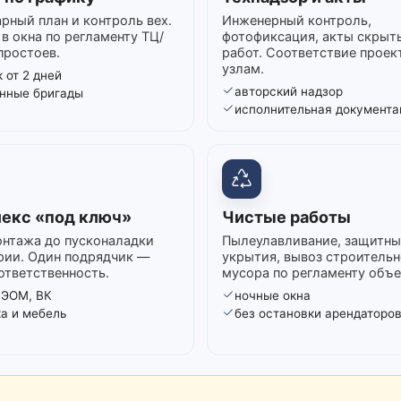
рный план и контроль вех.
Инженерный контроль,
в окна по регламенту ТЦ/
фотофиксация, акты скрыт
простоев.
работ. Соответствие проек
узлам.
 от 2 дней
авторский надзор
нные бригады
исполнительная документа
екс «под ключ»
Чистые работы
нтажа до пусконаладки
Пылеулавливание, защитны
рии. Один подрядчик —
укрытия, вывоз строительн
ответственность.
мусора по регламенту объе
 ЭОМ, ВК
ночные окна
ка и мебель
без остановки арендаторо