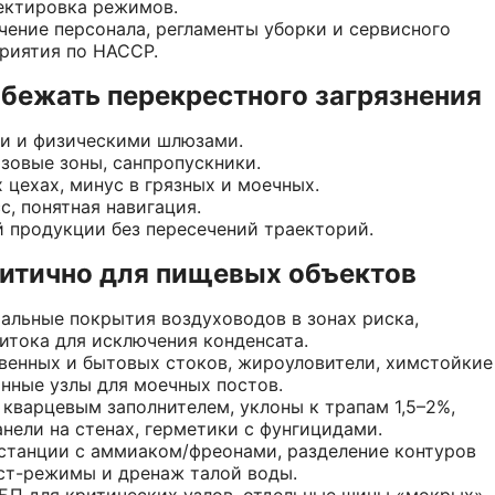
ректировка режимов.
чение персонала, регламенты уборки и сервисного
риятия по HACCP.
збежать перекрестного загрязнения
ми и физическими шлюзами.
зовые зоны, санпропускники.
 цехах, минус в грязных и моечных.
, понятная навигация.
й продукции без пересечений траекторий.
ритично для пищевых объектов
альные покрытия воздуховодов в зонах риска,
ритока для исключения конденсата.
венных и бытовых стоков, жироуловители, химстойкие
нные узлы для моечных постов.
кварцевым заполнителем, уклоны к трапам 1,5–2%,
нели на стенах, герметики с фунгицидами.
станции с аммиаком/фреонами, разделение контуров
ост-режимы и дренаж талой воды.
БП для критических узлов, отдельные шины «мокрых»