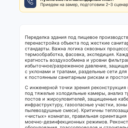
Приедем на замер, подготовим 2–3 сцена
Переделка здания под пищевое производств
перенастройка объекта под жесткие санита
стандарты. Важна логика сквозных процессо
термообработка, фасовка, экспедиция. Каж
кратность воздухообмена и уровни фильтра
избыточное/разреженное давление, защище
с уклонами и трапами, раздельные сети для
к постоянным санитарным рискам и просто
С инженерной точки зрения реконструкция
под тяжелые холодильные камеры, анализ т
постов и жироуловителей, защищенные кабе
инфраструктуру, газоопасные участки, зон
пылевоздушные смеси). Критичны теплозащи
«чистых» комнатах, правильная ориентация
моечно-дезинфекционных режимов. Реконст
оборудования, трассопроводов и строитель