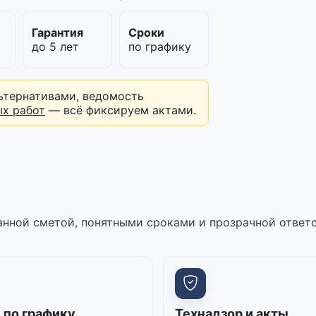
м
Гарантия
Сроки
до 5 лет
по графику
ьтернативами, ведомость
ых работ
— всё фиксируем актами.
нной сметой, понятными сроками и прозрачной ответ
 по графику
Технадзор и акты