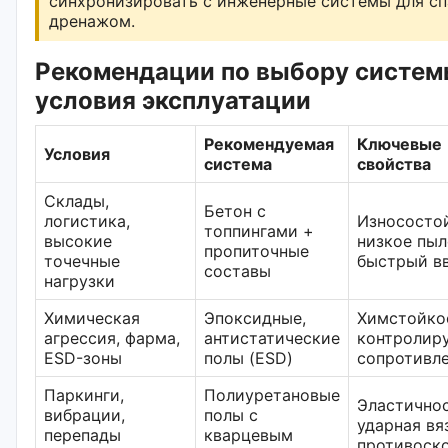
синхронизировать с инженерные системы для сп
дренажом.
Рекомендации по выбору систем
условия эксплуатации
Рекомендуемая
Ключевые
Условия
система
свойства
Склады,
Бетон с
логистика,
Износосто
топпингами +
высокие
низкое пыл
пропиточные
точечные
быстрый в
составы
нагрузки
Химическая
Эпоксидные,
Химстойко
агрессия, фарма,
антистатические
контролир
ESD-зоны
полы (ESD)
сопротивл
Паркинги,
Полиуретановые
Эластичнос
вибрации,
полы с
ударная вя
перепады
кварцевым
противоск