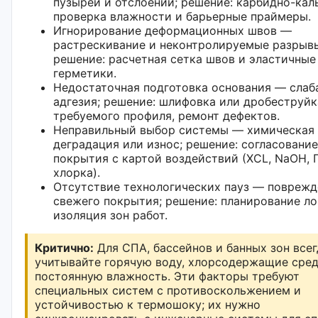
пузырей и отслоений; решение: карбидно-кал
проверка влажности и барьерные праймеры.
Игнорирование деформационных швов —
растрескивание и неконтролируемые разрыв
решение: расчетная сетка швов и эластичные
герметики.
Недостаточная подготовка основания — слаб
адгезия; решение: шлифовка или дробеструйк
требуемого профиля, ремонт дефектов.
Неправильный выбор системы — химическая
деградация или износ; решение: согласование
покрытия с картой воздействий (ХСL, NaOH, 
хлорка).
Отсутствие технологических пауз — поврежд
свежего покрытия; решение: планирование ло
изоляция зон работ.
Критично:
Для СПА, бассейнов и банных зон всег
учитывайте горячую воду, хлорсодержащие сре
постоянную влажность. Эти факторы требуют
специальных систем с противоскольжением и
устойчивостью к термошоку; их нужно