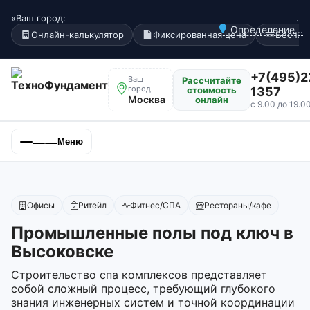
«Ваш город:
.
Определение...
Онлайн-калькулятор
Фиксированная цена
Беспла
+7(495)2
Ваш
Рассчитайте
город
стоимость
1357
Москва
онлайн
с 9.00 до 19.0
Меню
Офисы
Ритейл
Фитнес/СПА
Рестораны/кафе
Промышленные полы под ключ в
Высоковске
Строительство спа комплексов представляет
собой сложный процесс, требующий глубокого
знания инженерных систем и точной координации