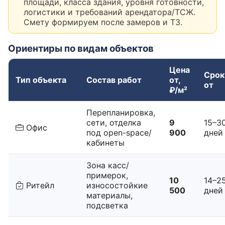
площади, класса здания, уровня готовности,
логистики и требований арендатора/ТСЖ.
Смету формируем после замеров и ТЗ.
Ориентиры по видам объектов
Цена
Срок
Тип объекта
Состав работ
от,
от
₽/м²
Перепланировка,
сети, отделка
9
15–3
Офис
под open-space/
900
дней
кабинеты
Зона касс/
примерок,
10
14–2
Ритейл
износостойкие
500
дней
материалы,
подсветка