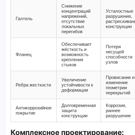
Снижение
концентраций
Усталостные
напряжений,
разрушения,
Галтель
отсутствие
растрескиван
локальных
конструкции
перегибов
Обеспечивает
Потеря
жёсткость и
несущей
Фланец
возможность
способности
крепления
узлов
стыков
Провисание и
Увеличение
изменение
Ребра жесткости
устойчивости к
геометрии
деформации
перекрытий
Долговременная
Коррозия,
Антикоррозийное
защита
раннее
покрытие
конструкции
разрушение
Комплексное проектирование: