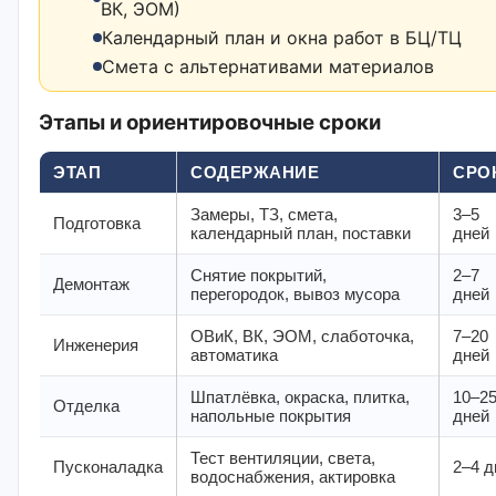
ВК, ЭОМ)
Календарный план и окна работ в БЦ/ТЦ
Смета с альтернативами материалов
Этапы и ориентировочные сроки
ЭТАП
СОДЕРЖАНИЕ
СРО
Замеры, ТЗ, смета,
3–5
Подготовка
календарный план, поставки
дней
Снятие покрытий,
2–7
Демонтаж
перегородок, вывоз мусора
дней
ОВиК, ВК, ЭОМ, слаботочка,
7–20
Инженерия
автоматика
дней
Шпатлёвка, окраска, плитка,
10–2
Отделка
напольные покрытия
дней
Тест вентиляции, света,
Пусконаладка
2–4 д
водоснабжения, актировка