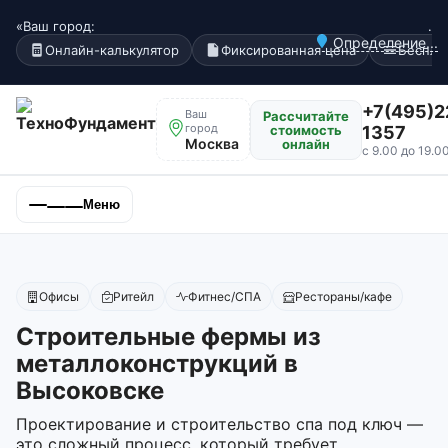
«Ваш город:
.
Определение...
Онлайн-калькулятор
Фиксированная цена
Беспла
+7(495)2
Ваш
Рассчитайте
город
стоимость
1357
Москва
онлайн
с 9.00 до 19.0
Меню
Офисы
Ритейл
Фитнес/СПА
Рестораны/кафе
Строительные фермы из
металлоконструкций в
Высоковске
Проектирование и строительство спа под ключ —
это сложный процесс, который требует