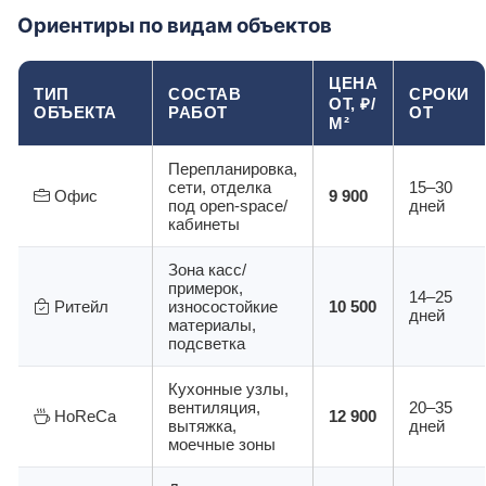
Ориентиры по видам объектов
ЦЕНА
ТИП
СОСТАВ
СРОКИ
ОТ, ₽/
ОБЪЕКТА
РАБОТ
ОТ
М²
Перепланировка,
сети, отделка
15–30
Офис
9 900
под open-space/
дней
кабинеты
Зона касс/
примерок,
14–25
Ритейл
износостойкие
10 500
дней
материалы,
подсветка
Кухонные узлы,
вентиляция,
20–35
HoReCa
12 900
вытяжка,
дней
моечные зоны