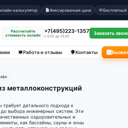
нлайн-калькулятор
Фиксированная цена
Бесплатный
+7(495)223-1357
Рассчитайте
Заказать звон
стоимость онлайн
с 9.00 до 19.00
ании
Работа и отзывы
Контакты
Вызват
кафе
из металлоконструкций
ч требует детального подхода к
 до выбора инженерных систем. Эти
качественных оздоровительных и
лементы, как бассейны, сауны и зоны