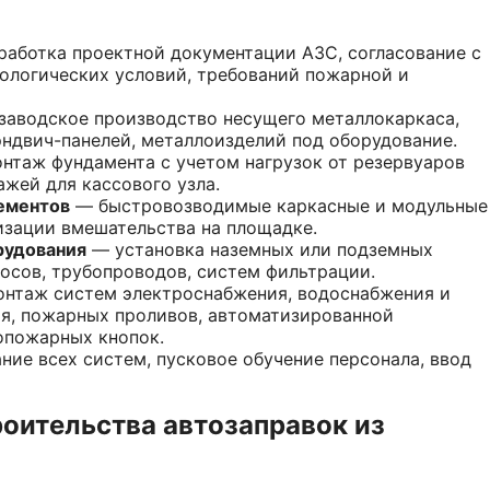
аботка проектной документации АЗС, согласование с
ологических условий, требований пожарной и
аводское производство несущего металлокаркаса,
ндвич-панелей, металлоизделий под оборудование.
нтаж фундамента с учетом нагрузок от резервуаров
ажей для кассового узла.
ементов
— быстровозводимые каркасные и модульные
изации вмешательства на площадке.
рудования
— установка наземных или подземных
сосов, трубопроводов, систем фильтрации.
нтаж систем электроснабжения, водоснабжения и
ия, пожарных проливов, автоматизированной
опожарных кнопок.
ие всех систем, пусковое обучение персонала, ввод
оительства автозаправок из