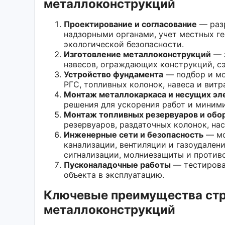
металлоконструкций
Проектирование и согласование
— разр
надзорными органами, учет местных ге
экологической безопасности.
Изготовление металлоконструкций
— з
навесов, ограждающих конструкций, сэ
Устройство фундамента
— подбор и мо
РГС, топливных колонок, навеса и витр
Монтаж металлокаркаса и несущих эл
решения для ускорения работ и миним
Монтаж топливных резервуаров и обо
резервуаров, раздаточных колонок, на
Инженерные сети и безопасность
— мо
канализации, вентиляции и газоудален
сигнализации, молниезащиты и против
Пусконаладочные работы
— тестирован
объекта в эксплуатацию.
Ключевые преимущества стр
металлоконструкций