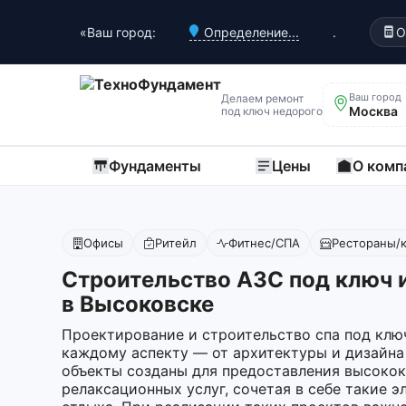
«Ваш город:
Определение...
.
О
Ваш город
Делаем ремонт
Москва
под ключ недорого
Фундаменты
Цены
О комп
Офисы
Ритейл
Фитнес/СПА
Рестораны/
Строительство АЗС под ключ 
в Высоковске
Проектирование и строительство спа под клю
каждому аспекту — от архитектуры и дизайна
объекты созданы для предоставления высоко
релаксационных услуг, сочетая в себе такие э