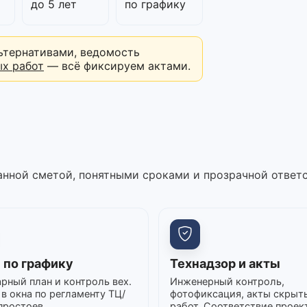
до 5 лет
по графику
ьтернативами, ведомость
ых работ
— всё фиксируем актами.
нной сметой, понятными сроками и прозрачной ответ
 по графику
Технадзор и акты
рный план и контроль вех.
Инженерный контроль,
в окна по регламенту ТЦ/
фотофиксация, акты скрыт
простоев.
работ. Соответствие проек