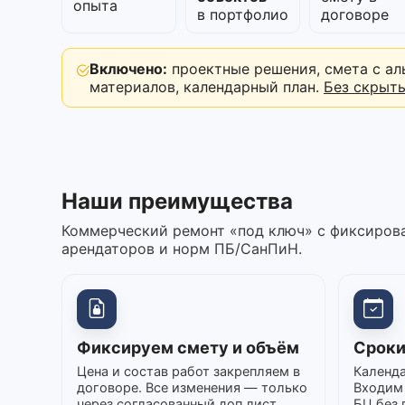
опыта
в портфолио
договоре
Включено:
проектные решения, смета с ал
материалов, календарный план.
Без скрыт
Наши преимущества
Коммерческий ремонт «под ключ» с фиксирова
арендаторов и норм ПБ/СанПиН.
Фиксируем смету и объём
Сроки
Цена и состав работ закрепляем в
Календа
договоре. Все изменения — только
Входим 
через согласованный доп.лист.
БЦ без 