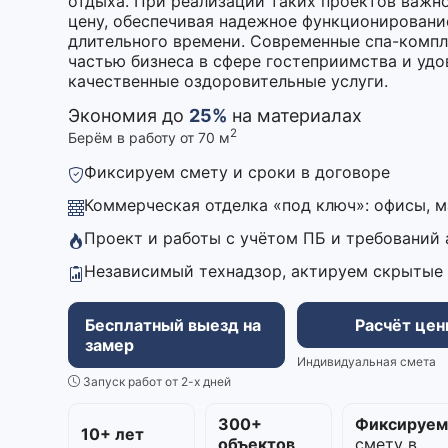
отдыха. При реализации таких проектов важн
цену, обеспечивая надежное функционировани
длительного времени. Современные спа-комп
частью бизнеса в сфере гостеприимства и уд
качественные оздоровительные услуги.
Экономия до
25%
на материалах
2
Берём в работу от 70 м
Фиксируем смету и сроки в договоре
Коммерческая отделка «под ключ»: офисы, 
Проект и работы с учётом ПБ и требований
Независимый технадзор, актируем скрытые
Бесплатный выезд на
Расчёт це
замер
Индивидуальная смета
Запуск работ от 2-х дней
300+
Фиксируе
10+ лет
объектов
смету в