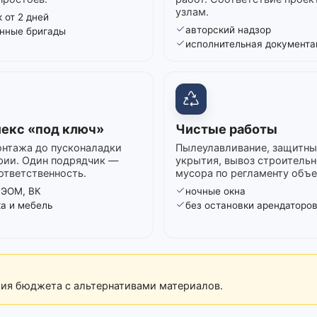
узлам.
 от 2 дней
авторский надзор
нные бригады
исполнительная документа
екс «под ключ»
Чистые работы
нтажа до пусконаладки
Пылеулавливание, защитны
рии. Один подрядчик —
укрытия, вывоз строительн
ответственность.
мусора по регламенту объе
 ЭОМ, ВК
ночные окна
ка и мебель
без остановки арендаторо
рия бюджета с альтернативами материалов.