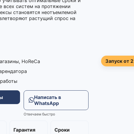
о учитывать оптимальные сроки и
е всех систем на протяжении
лексы становятся неотъемлемой
овлетворяют растущий спрос на
Запуск от 2
магазины, HoReCa
 арендатора
 работы
ны
Написать в
WhatsApp
Отвечаем быстро
м
Гарантия
Сроки