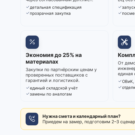
детальная спецификация
запуск
прозрачная закупка
посме
Экономия до 25% на
Компл
материалах
От демо
инжене
Закупки по партнёрским ценам у
единая 
проверенных поставщиков с
гарантией и логистикой.
ОВиК,
отдел
единый складской учёт
замены по аналогам
Нужна смета и календарный план?
Приедем на замер, подготовим 2–3 сцена