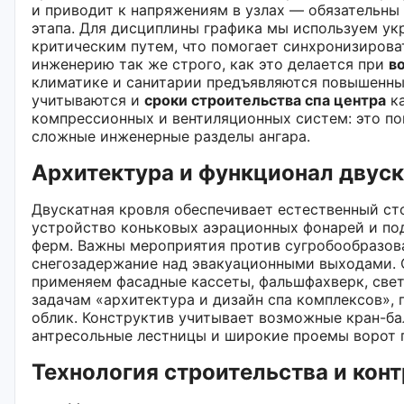
и приводит к напряжениям в узлах — обязательны
этапа. Для дисциплины графика мы используем ук
критическим путем, что помогает синхронизирова
инженерию так же строго, как это делается при
в
климатике и санитарии предъявляются повышенны
учитываются и
сроки строительства спа центра
ка
компрессионных и вентиляционных систем: это по
сложные инженерные разделы ангара.
Архитектура и функционал двус
Двускатная кровля обеспечивает естественный сто
устройство коньковых аэрационных фонарей и по
ферм. Важны мероприятия против сугробообразова
снегозадержание над эвакуационными выходами. 
применяем фасадные кассеты, фальшфахверк, свет
задачам «архитектура и дизайн спа комплексов», 
облик. Конструктив учитывает возможные кран-бал
антресольные лестницы и широкие проемы ворот п
Технология строительства и конт