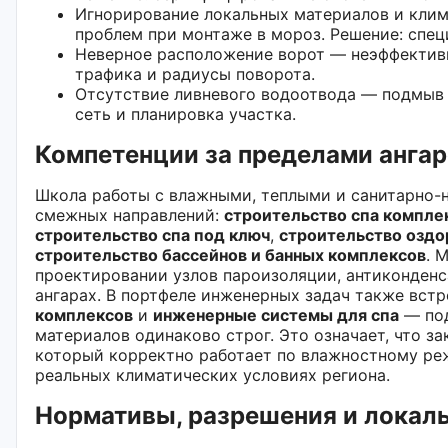
Игнорирование локальных материалов и клим
проблем при монтаже в мороз. Решение: спец
Неверное расположение ворот — неэффективн
трафика и радиусы поворота.
Отсутствие ливневого водоотвода — подмыв 
сеть и планировка участка.
Компетенции за пределами анга
Школа работы с влажными, теплыми и санитарно-
смежных направлений:
строительство спа компле
строительство спа под ключ
,
строительство озд
строительство бассейнов и банных комплексов
. 
проектировании узлов пароизоляции, антиконденс
ангарах. В портфеле инженерных задач также вст
комплексов
и
инженерные системы для спа
— под
материалов одинаково строг. Это означает, что за
который корректно работает по влажностному ре
реальных климатических условиях региона.
Нормативы, разрешения и локал