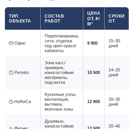
ЦЕНА
ТИП
СОСТАВ
СРОКИ
ОТ, ₽/
ОБЪЕКТА
РАБОТ
ОТ
М²
Перепланировка,
сети, отделка
15–30
Офис
9 900
под open-space/
дней
кабинеты
Зона касс/
примерок,
14–25
Ритейл
износостойкие
10 500
дней
материалы,
подсветка
Кухонные узлы,
вентиляция,
20–35
HoReCa
12 900
вытяжка,
дней
моечные зоны
Душевые,
износостойкие
20–40
Фитнес
12 500