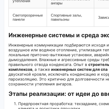
утепления
ангары
Светопрозрачные
Спортивные залы,
Завис
панели
павильоны
Инженерные системы и среда эк
Инженерные коммуникации подбираются исходя из
воздушное или водяное отопление, утилизация те
локальные приточно-вытяжные установки, аварийн
дымоудаления. Влажные и агрессивные среды тре
правильного отвода конденсата. Опыт в
строитель
комплексов
, а также
инженерных систем для спа
двускатной кровли, исключать конденсацию и кор
пароизоляцию. Это критично для долговечности н
сохранности утепления ангаров.
Этапы реализации: от идеи до вв
Предпроектная проработка: техзадание, схем
климата и логистики площадки.