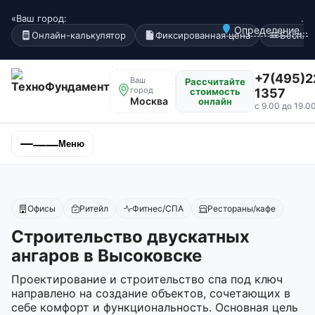
«Ваш город:
.
Определение...
Онлайн-калькулятор
Фиксированная цена
Беспла
+7(495)2
Ваш
Рассчитайте
город
стоимость
1357
Москва
онлайн
с 9.00 до 19.0
Меню
Офисы
Ритейл
Фитнес/СПА
Рестораны/кафе
Строительство двускатных
ангаров в Высоковске
Проектирование и строительство спа под ключ
направлено на создание объектов, сочетающих в
себе комфорт и функциональность. Основная цель