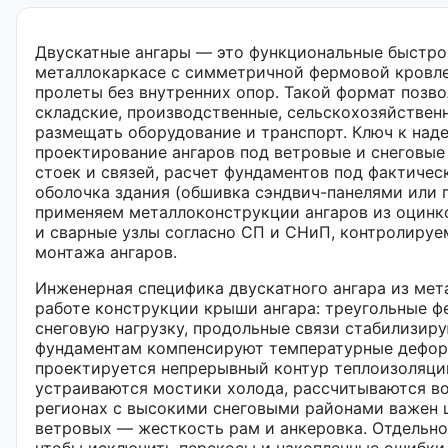
Двускатные ангары — это функциональные быстро
металлокаркасе с симметричной фермовой кровле
пролеты без внутренних опор. Такой формат позв
складские, производственные, сельскохозяйствен
размещать оборудование и транспорт. Ключ к над
проектирование ангаров под ветровые и снеговые 
стоек и связей, расчет фундаментов под фактиче
оболочка здания (обшивка сэндвич-панелями или 
применяем металлоконструкции ангаров из оцинк
и сварные узлы согласно СП и СНиП, контролируе
монтажа ангаров.
Инженерная специфика двускатного ангара из мет
работе конструкции крыши ангара: треугольные 
снеговую нагрузку, продольные связи стабилизиру
фундаментам компенсируют температурные дефор
проектируется непрерывный контур теплоизоляции
устраиваются мостики холода, рассчитываются во
регионах с высокими снеговыми районами важен ш
ветровых — жесткость рам и анкеровка. Отдельно
чтобы исключить перекосы и накопленные ошибки