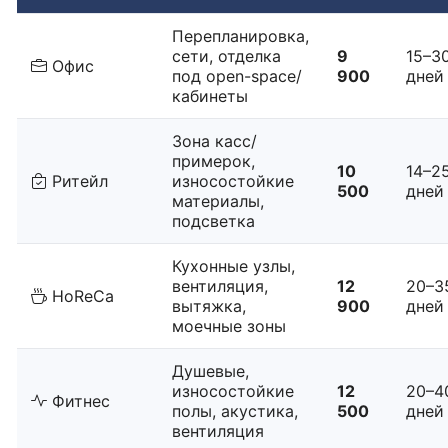
Перепланировка,
сети, отделка
9
15–3
Офис
под open-space/
900
дней
кабинеты
Зона касс/
примерок,
10
14–2
Ритейл
износостойкие
500
дней
материалы,
подсветка
Кухонные узлы,
вентиляция,
12
20–3
HoReCa
вытяжка,
900
дней
моечные зоны
Душевые,
износостойкие
12
20–4
Фитнес
полы, акустика,
500
дней
вентиляция