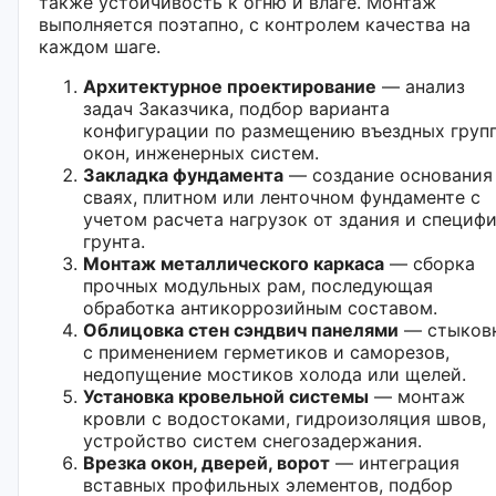
также устойчивость к огню и влаге. Монтаж
выполняется поэтапно, с контролем качества на
каждом шаге.
Архитектурное проектирование
— анализ
задач Заказчика, подбор варианта
конфигурации по размещению въездных групп
окон, инженерных систем.
Закладка фундамента
— создание основания
сваях, плитном или ленточном фундаменте с
учетом расчета нагрузок от здания и специф
грунта.
Монтаж металлического каркаса
— сборка
прочных модульных рам, последующая
обработка антикоррозийным составом.
Облицовка стен сэндвич панелями
— стыков
с применением герметиков и саморезов,
недопущение мостиков холода или щелей.
Установка кровельной системы
— монтаж
кровли с водостоками, гидроизоляция швов,
устройство систем снегозадержания.
Врезка окон, дверей, ворот
— интеграция
вставных профильных элементов, подбор