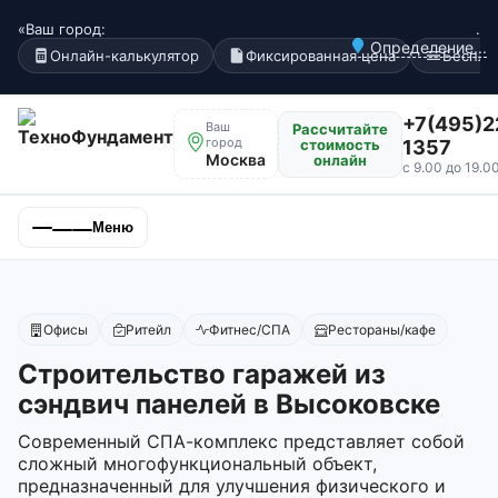
«Ваш город:
.
Определение...
Онлайн-калькулятор
Фиксированная цена
Беспла
+7(495)2
Ваш
Рассчитайте
город
стоимость
1357
Москва
онлайн
с 9.00 до 19.0
Меню
Офисы
Ритейл
Фитнес/СПА
Рестораны/кафе
Строительство гаражей из
сэндвич панелей в Высоковске
Современный СПА-комплекс представляет собой
сложный многофункциональный объект,
предназначенный для улучшения физического и