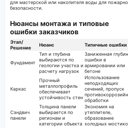
для мастерской или накопителя воды для пожарн
безопасности.
Нюансы монтажа и типовые
ошибки заказчиков
Этап/
Нюанс
Типичные ошибки
Решение
Тип и глубина
Заниженная глубин
выбираются по
ошибки в
Фундамент
геологии участка и
армировании или
расчету нагрузок
бетоне
Использование
Прочный
неподходящих
металлопрофиль
Каркас
сечений, пропуск
обеспечивает
противокоррозий
устойчивость стен
обработки
Толщина панели
Экономия на
Сэндвич
выбирается по
утеплителе,
панели
регионам и
образование
категории объекта
холодных мостико