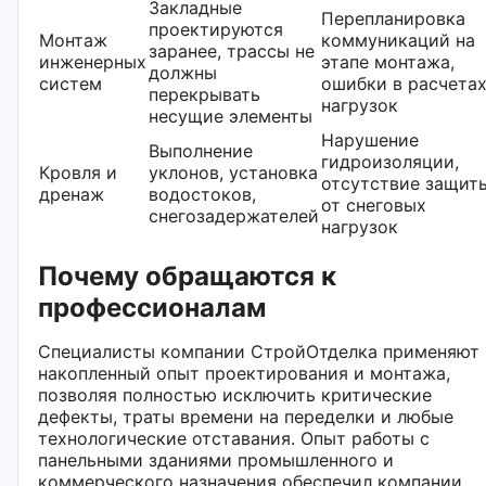
Закладные
Перепланировка
проектируются
Монтаж
коммуникаций на
заранее, трассы не
инженерных
этапе монтажа,
должны
систем
ошибки в расчета
перекрывать
нагрузок
несущие элементы
Нарушение
Выполнение
гидроизоляции,
Кровля и
уклонов, установка
отсутствие защит
дренаж
водостоков,
от снеговых
снегозадержателей
нагрузок
Почему обращаются к
профессионалам
Специалисты компании СтройОтделка применяют
накопленный опыт проектирования и монтажа,
позволяя полностью исключить критические
дефекты, траты времени на переделки и любые
технологические отставания. Опыт работы с
панельными зданиями промышленного и
коммерческого назначения обеспечил компании