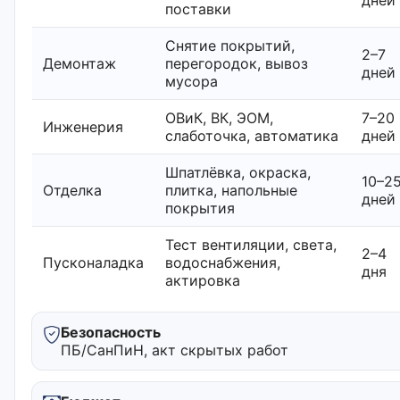
поставки
Снятие покрытий,
2–7
Демонтаж
перегородок, вывоз
дней
мусора
ОВиК, ВК, ЭОМ,
7–20
Инженерия
слаботочка, автоматика
дней
Шпатлёвка, окраска,
10–2
Отделка
плитка, напольные
дней
покрытия
Тест вентиляции, света,
2–4
Пусконаладка
водоснабжения,
дня
актировка
Безопасность
ПБ/СанПиН, акт скрытых работ