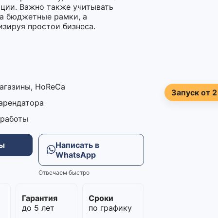
ации. Важно также учитывать
ла бюджетные рамки, а
зируя простои бизнеса.
магазины, HoReCa
Запуск от 2
 арендатора
 работы
ны
Написать в
WhatsApp
Отвечаем быстро
м
Гарантия
Сроки
до 5 лет
по графику