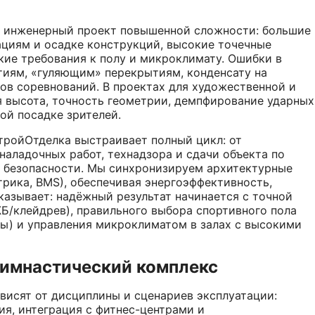
о инженерный проект повышенной сложности: большие
ациям и осадке конструкций, высокие точечные
кие требования к полу и микроклимату. Ошибки в
тиям, «гуляющим» перекрытиям, конденсату на
в соревнований. В проектах для художественной и
 высота, точность геометрии, демпфирование ударных
ой посадке зрителей.
СтройОтделка выстраивает полный цикл: от
наладочных работ, технадзора и сдачи объекта по
безопасности. Мы синхронизируем архитектурные
рика, BMS), обеспечивая энергоэффективность,
казывает: надёжный результат начинается с точной
Б/клейдрев), правильного выбора спортивного пола
ы) и управления микроклиматом в залах с высокими
гимнастический комплекс
висят от дисциплины и сценариев эксплуатации:
ия, интеграция с фитнес-центрами и