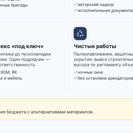
авторский надзор
нные бригады
исполнительная документа
екс «под ключ»
Чистые работы
нтажа до пусконаладки
Пылеулавливание, защитны
рии. Один подрядчик —
укрытия, вывоз строительн
ответственность.
мусора по регламенту объе
 ЭОМ, ВК
ночные окна
ка и мебель
без остановки арендаторо
рия бюджета с альтернативами материалов.