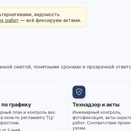
ьтернативами, ведомость
ых работ
— всё фиксируем актами.
нной сметой, понятными сроками и прозрачной ответ
 по графику
Технадзор и акты
рный план и контроль вех.
Инженерный контроль,
в окна по регламенту ТЦ/
фотофиксация, акты скрыт
простоев.
работ. Соответствие проек
узлам.
 от 2 дней