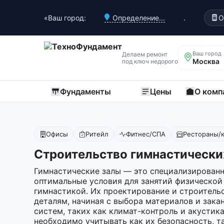
«Ваш город:
Определение...
.
О
Ваш город
Делаем ремонт
Москва
под ключ недорого
Фундаменты
Цены
О комп
Офисы
Ритейл
Фитнес/СПА
Рестораны/
Строительство гимнастически
Гимнастические залы — это специализированн
оптимальные условия для занятий физической
гимнастикой. Их проектирование и строитель
деталям, начиная с выбора материалов и зак
систем, таких как климат-контроль и акустик
необходимо учитывать как их безопасность, та