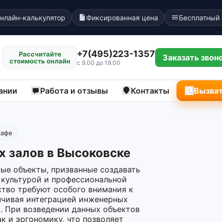
нлайн-калькулятор
Фиксированная цена
Бесплатный
+7(495)223-1357
Рассчитайте
Заказать звон
стоимость онлайн
с 9.00 до 19.00
ании
Работа и отзывы
Контакты
Вызват
кафе
х залов в Высоковске
ые объекты, призванные создавать
 культурой и профессиональной
ство требуют особого внимания к
анчивая интеграцией инженерных
а. При возведении данных объектов
к и эргономику, что позволяет