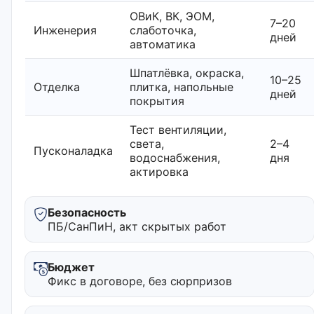
ОВиК, ВК, ЭОМ,
7–20
Инженерия
слаботочка,
дней
автоматика
Шпатлёвка, окраска,
10–25
Отделка
плитка, напольные
дней
покрытия
Тест вентиляции,
света,
2–4
Пусконаладка
водоснабжения,
дня
актировка
Безопасность
ПБ/СанПиН, акт скрытых работ
Бюджет
Фикс в договоре, без сюрпризов