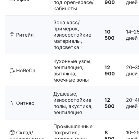
под open-space/
900
дней
кабинеты
Зона касс/
примерок,
10
14–2
Ритейл
износостойкие
500
дней
материалы,
подсветка
Кухонные узлы,
вентиляция,
12
20–3
HoReCa
вытяжка,
900
дней
моечные зоны
Душевые,
износостойкие
12
20–4
Фитнес
полы, акустика,
500
дней
вентиляция
Промышленные
Склад/
покрытия,
8
10–2
производство
силовая часть,
500
дней