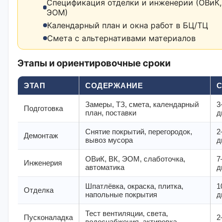
Спецификация отделки и инженерии (ОВиК,
ЭОМ)
Календарный план и окна работ в БЦ/ТЦ
Смета с альтернативами материалов
Этапы и ориентировочные сроки
ЭТАП
СОДЕРЖАНИЕ
Замеры, ТЗ, смета, календарный
3
Подготовка
план, поставки
д
Снятие покрытий, перегородок,
2
Демонтаж
вывоз мусора
д
ОВиК, ВК, ЭОМ, слаботочка,
7
Инженерия
автоматика
д
Шпатлёвка, окраска, плитка,
1
Отделка
напольные покрытия
д
Тест вентиляции, света,
Пусконаладка
2
водоснабжения, актировка