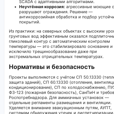
SCADA с адаптивными алгоритмами.
Неучтённая коррозия:
агрессивные моющие 
разрушают ограждения. Решение —
антикоррозийная обработка и подбор устойч
покрытий.
Из практики: на северных объектах с высоким ур
грунтовых вод эффективным оказался подплиточн
гликолевый контур с автоматическим контролем
температуры — это стабилизировало основание и
исключило трещинообразование даже при
экстремальных отрицательных температурах.
Нормативы и безопасность
Проекты выполняются с учётом СП 50.13330 (тепл
защита зданий), СП 60.13330 (отопление, вентиляц
кондиционирование), СП по холодоснабжению, ПУ
ФЗ-123 (пожарная безопасность), СанПиН и требо
Роспотребнадзора. Для аммиачных установок —
отдельные регламенты размещения и вентиляции.
Уделяется внимание эвакуационным путям, АУПТ,
системам обнаружения утечек и диспетчеризации