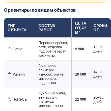
Ориентиры по видам объектов
ЦЕНА
ТИП
СОСТАВ
СРОКИ
ОТ, ₽/
ОБЪЕКТА
РАБОТ
ОТ
М²
Перепланировка,
сети, отделка
15–30
Офис
9 900
под open-space/
дней
кабинеты
Зона касс/
примерок,
14–25
Ритейл
износостойкие
10 500
дней
материалы,
подсветка
Кухонные узлы,
вентиляция,
20–35
HoReCa
12 900
вытяжка,
дней
моечные зоны