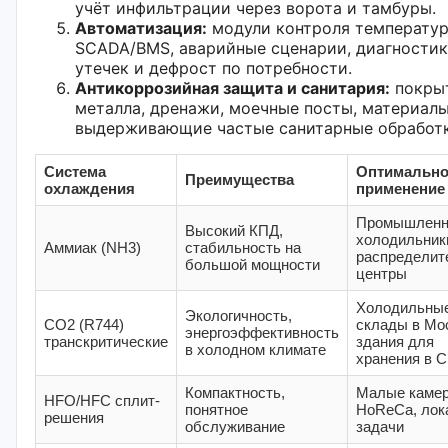
учёт инфильтрации через ворота и тамбуры.
Автоматизация:
модули контроля температур
SCADA/BMS, аварийные сценарии, диагностик
утечек и дефрост по потребности.
Антикоррозийная защита и санитария:
покры
металла, дренажи, моечные посты, материалы
выдерживающие частые санитарные обработк
Система
Оптимально
Преимущества
охлаждения
применение
Промышлен
Высокий КПД,
холодильник
Аммиак (NH3)
стабильность на
распределит
большой мощности
центры
Холодильны
Экологичность,
CO2 (R744)
склады в Мо
энергоэффективность
транскритические
здания для
в холодном климате
хранения в 
Компактность,
Малые каме
HFO/HFC сплит-
понятное
HoReCa, лок
решения
обслуживание
задачи