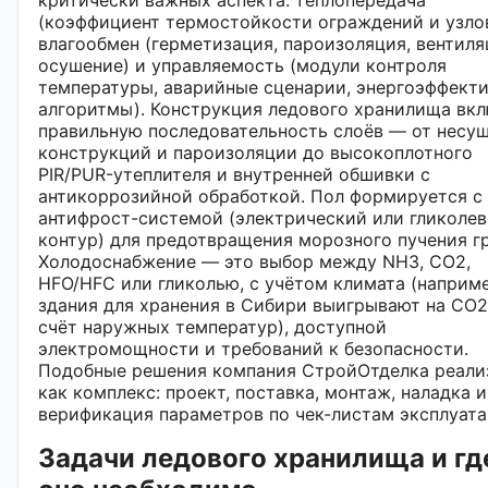
(коэффициент термостойкости ограждений и узлов
влагообмен (герметизация, пароизоляция, вентиля
осушение) и управляемость (модули контроля
температуры, аварийные сценарии, энергоэффект
алгоритмы). Конструкция ледового хранилища вк
правильную последовательность слоёв — от несу
конструкций и пароизоляции до высокоплотного
PIR/PUR-утеплителя и внутренней обшивки с
антикоррозийной обработкой. Пол формируется с
антифрост-системой (электрический или гликоле
контур) для предотвращения морозного пучения гр
Холодоснабжение — это выбор между NH3, CO2,
HFO/HFC или гликолью, с учётом климата (наприме
здания для хранения в Сибири выигрывают на CO2
счёт наружных температур), доступной
электромощности и требований к безопасности.
Подобные решения компания СтройОтделка реали
как комплекс: проект, поставка, монтаж, наладка и
верификация параметров по чек-листам эксплуата
Задачи ледового хранилища и гд