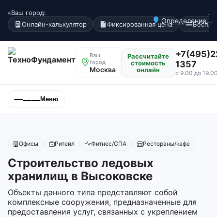
«Ваш город:
.
Определение...
Онлайн-калькулятор
Фиксированная цена
Беспла
+7(495)2
Ваш
Рассчитайте
город
стоимость
1357
Москва
онлайн
с 9.00 до 19.0
Меню
Офисы
Ритейл
Фитнес/СПА
Рестораны/кафе
Строительство ледовых
хранилищ в Высоковске
Объекты данного типа представляют собой
комплексные сооружения, предназначенные для
предоставления услуг, связанных с укреплением