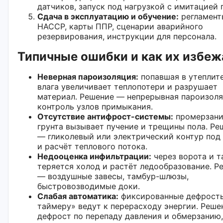
датчиков, запуск под нагрузкой с имитацией 
Сдача в эксплуатацию и обучение:
регламент
HACCP, карты ППР, сценарии аварийного
резервирования, инструкции для персонала.
Типичные ошибки и как их избеж
Неверная пароизоляция:
попавшая в утеплит
влага увеличивает теплопотери и разрушает
материал. Решение — непрерывная пароизоля
контроль узлов примыкания.
Отсутствие антифрост-системы:
промерзани
грунта вызывает пучение и трещины пола. Ре
— гликолевый или электрический контур под
и расчёт теплового потока.
Недооценка инфильтрации:
через ворота и 
теряется холод и растёт ледообразование. Р
— воздушные завесы, тамбур-шлюзы,
быстровозводимые доки.
Слабая автоматика:
фиксированные дефрост
таймеру» ведут к перерасходу энергии. Реш
дефрост по перепаду давления и обмерзанию,