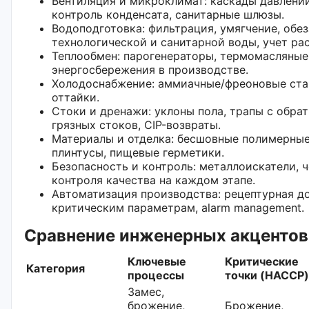
Вентиляция и микроклимат: каскады давлени
контроль конденсата, санитарные шлюзы.
Водоподготовка: фильтрация, умягчение, обе
технологической и санитарной воды, учет ра
Теплообмен: парогенераторы, термомасляные
энергосбережения в производстве.
Холодоснабжение: аммиачные/фреоновые стан
оттайки.
Стоки и дренажи: уклоны пола, трапы с обра
грязных стоков, CIP-возвраты.
Материалы и отделка: бесшовные полимерные
плинтусы, пищевые герметики.
Безопасность и контроль: металлоискатели, 
контроля качества на каждом этапе.
Автоматизация производства: рецептурная до
критическим параметрам, alarm management.
Сравнение инженерных акцентов
Ключевые
Критические
Категория
процессы
точки (HACCP)
Замес,
брожение,
Брожение,