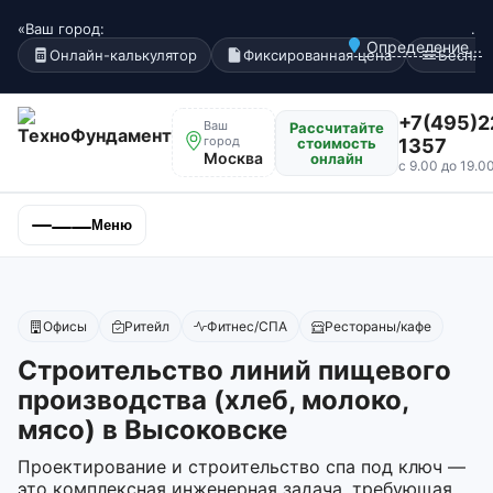
«Ваш город:
.
Определение...
Онлайн-калькулятор
Фиксированная цена
Беспла
+7(495)2
Ваш
Рассчитайте
город
стоимость
1357
Москва
онлайн
с 9.00 до 19.0
Меню
Офисы
Ритейл
Фитнес/СПА
Рестораны/кафе
Строительство линий пищевого
производства (хлеб, молоко,
мясо) в Высоковске
Проектирование и строительство спа под ключ —
это комплексная инженерная задача, требующая