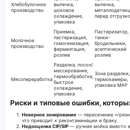
Хлебобулочное
выпечка,
выпечка,
производство
шоковое
металлодетек
охлаждение,
перед отгрузк
упаковка
Приемка,
Пастеризатор,
пастеризация,
танки-
Молочное
гомогенизация,
бродильники,
производство
ферментация,
асептический
розлив
розлив
Разделка, посол/
массирование,
Зона разделки,
термообработка,
Мясопереработка
термокамеры,
быстрое
упаковка MAP
охлаждение,
упаковка
Риски и типовые ошибки, котор
Неверное зонирование
— пересечение «грязн
что приводит к реконтаминации и браку.
Недооценка CIP/SIP
— ручная мойка вместо а