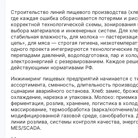
Строительство линий пищевого производства (хле
где каждая ошибка оборачивается потерями и риск
корректной технологической схемы, зонирования 
выбора материалов и инженерных систем. Для хле
стабильная влажность, для молока — пастеризаци
цепь», для мяса — строгая гигиена, низкотемпер
одного проекта интегрируются технологические пр
перепадами давлений, водоподготовка, пар и холо
электроэнергией с резервированием. Каждое реш
действующими нормативами РФ.
Инжиниринг пищевых предприятий начинается с те
ассортимента, сменность, длительность производс
сценарии аварийного останова. Хлеб: замес, брож
охлаждение, нарезка и упаковка. Молоко: приемка
ферментация, розлив, хранение, логистика в холод
массирование, термообработка (варка/копчение/за
модифицированной газовой среде, санобработка. 
линии розлива, системы контроля качества, энер
MES/SCADA.