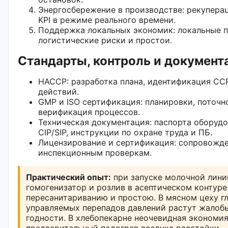
Энергосбережение в производстве: рекуперац
KPI в режиме реального времени.
Поддержка локальных экономик: локальные 
логистические риски и простои.
Стандарты, контроль и документ
HACCP: разработка плана, идентификация CC
действий.
GMP и ISO сертификация: планировки, поточно
верификация процессов.
Техническая документация: паспорта оборуд
CIP/SIP, инструкции по охране труда и ПБ.
Лицензирование и сертификация: сопровожден
инспекционным проверкам.
Практический опыт:
при запуске молочной лини
гомогенизатор и розлив в асептическом контуре
пересанитариванию и простою. В мясном цеху гл
управляемых перепадов давлений растут жалоб
годности. В хлебопекарне неочевидная экономи
предварительный подогрев воздуха расстойки.