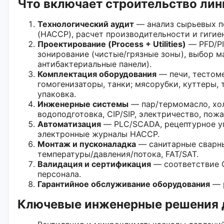
Что включает строительство лин
Технологический аудит
— анализ сырьевых по
(HACCP), расчет производительности и гигие
Проектирование (Process + Utilities)
— PFD/PI
зонирование (чистые/грязные зоны), выбор м
антибактериальные панели).
Комплектация оборудования
— печи, тестом
гомогенизаторы, танки; мясорубки, куттеры,
упаковка.
Инженерные системы
— пар/термомасло, хол
водоподготовка, CIP/SIP, электричество, пож
Автоматизация
— PLC/SCADA, рецептурное уп
электронные журналы HACCP.
Монтаж и пусконаладка
— санитарные сварны
температуры/давления/потока, FAT/SAT.
Валидация и сертификация
— соответствие G
персонала.
Гарантийное обслуживание оборудования
— р
Ключевые инженерные решения д