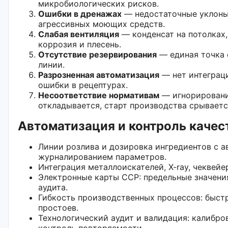
микробиологических рисков.
Ошибки в дренажах
— недостаточные уклоны,
агрессивных моющих средств.
Слабая вентиляция
— конденсат на потолках,
коррозия и плесень.
Отсутствие резервирования
— единая точка 
линии.
Разрозненная автоматизация
— нет интеграци
ошибки в рецептурах.
Несоответствие нормативам
— игнорирование
откладывается, старт производства срываетс
Автоматизация и контроль качест
Линии розлива и дозировка ингредиентов с 
журналированием параметров.
Интеграция металлоискателей, X-ray, чеквей
Электронные карты CCP: предельные значения
аудита.
Гибкость производственных процессов: быстр
простоев.
Технологический аудит и валидация: калибро
контроль повторяемости.