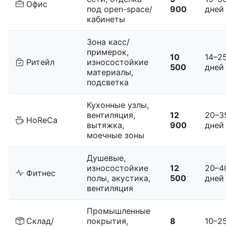
Офис
под open-space/
900
дней
кабинеты
Зона касс/
примерок,
10
14–2
Ритейл
износостойкие
500
дней
материалы,
подсветка
Кухонные узлы,
вентиляция,
12
20–3
HoReCa
вытяжка,
900
дней
моечные зоны
Душевые,
износостойкие
12
20–4
Фитнес
полы, акустика,
500
дней
вентиляция
Промышленные
Склад/
покрытия,
8
10–2