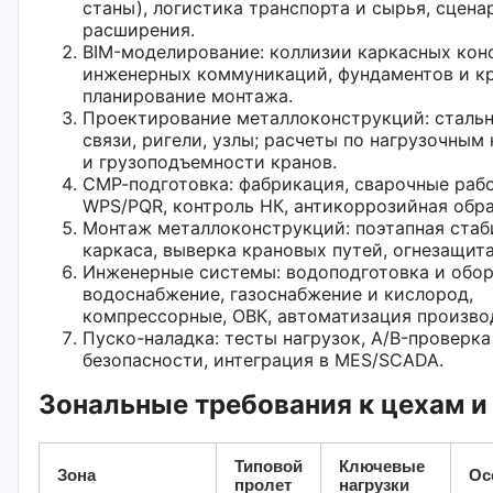
станы), логистика транспорта и сырья, сцена
расширения.
BIM-моделирование: коллизии каркасных кон
инженерных коммуникаций, фундаментов и кр
планирование монтажа.
Проектирование металлоконструкций: сталь
связи, ригели, узлы; расчеты по нагрузочны
и грузоподъемности кранов.
СМР-подготовка: фабрикация, сварочные раб
WPS/PQR, контроль НК, антикоррозийная обра
Монтаж металлоконструкций: поэтапная стаб
каркаса, выверка крановых путей, огнезащита
Инженерные системы: водоподготовка и обо
водоснабжение, газоснабжение и кислород,
компрессорные, ОВК, автоматизация произво
Пуско-наладка: тесты нагрузок, A/B-проверк
безопасности, интеграция в MES/SCADA.
Зональные требования к цехам и
Типовой
Ключевые
Зона
Ос
пролет
нагрузки