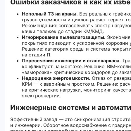
Ошибки заказчиков и как их изб
Неполный ТЗ на краны.
Без реальных график
грузоподъемности и циклов расчет теряет то
Рекомендация: согласовывать спектр нагрузо
качки тележек до стадии КМ/КМД.
Игнорирование пылевлагозащиты.
Экономия
покрытиях приводит к ускоренной коррозии у
Решение: категория среды и система покрыт
на стадии П.
Пересечения инженерии и сталекаркаса.
Тра
конфликтуют на монтаже. Решение: BIM-колли
«заморозка» критических коридоров до заказ
Недооценка энергоемкости.
Отказ от резерв
КРМ — к аварийным простоям. Решение: расч
на критические нагрузки, мониторинг качест
электроэнергии.
Инженерные системы и автомат
Эффективный завод — это синхронизация строите
и инженерии. Оборотное водоснабжение с градир
пластинчатыми теплообменниками снижает водоп