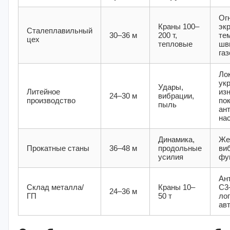
Ог
Краны 100–
эк
Сталеплавильный
30–36 м
200 т,
те
цех
тепловые
шв
га
Ло
ук
Удары,
Литейное
из
24–30 м
вибрации,
производство
по
пыль
ан
на
Динамика,
Же
Прокатные станы
36–48 м
продольные
ви
усилия
фу
Ан
Склад металла/
Краны 10–
C3
24–36 м
ГП
50 т
лог
ав