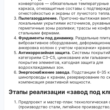
конверторов — обязательные температурные
каркаса, огнезащитные составы с подтвержд
огнестойкостью и экраны от лучистого тепла
Пылегазоудаление.
Приточно-вытяжная вент
локальными укрытиями источников, рукавны
герметичные зоны разливки; трассы не конфл
стальными фермами.
Фундаменты под динамику.
Раздельные плит
виброактивное оборудование, деформационн
анкеровка колонн с учетом «раскачки» крано
Антикоррозийная защита.
Системы покрытий
категориям C3–C5, цинкование или гальвани
покрытие элементов, катодная защита для
водоохлаждаемых зон.
Энергоснабжение завода.
Подстанции 6–35 к
шинопроводы к кранам, резервирование по сх
компенсация реактивной мощности.
Этапы реализации «завод под к
Предпроект и мастер-план: технологическая 
(производство стали, литейное производство