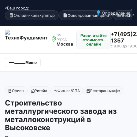
«Ваш город:
.
Определение...
Онлайн-калькулятор
Фиксированная цена
Беспла
+7(495)2
Ваш
Рассчитайте
город
стоимость
1357
Москва
онлайн
с 9.00 до 19.0
Меню
Офисы
Ритейл
Фитнес/СПА
Рестораны/кафе
Строительство
металлургического завода из
металлоконструкций в
Высоковске