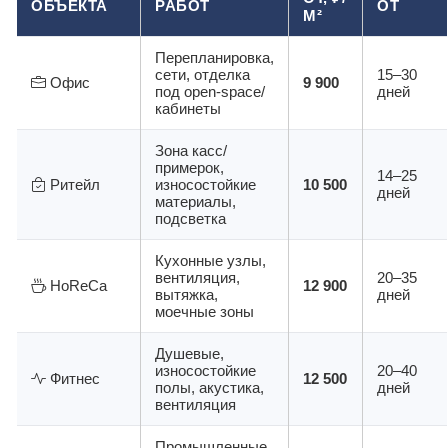
ОБЪЕКТА
РАБОТ
ОТ
М²
Перепланировка,
сети, отделка
15–30
Офис
9 900
под open-space/
дней
кабинеты
Зона касс/
примерок,
14–25
Ритейл
износостойкие
10 500
дней
материалы,
подсветка
Кухонные узлы,
вентиляция,
20–35
HoReCa
12 900
вытяжка,
дней
моечные зоны
Душевые,
износостойкие
20–40
Фитнес
12 500
полы, акустика,
дней
вентиляция
Промышленные