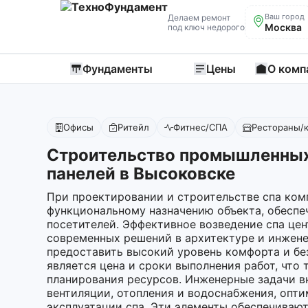
Ваш город
Делаем ремонт
Москва
под ключ недорого
Фундаменты
Цены
О комп
Офисы
Ритейл
Фитнес/СПА
Рестораны/
Строительство промышленных
панелей в Высоковске
При проектировании и строительстве спа ком
функциональному назначению объекта, обесп
посетителей. Эффективное возведение спа це
современных решений в архитектуре и инжене
предоставить высокий уровень комфорта и бе
является цена и сроки выполнения работ, что
планирования ресурсов. Инженерные задачи в
вентиляции, отопления и водоснабжения, опт
эксплуатации спа. Эти элементы обеспечиваю