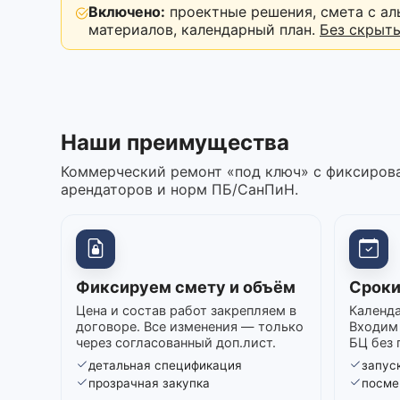
Включено:
проектные решения, смета с ал
материалов, календарный план.
Без скрыт
Наши преимущества
Коммерческий ремонт «под ключ» с фиксирова
арендаторов и норм ПБ/СанПиН.
Фиксируем смету и объём
Сроки
Цена и состав работ закрепляем в
Календа
договоре. Все изменения — только
Входим 
через согласованный доп.лист.
БЦ без 
детальная спецификация
запуск
прозрачная закупка
посме