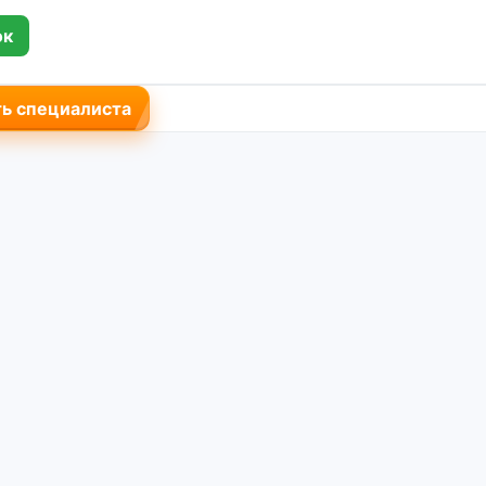
ок
ь специалиста