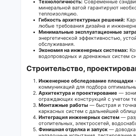
Технологичность:
Современные сэндвич
минеральной ватой гарантируют необх
теплоизоляцию.
Гибкость архитектурных решений:
Кар
любые требования дизайна и инженерн
Минимальные эксплуатационные затр
энергетической эффективностью, усто
обслуживания.
Экономия на инженерных системах:
Ко
водопроводных и дренажных систем с
Строительство, проектирова
Инженерное обследование площадки
—
коммуникаций для подбора оптимальны
Архитектура и проектирование
— зони
ограждающих конструкций с учетом те
Монтажные работы
— быстрая и точна
каркасных систем с дальнейшей облиц
Интеграция инженерных систем
— разр
отопительных, электросетей, водоснаб
Финишная отделка и запуск
— доводка 
наладочные испытания, тестирование в