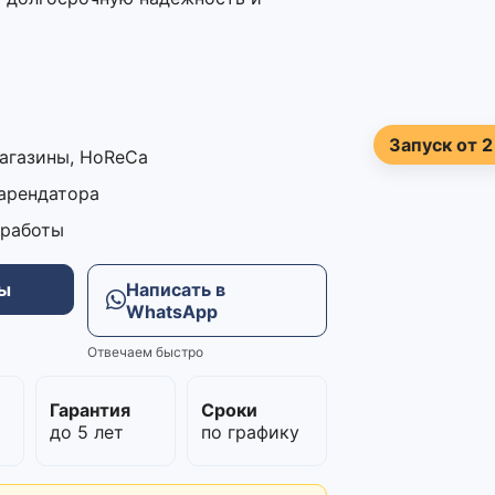
Запуск от 2
магазины, HoReCa
 арендатора
 работы
ны
Написать в
WhatsApp
Отвечаем быстро
м
Гарантия
Сроки
до 5 лет
по графику