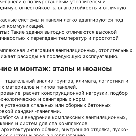
-панели с полиуретановым утеплителем и
одимую огнестойкость, влагостойкость и отличную
касные системы и панели легко адаптируются под
ых коммуникаций.
аты:
Такие здания выгодно отличаются высокой
йчивостью к перепадам температур и простотой
мплексная интеграция вентиляционных, отопительных,
нижает расходы на последующую эксплуатацию.
ние и монтаж: этапы и нюансы
 тщательный анализ грунтов, климата, логистики и
х материалов и типов панелей.
рование, расчет конструкционной нагрузки, подбор
хнологических и санитарных норм.
я установка стальных или сборных бетонных
овкой сэндвич-панелями.
аботка и внедрение комплексных вентиляционных,
жения и систем для спа комплексов.
архитектурного облика, внутренняя отделка, пуско-
сех систем и ввод в эксплуатацию.