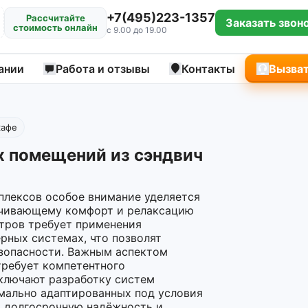
+7(495)223-1357
Рассчитайте
Заказать звон
стоимость онлайн
с 9.00 до 19.00
ании
Работа и отзывы
Контакты
Вызват
кафе
 помещений из сэндвич
плексов особое внимание уделяется
ечивающему комфорт и релаксацию
нтров требует применения
рных системах, что позволят
зопасности. Важным аспектом
 требует компетентного
ключают разработку систем
имально адаптированных под условия
т долгосрочную надёжность и