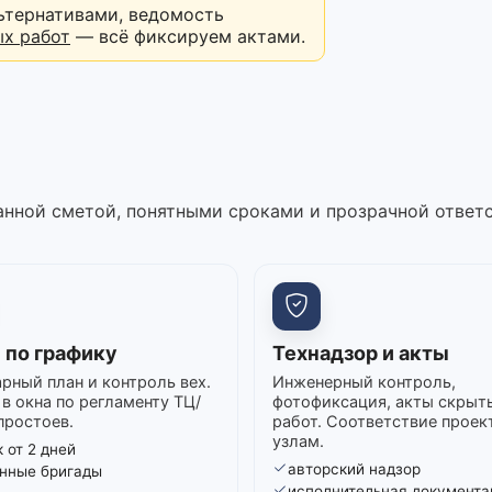
ьтернативами, ведомость
ых работ
— всё фиксируем актами.
нной сметой, понятными сроками и прозрачной ответ
 по графику
Технадзор и акты
рный план и контроль вех.
Инженерный контроль,
в окна по регламенту ТЦ/
фотофиксация, акты скрыт
простоев.
работ. Соответствие проек
узлам.
 от 2 дней
авторский надзор
нные бригады
исполнительная документа