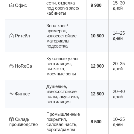
сети, отделка
15–30
Офис
9 900
под open-space/
дней
кабинеты
Зона касс/
примерок,
14–25
Ритейл
износостойкие
10 500
дней
материалы,
подсветка
Кухонные узлы,
вентиляция,
20–35
HoReCa
12 900
вытяжка,
дней
моечные зоны
Душевые,
износостойкие
20–40
Фитнес
12 500
полы, акустика,
дней
вентиляция
Промышленные
Склад/
покрытия,
10–25
8 500
производство
силовая часть,
дней
ворота/рампы