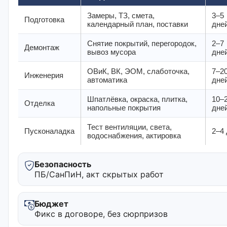
Замеры, ТЗ, смета,
3–5
Подготовка
календарный план, поставки
дне
Снятие покрытий, перегородок,
2–7
Демонтаж
вывоз мусора
дне
ОВиК, ВК, ЭОМ, слаботочка,
7–2
Инженерия
автоматика
дне
Шпатлёвка, окраска, плитка,
10–
Отделка
напольные покрытия
дне
Тест вентиляции, света,
Пусконаладка
2–4
водоснабжения, актировка
Безопасность
ПБ/СанПиН, акт скрытых работ
Бюджет
Фикс в договоре, без сюрпризов