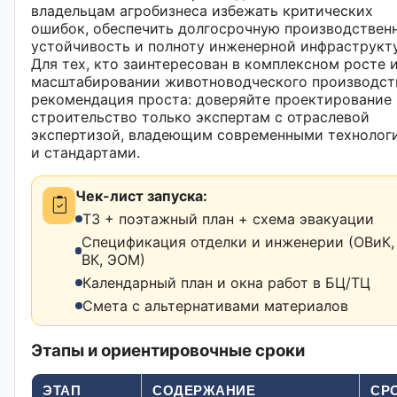
владельцам агробизнеса избежать критических
ошибок, обеспечить долгосрочную производствен
устойчивость и полноту инженерной инфраструкт
Для тех, кто заинтересован в комплексном росте 
масштабировании животноводческого производст
рекомендация проста: доверяйте проектирование
строительство только экспертам с отраслевой
экспертизой, владеющим современными технолог
и стандартами.
Чек-лист запуска:
ТЗ + поэтажный план + схема эвакуации
Спецификация отделки и инженерии (ОВиК,
ВК, ЭОМ)
Календарный план и окна работ в БЦ/ТЦ
Смета с альтернативами материалов
Этапы и ориентировочные сроки
ЭТАП
СОДЕРЖАНИЕ
СР