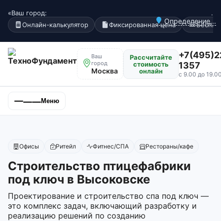
«Ваш город:
.
Определение...
Онлайн-калькулятор
Фиксированная цена
Беспла
+7(495)2
Ваш
Рассчитайте
город
стоимость
1357
Москва
онлайн
с 9.00 до 19.0
Меню
Офисы
Ритейл
Фитнес/СПА
Рестораны/кафе
Строительство птицефабрики
под ключ в Высоковске
Проектирование и строительство спа под ключ —
это комплекс задач, включающий разработку и
реализацию решений по созданию