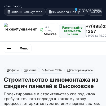
«Ваш город:
.
Определение...
Онлайн-калькулятор
Фиксированная цена
Беспла
+7(495)2
Ваш
Рассчитайте
город
стоимость
1357
Москва
онлайн
с 9.00 до 19.0
Меню
Офисы
Ритейл
Фитнес/СПА
Рестораны/кафе
Строительство шиномонтажа из
сэндвич панелей в Высоковске
Проектирование и строительство спа под ключ
требуют точного подхода к каждому этапу
процесса, от архитектуры до инженерных систем.