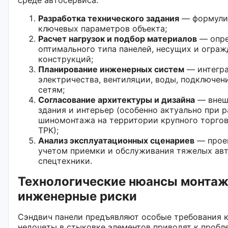
Разработка технического задания
— формулир
ключевых параметров объекта;
Расчет нагрузок и подбор материалов
— опре
оптимального типа панелей, несущих и огра
конструкций;
Планирование инженерных систем
— интегра
электричества, вентиляции, воды, подключен
сетям;
Согласование архитектуры и дизайна
— внеш
здания и интерьер (особенно актуально при 
шиномонтажа на территории крупного торгов
ТРК);
Анализ эксплуатационных сценариев
— прое
учетом приемки и обслуживания тяжелых ав
спецтехники.
Технологические нюансы монтаж
инженерные риски
Сэндвич панели предъявляют особые требования к
недочеты в стыковке элементов приводят к проб