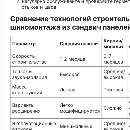
Регулярно обслуживайте и проверяйте герме
стыков и швов.
Сравнение технологий строитель
шиномонтажа из сэндвич панеле
Кирпич/
Параметр
Сэндвич панели
монолит
Скорость
3–7
1–2 месяца
строительства
месяцев
Тепло- и
Средняя/
Высокая
звукоизоляция
высокая
Масса
Легкая
Тяжелая
конструкции
Варианты
Легко
Сложно
расширения
модифицируется
Эксплуатационные
Средние/
Минимальные
расходы
высокие