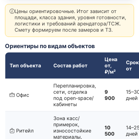
Цены ориентировочные. Итог зависит от
площади, класса здания, уровня готовности,
логистики и требований арендатора/ТСЖ.
Смету формируем после замеров и ТЗ.
Ориентиры по видам объектов
Цена
Срок
Тип объекта
Состав работ
от,
от
₽/м²
Перепланировка,
сети, отделка
9
15–3
Офис
под open-space/
900
дней
кабинеты
Зона касс/
примерок,
10
14–2
Ритейл
износостойкие
500
дней
материалы,