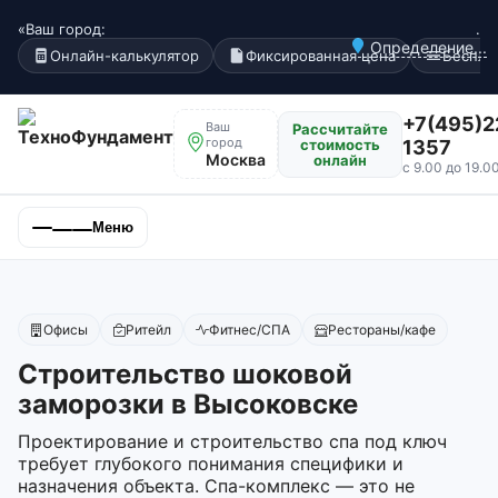
«Ваш город:
.
Определение...
Онлайн-калькулятор
Фиксированная цена
Беспла
+7(495)2
Ваш
Рассчитайте
город
стоимость
1357
Москва
онлайн
с 9.00 до 19.0
Меню
Офисы
Ритейл
Фитнес/СПА
Рестораны/кафе
Строительство шоковой
заморозки в Высоковске
Проектирование и строительство спа под ключ
требует глубокого понимания специфики и
назначения объекта. Спа-комплекс — это не