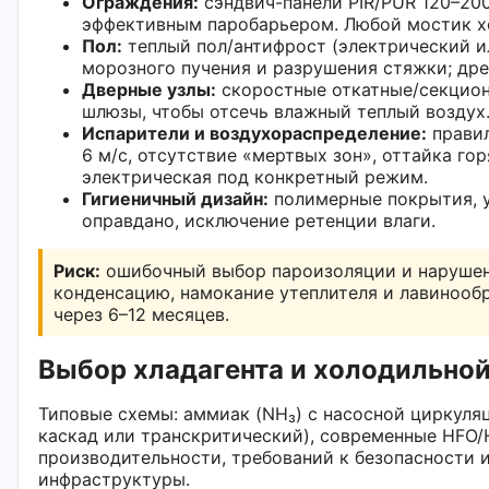
Ограждения:
сэндвич-панели PIR/PUR 120–20
эффективным паробарьером. Любой мостик хо
Пол:
теплый пол/антифрост (электрический и
морозного пучения и разрушения стяжки; дре
Дверные узлы:
скоростные откатные/секцион
шлюзы, чтобы отсечь влажный теплый воздух
Испарители и воздухораспределение:
правил
6 м/с, отсутствие «мертвых зон», оттайка го
электрическая под конкретный режим.
Гигиеничный дизайн:
полимерные покрытия, ук
оправдано, исключение ретенции влаги.
Риск:
ошибочный выбор пароизоляции и нарушен
конденсацию, намокание утеплителя и лавинооб
через 6–12 месяцев.
Выбор хладагента и холодильно
Типовые схемы: аммиак (NH₃) с насосной циркуляц
каскад или транскритический), современные HFO/
производительности, требований к безопасности 
инфраструктуры.