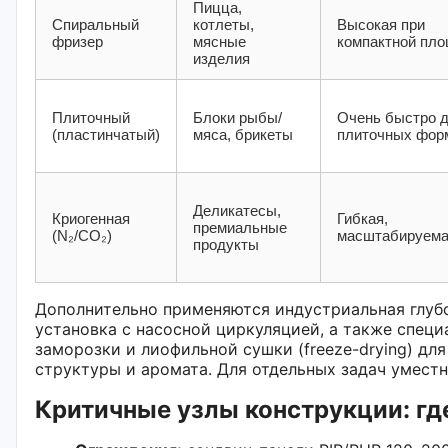
Пицца,
Спиральный
котлеты,
Высокая при
фризер
мясные
компактной пл
изделия
Плиточный
Блоки рыбы/
Очень быстро 
(пластинчатый)
мяса, брикеты
плиточных фор
Деликатесы,
Криогенная
Гибкая,
премиальные
(N₂/CO₂)
масштабируем
продукты
Дополнительно применяются индустриальная глубо
установка с насосной циркуляцией, а также спец
заморозки и лиофильной сушки (freeze-drying) для
структуры и аромата. Для отдельных задач умест
Критичные узлы конструкции: гд