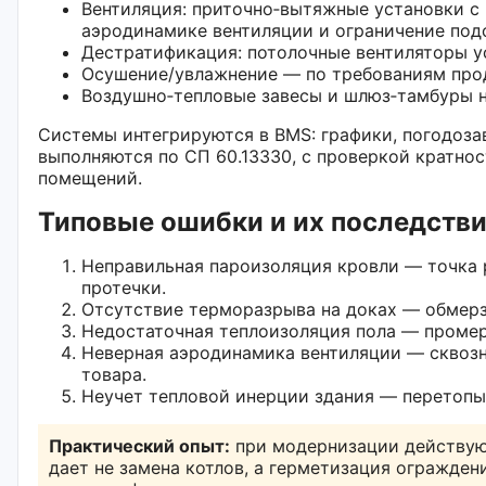
Вентиляция: приточно‑вытяжные установки с
аэродинамике вентиляции и ограничение подс
Дестратификация: потолочные вентиляторы у
Осушение/увлажнение — по требованиям прод
Воздушно‑тепловые завесы и шлюз‑тамбуры н
Системы интегрируются в BMS: графики, погодоза
выполняются по СП 60.13330, с проверкой кратно
помещений.
Типовые ошибки и их последств
Неправильная пароизоляция кровли — точка р
протечки.
Отсутствие терморазрыва на доках — обмерза
Недостаточная теплоизоляция пола — промер
Неверная аэродинамика вентиляции — сквозн
товара.
Неучет тепловой инерции здания — перетопы
Практический опыт:
при модернизации действую
дает не замена котлов, а герметизация огражде