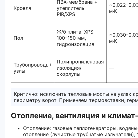
ПВХ‑мембрана +
~0,022–0,0
Кровля
утеплитель
м·К
PIR/XPS
Ж/б плита, XPS
~0,030–0,0
Пол
100–150 мм,
м·К
гидроизоляция
Полипропиленовая
Трубопроводы/
изоляция/
—
узлы
скорлупы
Критично: исключить тепловые мосты на узлах кр
периметру ворот. Применяем термовставки, герм
Отопление, вентиляция и климат
Отопление: газовые теплогенераторы, водяны
отопление (лучистые трубчатые излучатели), 