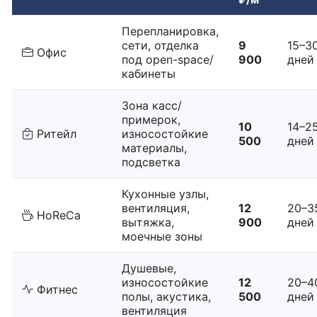
Перепланировка,
сети, отделка
9
15–3
Офис
под open-space/
900
дней
кабинеты
Зона касс/
примерок,
10
14–2
Ритейл
износостойкие
500
дней
материалы,
подсветка
Кухонные узлы,
вентиляция,
12
20–3
HoReCa
вытяжка,
900
дней
моечные зоны
Душевые,
износостойкие
12
20–4
Фитнес
полы, акустика,
500
дней
вентиляция