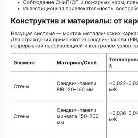
Соблюдение СНиП/СП и пожарных норм, повы
Инвестиционная привлекательность: востребо
Конструктив и материалы: от ка
Несущая система — монтаж металлических каркас
Для ограждений применяются сэндвич‑панели (PIR
непрерывной пароизоляцией и контролем узлов п
Теплопров
Элемент
Материал/Слой
λ
Сэндвич‑панели
~0,022–0,0
Стены
PIR 120–160 мм
м·К
Сэндвич‑панели
~0,036–0,04
Стены
минвата 150–200
м·К
мм