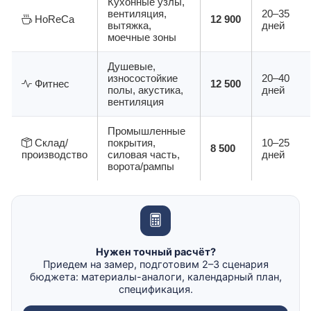
Кухонные узлы,
вентиляция,
20–35
HoReCa
12 900
вытяжка,
дней
моечные зоны
Душевые,
износостойкие
20–40
Фитнес
12 500
полы, акустика,
дней
вентиляция
Промышленные
Склад/
покрытия,
10–25
8 500
производство
силовая часть,
дней
ворота/рампы
Нужен точный расчёт?
Приедем на замер, подготовим 2–3 сценария
бюджета: материалы-аналоги, календарный план,
спецификация.