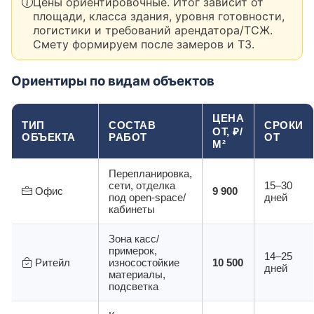
Цены ориентировочные. Итог зависит от
площади, класса здания, уровня готовности,
логистики и требований арендатора/ТСЖ.
Смету формируем после замеров и ТЗ.
Ориентиры по видам объектов
ЦЕНА
ТИП
СОСТАВ
СРОКИ
ОТ, ₽/
ОБЪЕКТА
РАБОТ
ОТ
М²
Перепланировка,
сети, отделка
15–30
Офис
9 900
под open-space/
дней
кабинеты
Зона касс/
примерок,
14–25
Ритейл
износостойкие
10 500
дней
материалы,
подсветка