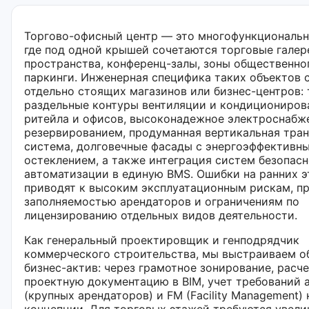
Торгово-офисный центр — это многофункциональн
где под одной крышей сочетаются торговые галер
пространства, конференц-залы, зоны общественно
паркинги. Инженерная специфика таких объектов с
отдельно стоящих магазинов или бизнес-центров:
раздельные контуры вентиляции и кондициониров
ритейла и офисов, высоконадежное электроснабж
резервированием, продуманная вертикальная тра
система, долговечные фасады с энергоэффективн
остеклением, а также интеграция систем безопасн
автоматизации в единую BMS. Ошибки на ранних э
приводят к высоким эксплуатационным рискам, п
заполняемостью арендаторов и ограничениям по
лицензированию отдельных видов деятельности.
Как генеральный проектировщик и генподрядчик
коммерческого строительства, мы выстраиваем о
бизнес-актив: через грамотное зонирование, расче
проектную документацию в BIM, учет требований 
(крупных арендаторов) и FM (Facility Management)
концепции. Для торговых этажей требуются увел