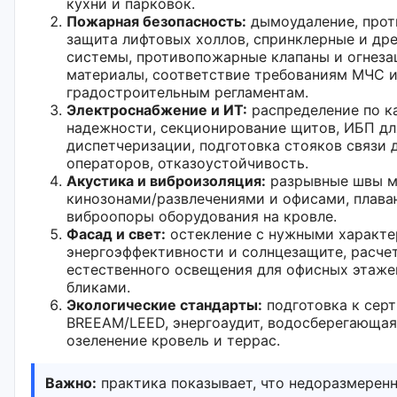
кухни и парковок.
Пожарная безопасность:
дымоудаление, про
защита лифтовых холлов, спринклерные и др
системы, противопожарные клапаны и огнез
материалы, соответствие требованиям МЧС 
градостроительным регламентам.
Электроснабжение и ИТ:
распределение по к
надежности, секционирование щитов, ИБП дл
диспетчеризации, подготовка стояков связи 
операторов, отказоустойчивость.
Акустика и виброизоляция:
разрывные швы 
кинозонами/развлечениями и офисами, плав
виброопоры оборудования на кровле.
Фасад и свет:
остекление с нужными характе
энергоэффективности и солнцезащите, расче
естественного освещения для офисных этаже
бликами.
Экологические стандарты:
подготовка к сер
BREEAM/LEED, энергоаудит, водосберегающая
озеленение кровель и террас.
Важно:
практика показывает, что недоразмерен