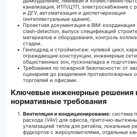
дымоудаление, ливневая и хозяйственно-быт
канализация, ИТП/ЦТП, электроснабжение с 
и ДГУ, автоматизация и диспетчеризация
(интеллектуальные здания).
Проектная документация в BIM: координация 
clash-detection, выпуск спецификаций строит
материалов и оборудования, контроль коллиз
стадии.
Генподряд и строймонтаж: нулевой цикл, карк
ограждающие конструкции, инженерные сети,
общественных зон, пусконаладка и подготовка
Требования по пожарной безопасности: от э
сценариев до разделения противопожарных 
торговлей и офисами.
Ключевые инженерные решения 
нормативные требования
Вентиляция и кондиционирование:
система п
расхода (VAV) для офисов, приточно-вытяжны
утилизацией тепла для ритейла, локальные р
фудкортов с жироуловителями, отдельные ка