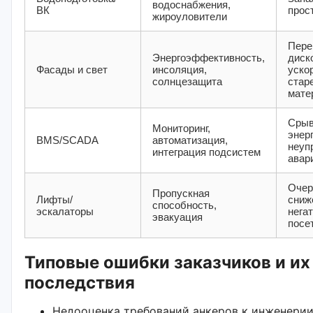
водоснабжения,
ВК
прос
жироуловители
Пере
Энергоэффективность,
диск
Фасады и свет
инсоляция,
уско
солнцезащита
стар
мате
Сры
Мониторинг,
энер
BMS/SCADA
автоматизация,
неуп
интеграция подсистем
авар
Очер
Пропускная
Лифты/
сниж
способность,
эскалаторы
нега
эвакуация
посе
Типовые ошибки заказчиков и их
последствия
Недооценка требований анкеров к инженери