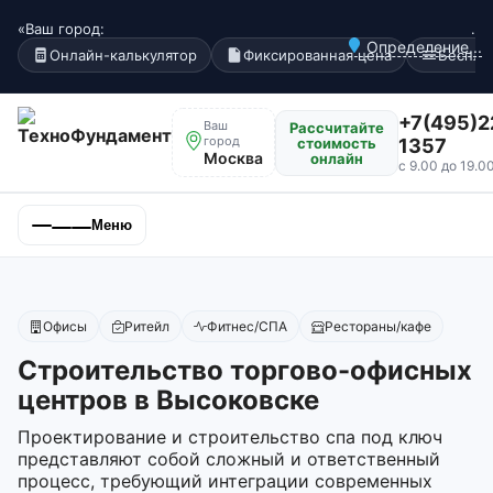
«Ваш город:
.
Определение...
Онлайн-калькулятор
Фиксированная цена
Беспла
+7(495)2
Ваш
Рассчитайте
город
стоимость
1357
Москва
онлайн
с 9.00 до 19.0
Меню
Офисы
Ритейл
Фитнес/СПА
Рестораны/кафе
Строительство торгово-офисных
центров в Высоковске
Проектирование и строительство спа под ключ
представляют собой сложный и ответственный
процесс, требующий интеграции современных