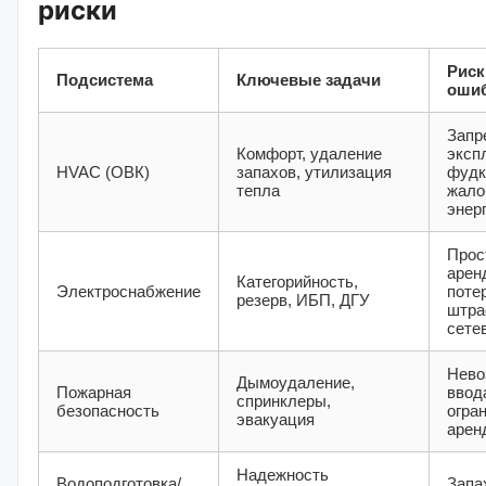
риски
Риск
Подсистема
Ключевые задачи
оши
Запр
Комфорт, удаление
эксп
HVAC (ОВК)
запахов, утилизация
фудк
тепла
жало
энер
Прос
арен
Категорийность,
Электроснабжение
поте
резерв, ИБП, ДГУ
штра
сете
Нево
Дымоудаление,
Пожарная
ввод
спринклеры,
безопасность
огра
эвакуация
арен
Надежность
Водоподготовка/
Запа