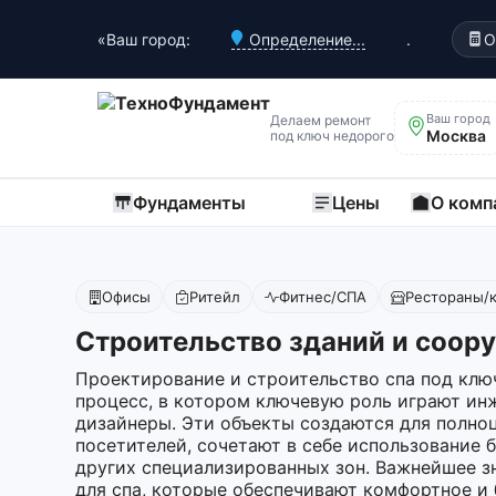
«Ваш город:
Определение...
.
О
Ваш город
Делаем ремонт
Москва
под ключ недорого
Фундаменты
Цены
О комп
Офисы
Ритейл
Фитнес/СПА
Рестораны/
Строительство зданий и соор
Проектирование и строительство спа под клю
процесс, в котором ключевую роль играют ин
дизайнеры. Эти объекты создаются для полно
посетителей, сочетают в себе использование 
других специализированных зон. Важнейшее 
для спа, которые обеспечивают комфортное и