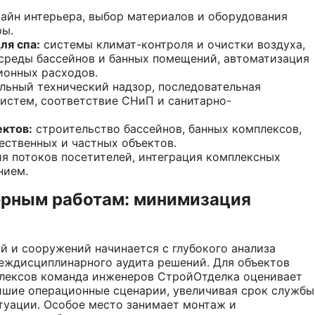
зайн интерьера, выбор материалов и оборудования
ры.
ля спа:
системы климат-контроля и очистки воздуха,
 среды бассейнов и банных помещений, автоматизация
ионных расходов.
льный технический надзор, последовательная
истем, соответствие СНиП и санитарно-
ектов:
строительство бассейнов, банных комплексов,
ественных и частных объектов.
я потоков посетителей, интеграция комплексных
нием.
ерным работам: минимизация
й и сооружений начинается с глубокого анализа
еждисциплинарного аудита решений. Для объектов
плексов команда инженеров СтройОтделка оценивает
ейшие операционные сценарии, увеличивая срок службы
туации. Особое место занимает монтаж и