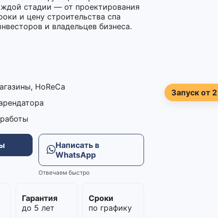
аждой стадии — от проектирования
роки и цену строительства спа
инвесторов и владельцев бизнеса.
магазины, HoReCa
Запуск от 2
 арендатора
 работы
ны
Написать в
WhatsApp
Отвечаем быстро
м
Гарантия
Сроки
до 5 лет
по графику