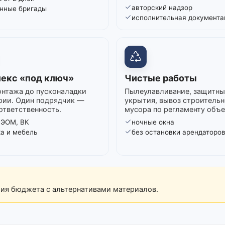
авторский надзор
нные бригады
исполнительная документа
екс «под ключ»
Чистые работы
нтажа до пусконаладки
Пылеулавливание, защитны
рии. Один подрядчик —
укрытия, вывоз строительн
ответственность.
мусора по регламенту объе
 ЭОМ, ВК
ночные окна
ка и мебель
без остановки арендаторо
рия бюджета с альтернативами материалов.