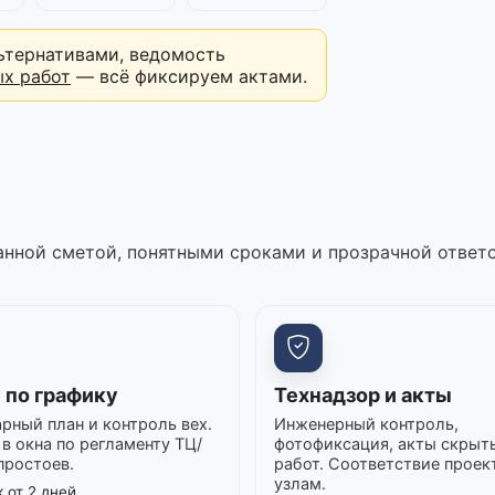
ьтернативами, ведомость
ых работ
— всё фиксируем актами.
нной сметой, понятными сроками и прозрачной ответ
 по графику
Технадзор и акты
рный план и контроль вех.
Инженерный контроль,
в окна по регламенту ТЦ/
фотофиксация, акты скрыт
простоев.
работ. Соответствие проек
узлам.
 от 2 дней