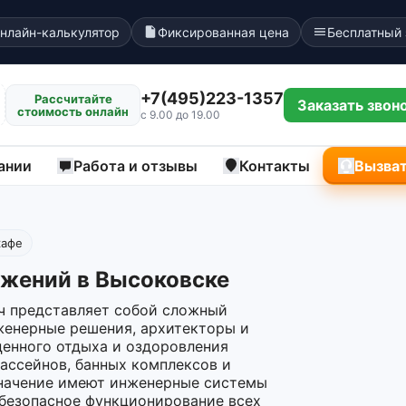
нлайн-калькулятор
Фиксированная цена
Бесплатный
+7(495)223-1357
Рассчитайте
Заказать звон
стоимость онлайн
с 9.00 до 19.00
ании
Работа и отзывы
Контакты
Вызват
кафе
ужений в Высоковске
ч представляет собой сложный
женерные решения, архитекторы и
ценного отдыха и оздоровления
бассейнов, банных комплексов и
значение имеют инженерные системы
 безопасное функционирование всех