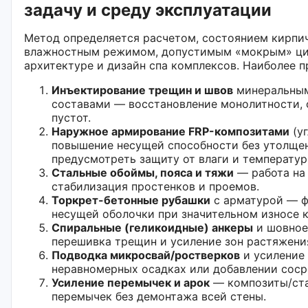
задачу и среду эксплуатации
Метод определяется расчетом, состоянием кирпич
влажностным режимом, допустимым «мокрым» ци
архитектуре и дизайн спа комплексов. Наиболее 
Инъектирование трещин и швов
минеральным
составами — восстановление монолитности, 
пустот.
Наружное армирование FRP-композитами
(уг
повышение несущей способности без утолщен
предусмотреть защиту от влаги и температур
Стальные обоймы, пояса и тяжи
— работа на 
стабилизация простенков и проемов.
Торкрет-бетонные рубашки
с арматурой — 
несущей оболочки при значительном износе к
Спиральные (геликоидные) анкеры
и шовное
перешивка трещин и усиление зон растяжени
Подводка микросвай/ростверков
и усиление
неравномерных осадках или добавлении соср
Усиление перемычек и арок
— композиты/ста
перемычек без демонтажа всей стены.