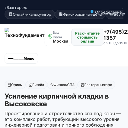
«Ваш город:
.
Определение...
Онлайн-калькулятор
Фиксированная цена
Беспла
+7(495)2
Ваш
Рассчитайте
город
стоимость
1357
Москва
онлайн
с 9.00 до 19.0
Меню
Офисы
Ритейл
Фитнес/СПА
Рестораны/кафе
Усиление кирпичной кладки в
Высоковске
Проектирование и строительство спа под ключ —
это комплекс работ, требующий высокого уровня
инженерной подготовки и точного соблюдения