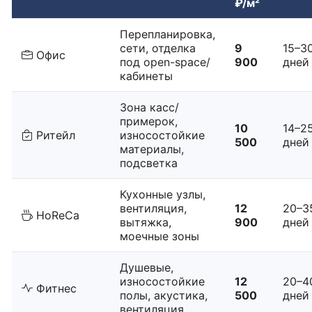
₽/м²
Перепланировка,
сети, отделка
9
15–3
Офис
под open-space/
900
дней
кабинеты
Зона касс/
примерок,
10
14–2
Ритейл
износостойкие
500
дней
материалы,
подсветка
Кухонные узлы,
вентиляция,
12
20–3
HoReCa
вытяжка,
900
дней
моечные зоны
Душевые,
износостойкие
12
20–4
Фитнес
полы, акустика,
500
дней
вентиляция