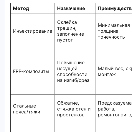
Метод
Назначение
Преимуществ
Склейка
Минимальная
трещин,
Инъектирование
толщина,
заполнение
точечность
пустот
Повышение
несущей
Малый вес, с
FRP-композиты
способности
монтаж
на изгиб/срез
Обжатие,
Предсказуема
Стальные
стяжка стен и
работа,
пояса/тяжи
простенков
ремонтоприго